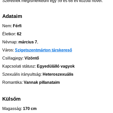
Szeretnék megismerkedni egy 59 és 68 év közötti nővel.
Adataim
Nem:
Férfi
Életkor:
62
Névnap:
március 7.
Város:
Szigetszentmárton társkereső
Csillagjegy:
Vízöntő
Kapcsolati státusz:
Egyedülálló vagyok
Szexuális irányultság:
Heteroszexuális
Romantika:
Vannak pillanataim
Külsőm
Magasság:
170 cm