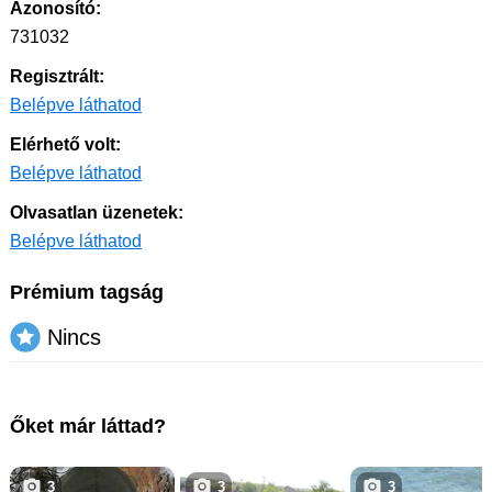
Azonosító:
731032
Regisztrált:
Belépve láthatod
Elérhető volt:
Belépve láthatod
Olvasatlan üzenetek:
Belépve láthatod
Prémium tagság
Nincs
Őket már láttad?
3
3
3