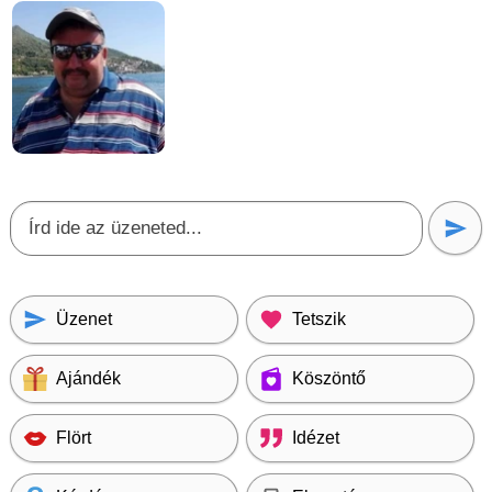
Üzenet
Tetszik
Ajándék
Köszöntő
Flört
Idézet