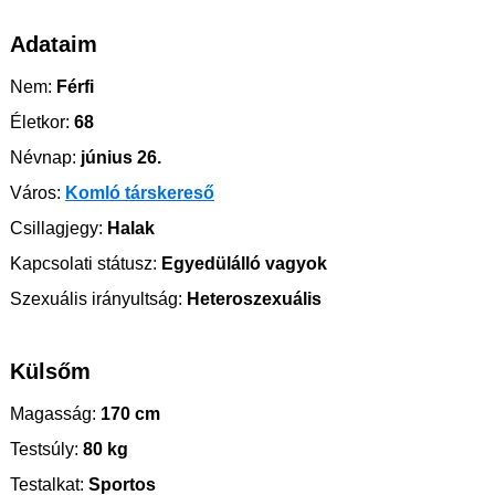
Adataim
Nem:
Férfi
Életkor:
68
Névnap:
június 26.
Város:
Komló társkereső
Csillagjegy:
Halak
Kapcsolati státusz:
Egyedülálló vagyok
Szexuális irányultság:
Heteroszexuális
Külsőm
Magasság:
170 cm
Testsúly:
80 kg
Testalkat:
Sportos