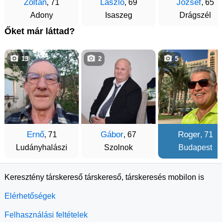
Zoltán
László
József
, 71
, 69
, 65
Adony
Isaszeg
Drágszél
Őket már láttad?
13
2
5
Ernő
Gábor
Roger
, 71
, 67
, 71
Ludányhalászi
Szolnok
Budapest
Keresztény társkereső társkereső, társkeresés mobilon is
Elérhetőségek
Felhasználási feltételek