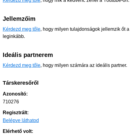
Kérdezd meg tőle
, hogy mik a kedvenc zenéi a Youtube-on.
Jellemzőim
Kérdezd meg tőle
, hogy milyen tulajdonságok jellemzik őt a
leginkább.
Ideális partnerem
Kérdezd meg tőle
, hogy milyen számára az ideális partner.
Társkeresőről
Azonosító:
710276
Regisztrált:
Belépve láthatod
Elérhető volt: