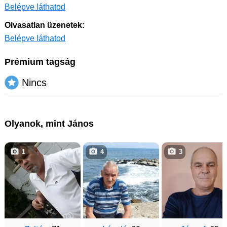
Belépve láthatod
Olvasatlan üzenetek:
Belépve láthatod
Prémium tagság
Nincs
Olyanok, mint János
1
4
3