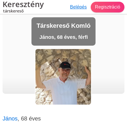
Keresztény
Belépés
Regisztráció
társkereső
Társkereső Komló
János, 68 éves, férfi
János
, 68 éves