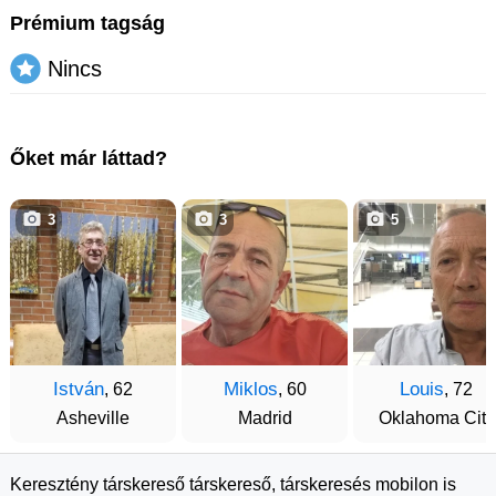
Prémium tagság
Nincs
Őket már láttad?
3
3
5
István
Miklos
Louis
, 62
, 60
, 72
Asheville
Madrid
Oklahoma City
Keresztény társkereső társkereső, társkeresés mobilon is