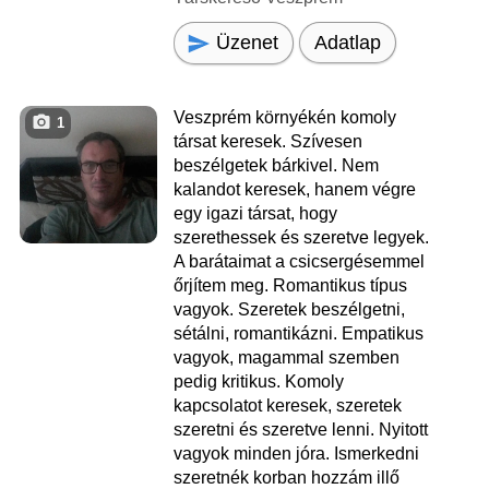
Üzenet
Adatlap
Veszprém környékén komoly
1
társat keresek. Szívesen
beszélgetek bárkivel. Nem
kalandot keresek, hanem végre
egy igazi társat, hogy
szerethessek és szeretve legyek.
A barátaimat a csicsergésemmel
őrjítem meg. Romantikus típus
vagyok. Szeretek beszélgetni,
sétálni, romantikázni. Empatikus
vagyok, magammal szemben
pedig kritikus. Komoly
kapcsolatot keresek, szeretek
szeretni és szeretve lenni. Nyitott
vagyok minden jóra. Ismerkedni
szeretnék korban hozzám illő