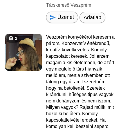
Társkereső Veszprém
Üzenet
Adatlap
Veszprém környékéről keresem a
2
párom. Konzervatív értékrendű,
kreatív, következetes. Komoly
kapcsolatot keresek. Jól érzem
magam a kis életemben, de azért
egy megfelelő társ hiányzik
mellőlem, mert a szívemben ott
tátong egy űr amit szeretném,
hogy ha betöltenél. Szeretek
kirándulni, hűséges típus vagyok,
nem dohányzom és nem iszom.
Milyen vagyok? Rajtad múlik, mit
hozol ki belőlem. Komoly
kapcsolatfelvétel érdekel. Ha
komolyan kell beszelni seperc