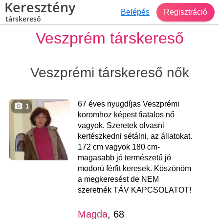
Keresztény
Belépés
Regisztráció
társkereső
Veszprém társkereső
Veszprémi társkereső nők
67 éves nyugdíjas Veszprémi
1
koromhoz képest fiatalos nő
vagyok. Szeretek olvasni
kertészkedni sétálni, az állatokat.
172 cm vagyok 180 cm-
magasabb jó természetű jó
modorú férfit keresek. Köszönöm
a megkeresést de NEM
szeretnék TÁV KAPCSOLATOT!
Magda
, 68