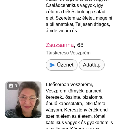
Családcentrikus vagyok, így
célom a békés boldog családi
élet. Szeretem az életet, megélni
a pillanatokat, Teljesen átlagos,
ámde vidám és...
Zsuzsanna
, 68
Társkereső Veszprém
Üzenet
Adatlap
Elsősorban Veszprémi,
3
Veszprém környéki partnert
keresek,. őszinte, bizalomra
épülő kapcsolatra, lelki társra
vágyom. Keresztény értékrend
szerint élem az életem, római
katolikus vagyok és gyakorlom is
a vallásom. Kérem, a szex-