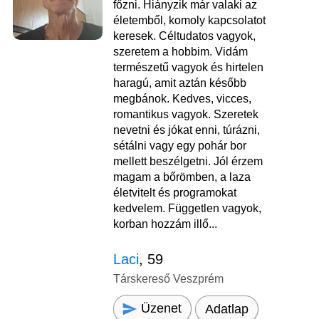
főzni. Hiányzik már valaki az
életemből, komoly kapcsolatot
keresek. Céltudatos vagyok,
szeretem a hobbim. Vidám
természetű vagyok és hirtelen
haragú, amit aztán később
megbánok. Kedves, vicces,
romantikus vagyok. Szeretek
nevetni és jókat enni, túrázni,
sétálni vagy egy pohár bor
mellett beszélgetni. Jól érzem
magam a bőrömben, a laza
életvitelt és programokat
kedvelem. Független vagyok,
korban hozzám illő...
Laci
, 59
Társkereső Veszprém
Üzenet
Adatlap