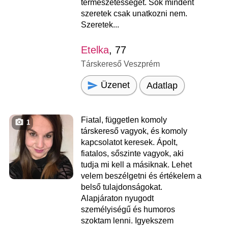
természetességet. Sok mindent
szeretek csak unatkozni nem.
Szeretek...
Etelka
, 77
Társkereső Veszprém
Üzenet
Adatlap
Fiatal, független komoly
1
társkereső vagyok, és komoly
kapcsolatot keresek. Ápolt,
fiatalos, sőszinte vagyok, aki
tudja mi kell a másiknak. Lehet
velem beszélgetni és értékelem a
belső tulajdonságokat.
Alapjáraton nyugodt
személyiségű és humoros
szoktam lenni. Igyekszem