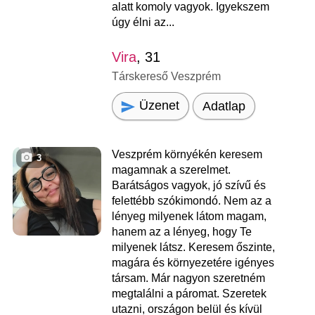
alatt komoly vagyok. Igyekszem
úgy élni az...
Vira
, 31
Társkereső Veszprém
Üzenet
Adatlap
Veszprém környékén keresem
3
magamnak a szerelmet.
Barátságos vagyok, jó szívű és
felettébb szókimondó. Nem az a
lényeg milyenek látom magam,
hanem az a lényeg, hogy Te
milyenek látsz. Keresem őszinte,
magára és környezetére igényes
társam. Már nagyon szeretném
megtalálni a páromat. Szeretek
utazni, országon belül és kívül