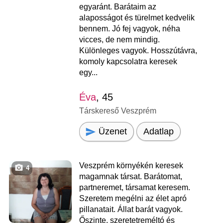
egyaránt. Barátaim az
alaposságot és türelmet kedvelik
bennem. Jó fej vagyok, néha
vicces, de nem mindig.
Különleges vagyok. Hosszútávra,
komoly kapcsolatra keresek
egy...
Éva
, 45
Társkereső Veszprém
Üzenet
Adatlap
Veszprém környékén keresek
4
magamnak társat. Barátomat,
partneremet, társamat keresem.
Szeretem megélni az élet apró
pillanatait. Állat barát vagyok.
Őszinte, szeretetreméltó és