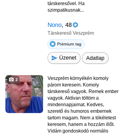
társkeresővel. Ha
szimpatikusnak...
Nono
, 48
Társkereső Veszprém
Prémium tag
Üzenet
Adatlap
Veszprém környékén komoly
2
párom keresem. Komoly
társkereső vagyok. Remek ember
vagyok. Aktívan töltöm a
mindennapjaimat. Kedves,
szerető és humoros embernek
tartom magam. Nem a tökéletest
keresem, hanem a hozzám illőt.
Vidám gondoskodó normális