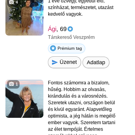
1 éve özvegy, egyedül élő,
4
színházat, természetet, utazást
kedvelő vagyok.
Ági
, 69
Társkereső Veszprém
Prémium tag
Üzenet
Adatlap
Fontos számomra a bizalom,
1
hűség. Hobbim az olvasàs,
kirándulás és a városnézés.
Szeretek utazni, országon belül
és kívül egyaránt. Alapvetőleg
optimista, a jég hátán is megélő
ember vagyok. Szeretem tartani
az élet tempóját. Értelmes