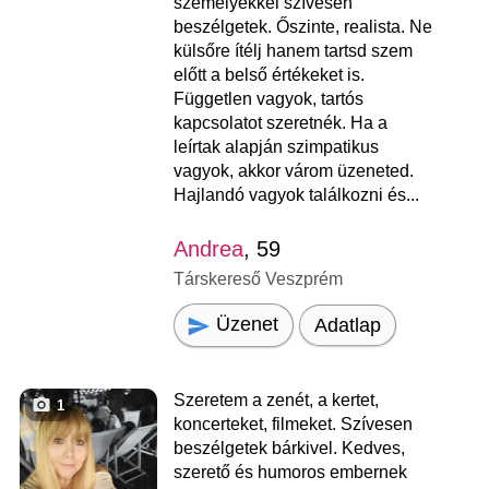
személyekkel szívesen
beszélgetek. Őszinte, realista. Ne
külsőre ítélj hanem tartsd szem
előtt a belső értékeket is.
Független vagyok, tartós
kapcsolatot szeretnék. Ha a
leírtak alapján szimpatikus
vagyok, akkor várom üzeneted.
Hajlandó vagyok találkozni és...
Andrea
, 59
Társkereső Veszprém
Üzenet
Adatlap
Szeretem a zenét, a kertet,
1
koncerteket, filmeket. Szívesen
beszélgetek bárkivel. Kedves,
szerető és humoros embernek