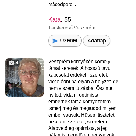
másodperc...
Kata
, 55
Társkereső Veszprém
Üzenet
Adatlap
Veszprém környékén komoly
4
társat keresek. A hosszú távú
kapcsolat érdekel., szeretek
viccelődni ha olyan a helyzet, de
nem viszem túlzásba. Őszinte,
nyitott, vidám, optimista
embernek tart a környezetem.
Ismerj meg és megtudod milyen
ember vagyok. Hűség, tisztelet,
bizalom, szeretet, szerelem.
Alapvetőleg optimista, a jég
hátán is megélő ember vagyok.