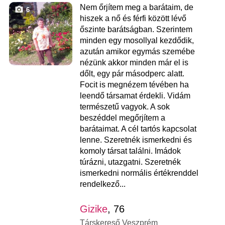
Nem őrjítem meg a barátaim, de
6
hiszek a nő és férfi között lévő
őszinte barátságban. Szerintem
minden egy mosollyal kezdődik,
azután amikor egymás szemébe
nézünk akkor minden már el is
dőlt, egy pár másodperc alatt.
Focit is megnézem tévében ha
leendő társamat érdekli. Vidám
természetű vagyok. A sok
beszéddel megőrjítem a
barátaimat. A cél tartós kapcsolat
lenne. Szeretnék ismerkedni és
komoly társat találni. Imádok
túrázni, utazgatni. Szeretnék
ismerkedni normális értékrenddel
rendelkező...
Gizike
, 76
Társkereső Veszprém