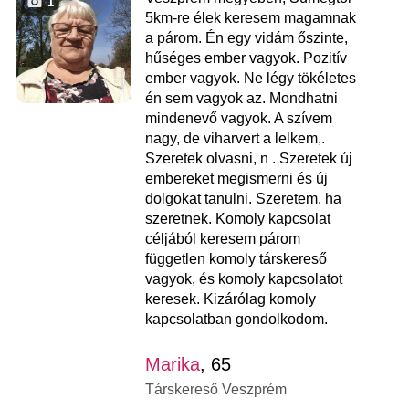
1
5km-re élek keresem magamnak
a párom. Én egy vidám őszinte,
hűséges ember vagyok. Pozitív
ember vagyok. Ne légy tökéletes
én sem vagyok az. Mondhatni
mindenevő vagyok. A szívem
nagy, de viharvert a lelkem,.
Szeretek olvasni, n . Szeretek új
embereket megismerni és új
dolgokat tanulni. Szeretem, ha
szeretnek. Komoly kapcsolat
céljából keresem párom
független komoly társkereső
vagyok, és komoly kapcsolatot
keresek. Kizárólag komoly
kapcsolatban gondolkodom.
Marika
, 65
Társkereső Veszprém