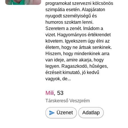
programokat szervezni kölcsönös
szimpátia esetén. Alapjáraton
nyugodt személyiségű és
humoros szoktam lenni.
Szeretem a zenét. Imádom a
vizet. Hagyományos értékrendet
követem. Igyekszem úgy élni az
életem, hogy ne ártsak senkinek.
Hiszem, hogy mindenkinek arra
van ideje, amire akarja, hogy
legyen. Ragaszkodó, hűséges,
érzéseit kimutató, jó kedvű
vagyok, de...
Mili
, 53
Társkereső Veszprém
Üzenet
Adatlap