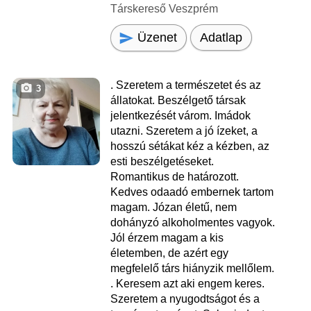
Társkereső Veszprém
Üzenet
Adatlap
. Szeretem a természetet és az
3
állatokat. Beszélgető társak
jelentkezését várom. Imádok
utazni. Szeretem a jó ízeket, a
hosszú sétákat kéz a kézben, az
esti beszélgetéseket.
Romantikus de határozott.
Kedves odaadó embernek tartom
magam. Józan életű, nem
dohányzó alkoholmentes vagyok.
Jól érzem magam a kis
életemben, de azért egy
megfelelő társ hiányzik mellőlem.
. Keresem azt aki engem keres.
Szeretem a nyugodtságot és a