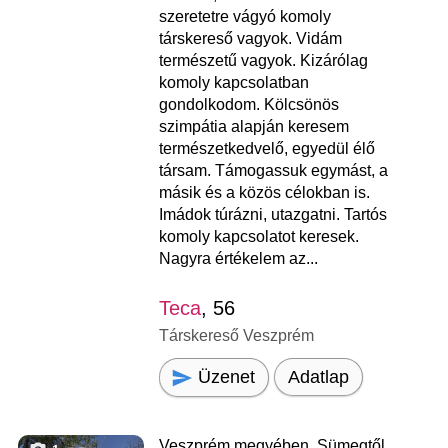
szeretetre vágyó komoly
társkereső vagyok. Vidám
természetű vagyok. Kizárólag
komoly kapcsolatban
gondolkodom. Kölcsönös
szimpátia alapján keresem
természetkedvelő, egyedül élő
társam. Támogassuk egymást, a
másik és a közös célokban is.
Imádok túrázni, utazgatni. Tartós
komoly kapcsolatot keresek.
Nagyra értékelem az...
Teca
, 56
Társkereső Veszprém
Üzenet
Adatlap
Veszprém megyében, Sümegtől