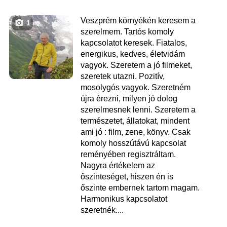
Veszprém környékén keresem a
1
szerelmem. Tartós komoly
kapcsolatot keresek. Fiatalos,
energikus, kedves, életvidám
vagyok. Szeretem a jó filmeket,
szeretek utazni. Pozitív,
mosolygós vagyok. Szeretném
újra érezni, milyen jó dolog
szerelmesnek lenni. Szeretem a
természetet, állatokat, mindent
ami jó : film, zene, könyv. Csak
komoly hosszútávú kapcsolat
reményében regisztráltam.
Nagyra értékelem az
őszinteséget, hiszen én is
őszinte embernek tartom magam.
Harmonikus kapcsolatot
szeretnék....