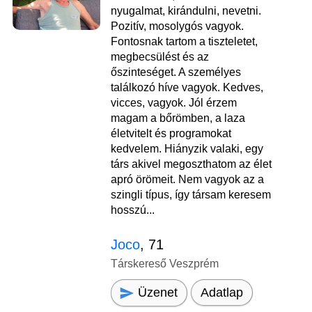
nyugalmat, kirándulni, nevetni.
Pozitív, mosolygós vagyok.
Fontosnak tartom a tiszteletet,
megbecsülést és az
őszinteséget. A személyes
találkozó híve vagyok. Kedves,
vicces, vagyok. Jól érzem
magam a bőrömben, a laza
életvitelt és programokat
kedvelem. Hiányzik valaki, egy
társ akivel megoszthatom az élet
apró örömeit. Nem vagyok az a
szingli típus, így társam keresem
hosszú...
Joco
, 71
Társkereső Veszprém
Üzenet
Adatlap