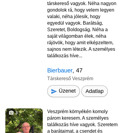
társkereső vagyok. Néha nagyon
gondolok rá, hogy velem legyen
valaki, néha jólesik, hogy
egyedül vagyok. Barátság,
Szeretet, Boldogság. Néha a
saját világomban élek, néha
rájövök, hogy amit elképzeltem,
sajnos nem létezik. A személyes
találkozás híve...
Bierbauer
, 47
Társkereső Veszprém
Üzenet
Adatlap
Veszprém környékén komoly
3
párom keresem. A személyes
találkozás híve vagyok. Szeretem
a barátaimat, a csendet és