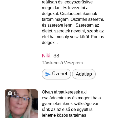
reálisan és leegyszerűsítve
megoldani és levezetni a
dolgokat. Családcentrikusnak
tartom magam. Őszintén szeretni,
és szeretve lenni. Szeretem az
életet, szeretek nevetni, szebb az
élet ha mosoly vesz körül. Fontos
dolgok...
Niki
, 33
Társkereső Veszprém
Üzenet
Adatlap
Olyan társat keresek aki
1
családcentrikus és megérti ha a
gyermekeinknek szüksége van
ránk az az első de együtt is
lehetne közös tartalmas