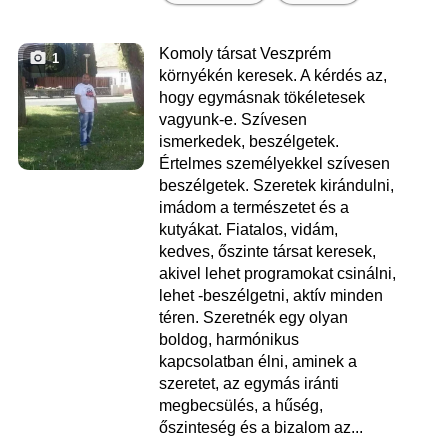
Komoly társat Veszprém
1
környékén keresek. A kérdés az,
hogy egymásnak tökéletesek
vagyunk-e. Szívesen
ismerkedek, beszélgetek.
Értelmes személyekkel szívesen
beszélgetek. Szeretek kirándulni,
imádom a természetet és a
kutyákat. Fiatalos, vidám,
kedves, őszinte társat keresek,
akivel lehet programokat csinálni,
lehet -beszélgetni, aktív minden
téren. Szeretnék egy olyan
boldog, harmónikus
kapcsolatban élni, aminek a
szeretet, az egymás iránti
megbecsülés, a hűség,
őszinteség és a bizalom az...