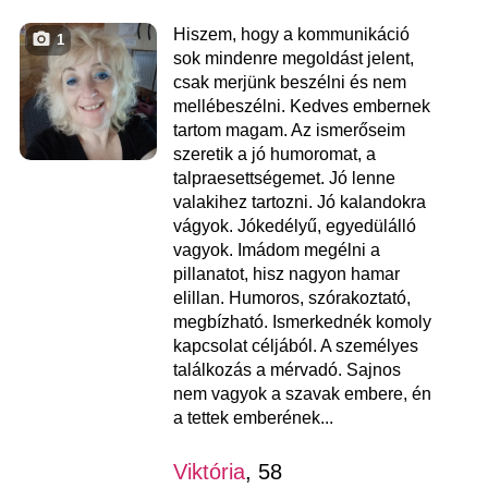
Hiszem, hogy a kommunikáció
1
sok mindenre megoldást jelent,
csak merjünk beszélni és nem
mellébeszélni. Kedves embernek
tartom magam. Az ismerőseim
szeretik a jó humoromat, a
talpraesettségemet. Jó lenne
valakihez tartozni. Jó kalandokra
vágyok. Jókedélyű, egyedülálló
vagyok. Imádom megélni a
pillanatot, hisz nagyon hamar
elillan. Humoros, szórakoztató,
megbízható. Ismerkednék komoly
kapcsolat céljából. A személyes
találkozás a mérvadó. Sajnos
nem vagyok a szavak embere, én
a tettek emberének...
Viktória
, 58