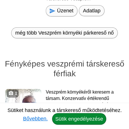
Üzenet
Adatlap
még több Veszprém környéki párkereső nő
Fényképes veszprémi társkereső
férfiak
Veszprém környékéről keresem a
1
társam. Konzervatív értékrendű
vagyok. Komoly gondolkodású
Sütiket használunk a társkereső működtetéséhez.
vagyok. Kedves, romantikus
vagyok. A személyes találkozás
Bővebben.
Sütik engedélyezése
híve vagyok. Ismerkedjünk,