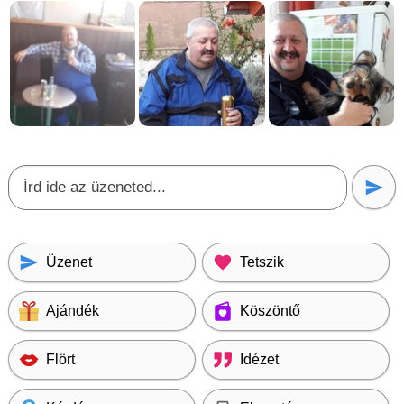
Üzenet
Tetszik
Ajándék
Köszöntő
Flört
Idézet