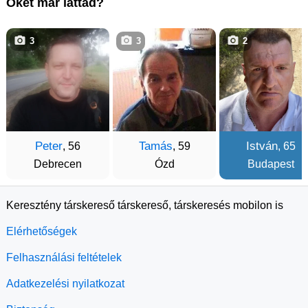
Őket már láttad?
3
3
2
Peter
Tamás
István
, 56
, 59
, 65
Debrecen
Ózd
Budapest
Keresztény társkereső társkereső, társkeresés mobilon is
Elérhetőségek
Felhasználási feltételek
Adatkezelési nyilatkozat