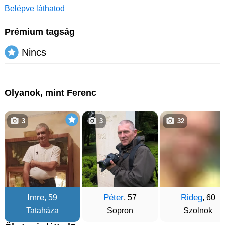
Belépve láthatod
Prémium tagság
Nincs
Olyanok, mint Ferenc
3
3
32
Imre
Péter
Rideg
, 59
, 57
, 60
Tataháza
Sopron
Szolnok