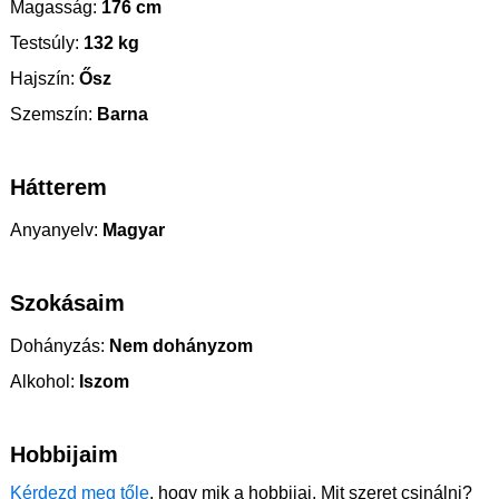
Magasság:
176 cm
Testsúly:
132 kg
Hajszín:
Ősz
Szemszín:
Barna
Hátterem
Anyanyelv:
Magyar
Szokásaim
Dohányzás:
Nem dohányzom
Alkohol:
Iszom
Hobbijaim
Kérdezd meg tőle
, hogy mik a hobbijai. Mit szeret csinálni?