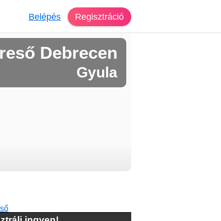
Belépés
Regisztráció
reső Debrecen
Gyula
ztrálj ingyen!