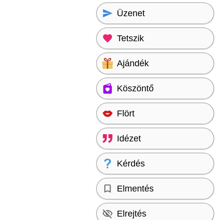
Üzenet
Tetszik
Ajándék
Köszöntő
Flört
Idézet
Kérdés
Elmentés
Elrejtés