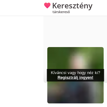
Keresztény
társkereső
Kíváncsi vagy hogy néz ki?
Regisztrálj ingyen!