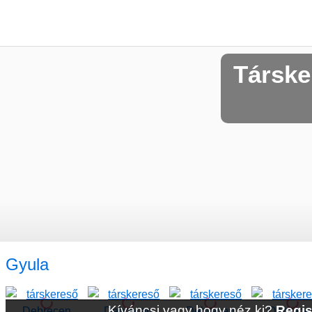
Társke
Gyula
Kíváncsi vagy hogy néz ki?
Regis