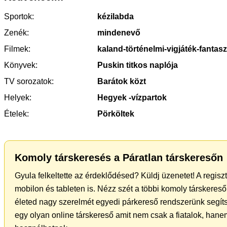
Sportok:
kézilabda
Zenék:
mindenevő
Filmek:
kaland-történelmi-vigjáték-fantasz
Könyvek:
Puskin titkos naplója
TV sorozatok:
Barátok közt
Helyek:
Hegyek -vízpartok
Ételek:
Pörköltek
Komoly társkeresés a Páratlan társkeresőn
Gyula felkeltette az érdeklődésed? Küldj üzenetet! A regis
mobilon és tableten is. Nézz szét a többi komoly társkereső 
életed nagy szerelmét egyedi párkereső rendszerünk segít
egy olyan online társkereső amit nem csak a fiatalok, hanem