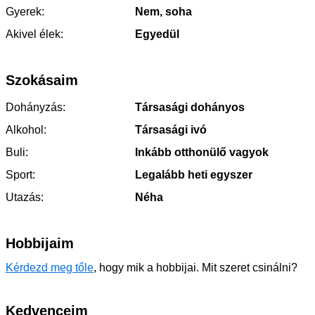
Gyerek:
Nem, soha
Akivel élek:
Egyedül
Szokásaim
Dohányzás:
Társasági dohányos
Alkohol:
Társasági ivó
Buli:
Inkább otthonülő vagyok
Sport:
Legalább heti egyszer
Utazás:
Néha
Hobbijaim
Kérdezd meg tőle
, hogy mik a hobbijai. Mit szeret csinálni?
Kedvenceim