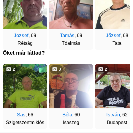
Jozsef
Tamás
Jőzsef
, 69
, 69
, 68
Rétság
Tóalmás
Tata
Őket már láttad?
2
3
2
Sas
Béla
István
, 66
, 60
, 62
Szigetszentmiklós
Isaszeg
Budapest