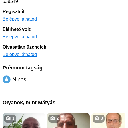
539549
Regisztrált:
Belépve láthatod
Elérhető volt:
Belépve láthatod
Olvasatlan üzenetek:
Belépve láthatod
Prémium tagság
Nincs
Olyanok, mint Mátyás
1
2
3