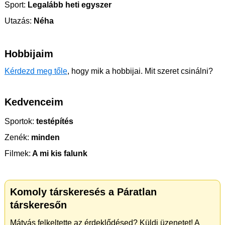
Sport:
Legalább heti egyszer
Utazás:
Néha
Hobbijaim
Kérdezd meg tőle
, hogy mik a hobbijai. Mit szeret csinálni?
Kedvenceim
Sportok:
testépítés
Zenék:
minden
Filmek:
A mi kis falunk
Komoly társkeresés a Páratlan
társkeresőn
Mátyás felkeltette az érdeklődésed? Küldj üzenetet! A