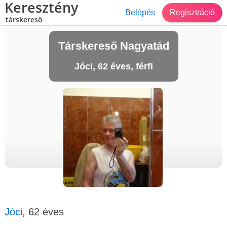
Keresztény
Belépés
Regisztráció
társkereső
Társkereső Nagyatád
Jóci, 62 éves, férfi
Jóci
, 62 éves