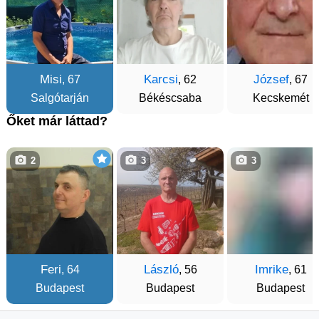
Misi
Karcsi
József
, 67
, 62
, 67
Salgótarján
Békéscsaba
Kecskemét
Őket már láttad?
2
3
3
Feri
László
Imrike
, 64
, 56
, 61
Budapest
Budapest
Budapest