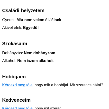
Családi helyzetem
Gyerek:
Már nem velem él / élnek
Akivel élek:
Egyedül
Szokásaim
Dohányzás:
Nem dohányzom
Alkohol:
Nem iszom alkoholt
Hobbijaim
Kérdezd meg tőle
, hogy mik a hobbijai. Mit szeret csinálni?
Kedvenceim
Kérdezd meg tőle
, hogy mit szeret.