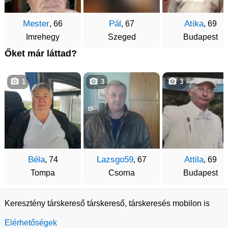
Mester
Pál
Atika
, 66
, 67
, 69
Imrehegy
Szeged
Budapest
Őket már láttad?
1
3
3
Béla
Lazsgo59
Attila
, 74
, 67
, 69
Tompa
Csorna
Budapest
Keresztény társkereső társkereső, társkeresés mobilon is
Elérhetőségek