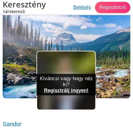
Keresztény
Belépés
Regisztráció
társkereső
Társkereső Mindszent
Sandor
Kíváncsi vagy hogy néz
ki?
Regisztrálj ingyen!
Sandor