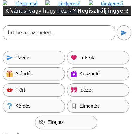
Kíváncsi vagy hogy néz ki?
Regisztrálj ingyen!
Üzenet
Tetszik
Ajándék
Köszöntő
Flört
Idézet
Kérdés
Elmentés
Elrejtés