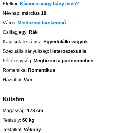
Életkor:
Kíváncsi vagy hány éves?
Névnap:
március 18.
Város:
Mindszent társkereső
Csillagjegy:
Rák
Kapcsolati státusz:
Egyedülálló vagyok
Szexuális irányultság:
Heteroszexuális
Féltékenység:
Megbízom a partneremben
Romantika:
Romantikus
Háziállat:
Van
Külsőm
Magasság:
173 cm
Testsúly:
60 kg
Testalkat:
Vékony