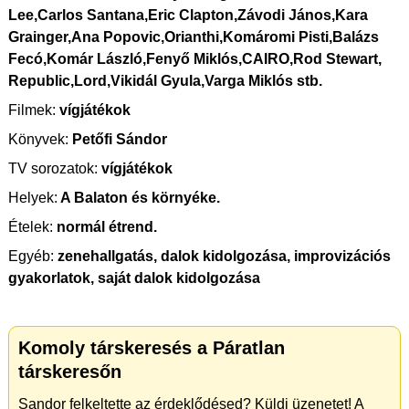
Lee,Carlos Santana,Eric Clapton,Závodi János,Kara
Grainger,Ana Popovic,Orianthi,Komáromi Pisti,Balázs
Fecó,Komár László,Fenyő Miklós,CAIRO,Rod Stewart,
Republic,Lord,Vikidál Gyula,Varga Miklós stb.
Filmek:
vígjátékok
Könyvek:
Petőfi Sándor
TV sorozatok:
vígjátékok
Helyek:
A Balaton és környéke.
Ételek:
normál étrend.
Egyéb:
zenehallgatás, dalok kidolgozása, improvizációs
gyakorlatok, saját dalok kidolgozása
Komoly társkeresés a Páratlan
társkeresőn
Sandor felkeltette az érdeklődésed? Küldj üzenetet! A