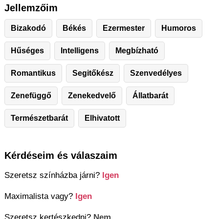
Jellemzőim
Bizakodó
Békés
Ezermester
Humoros
Hűséges
Intelligens
Megbízható
Romantikus
Segitőkész
Szenvedélyes
Zenefüggő
Zenekedvelő
Állatbarát
Természetbarát
Elhivatott
Kérdéseim és válaszaim
Szeretsz színházba járni?
Igen
Maximalista vagy?
Igen
Szeretsz kertészkedni?
Nem