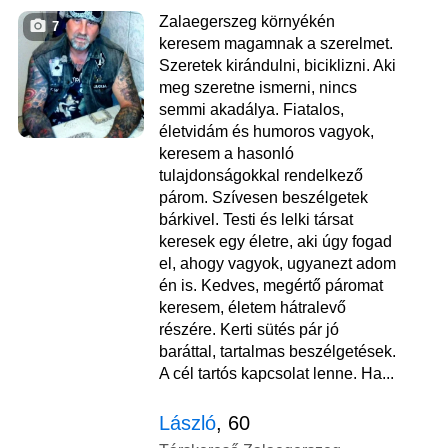
Zalaegerszeg környékén
7
keresem magamnak a szerelmet.
Szeretek kirándulni, biciklizni. Aki
meg szeretne ismerni, nincs
semmi akadálya. Fiatalos,
életvidám és humoros vagyok,
keresem a hasonló
tulajdonságokkal rendelkező
párom. Szívesen beszélgetek
bárkivel. Testi és lelki társat
keresek egy életre, aki úgy fogad
el, ahogy vagyok, ugyanezt adom
én is. Kedves, megértő páromat
keresem, életem hátralevő
részére. Kerti sütés pár jó
baráttal, tartalmas beszélgetések.
A cél tartós kapcsolat lenne. Ha...
László
, 60