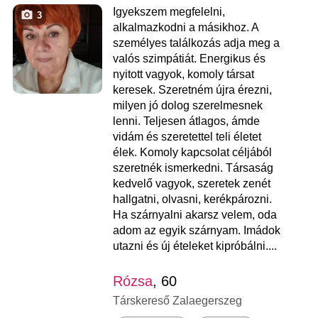
Igyekszem megfelelni,
3
alkalmazkodni a másikhoz. A
személyes találkozás adja meg a
valós szimpátiát. Energikus és
nyitott vagyok, komoly társat
keresek. Szeretném újra érezni,
milyen jó dolog szerelmesnek
lenni. Teljesen átlagos, ámde
vidám és szeretettel teli életet
élek. Komoly kapcsolat céljából
szeretnék ismerkedni. Társaság
kedvelő vagyok, szeretek zenét
hallgatni, olvasni, kerékpározni.
Ha szárnyalni akarsz velem, oda
adom az egyik szárnyam. Imádok
utazni és új ételeket kipróbálni....
Rózsa
, 60
Társkereső Zalaegerszeg