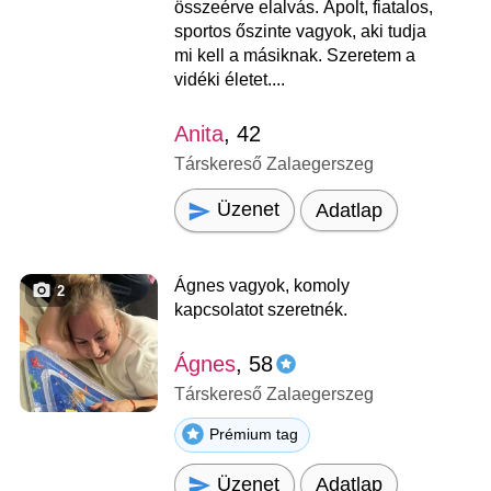
összeérve elalvás. Ápolt, fiatalos,
sportos őszinte vagyok, aki tudja
mi kell a másiknak. Szeretem a
vidéki életet....
Anita
, 42
Társkereső Zalaegerszeg
Üzenet
Adatlap
Ágnes vagyok, komoly
2
kapcsolatot szeretnék.
Ágnes
, 58
Társkereső Zalaegerszeg
Prémium tag
Üzenet
Adatlap