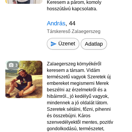
Keresem a párom, komoly
hosszútávú kapcsolatra.
András
, 44
Társkereső Zalaegerszeg
Üzenet
Adatlap
Zalaegerszeg környékéről
3
keresem a társam. Vidám
természetű vagyok Szeretek új
embereket megismerni Merek
beszélni az érzelmekről és a
hibáimról., jó kedélyű vagyok,
mindennek a jó oldalát látom.
Szeretek sétálni, főzni, pihenni
és összebújni. Káros
szenvedélyektől mentes, pozitív
gondolkodású, természetet,