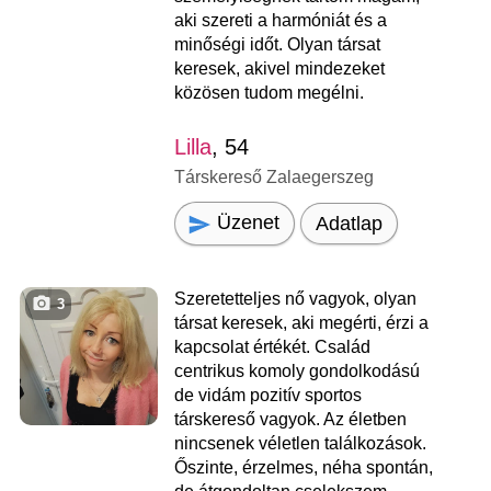
aki szereti a harmóniát és a
minőségi időt. Olyan társat
keresek, akivel mindezeket
közösen tudom megélni.
Lilla
, 54
Társkereső Zalaegerszeg
Üzenet
Adatlap
Szeretetteljes nő vagyok, olyan
3
társat keresek, aki megérti, érzi a
kapcsolat értékét. Család
centrikus komoly gondolkodású
de vidám pozitív sportos
társkereső vagyok. Az életben
nincsenek véletlen találkozások.
Őszinte, érzelmes, néha spontán,