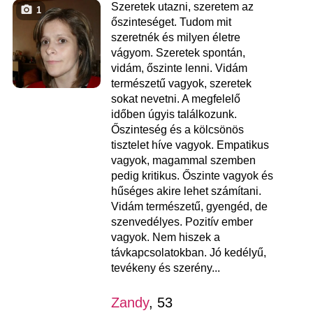
Szeretek utazni, szeretem az
1
őszinteséget. Tudom mit
szeretnék és milyen életre
vágyom. Szeretek spontán,
vidám, őszinte lenni. Vidám
természetű vagyok, szeretek
sokat nevetni. A megfelelő
időben úgyis találkozunk.
Őszinteség és a kölcsönös
tisztelet híve vagyok. Empatikus
vagyok, magammal szemben
pedig kritikus. Őszinte vagyok és
hűséges akire lehet számítani.
Vidám természetű, gyengéd, de
szenvedélyes. Pozitív ember
vagyok. Nem hiszek a
távkapcsolatokban. Jó kedélyű,
tevékeny és szerény...
Zandy
, 53