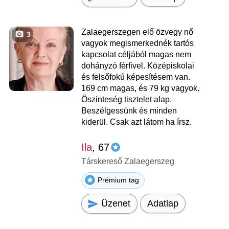
Zalaegerszegen elő özvegy nő
3
vagyok megismerkednék tartós
kapcsolat céljából magas nem
dohányzó férfivel. Középiskolai
és felsőfokú képesítésem van.
169 cm magas, és 79 kg vagyok.
Őszinteség tisztelet alap.
Beszélgessünk és minden
kiderül. Csak azt látom ha írsz.
Ila
, 67
Társkereső Zalaegerszeg
Prémium tag
Üzenet
Adatlap