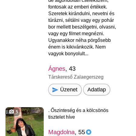
de átgondoltan cselekszem,
fontosak az emberi értékek.
Szeretek kirándulni, nevetni és
túrázni, sétálni vagy egy pohár
bor mellett beszélgetni, olvasni,
vagy egy filmet megnézni.
Ugyanakkor néha pörgősebb
énem is kikivánkozik. Nem
vagyok bonyolult...
Ágnes
, 43
Társkereső Zalaegerszeg
Üzenet
Adatlap
. Őszinteség és a kölcsönös
5
tisztelet híve
Magdolna
, 55