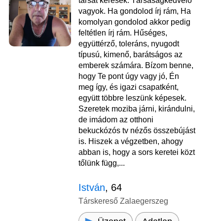
társat keresek. Társaságkedvelő
vagyok. Ha gondolod írj rám, Ha
komolyan gondolod akkor pedig
feltétlen írj rám. Hűséges,
együttérző, toleráns, nyugodt
típusú, kimenő, barátságos az
emberek számára. Bízom benne,
hogy Te pont úgy vagy jó, Én
meg így, és igazi csapatként,
együtt többre leszünk képesek.
Szeretek moziba járni, kirándulni,
de imádom az otthoni
bekuckózós tv nézős összebújást
is. Hiszek a végzetben, ahogy
abban is, hogy a sors keretei közt
tőlünk függ,...
István
, 64
Társkereső Zalaegerszeg