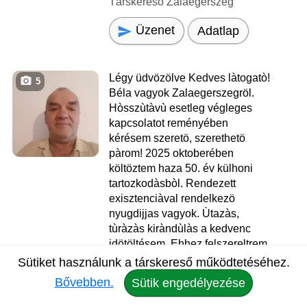
Társkereső Zalaegerszeg
Üzenet
Adatlap
Légy üdvözölve Kedves làtogatò!
5
Béla vagyok Zalaegerszegröl.
Hòsszùtàvù esetleg végleges
kapcsolatot reményében
kérésem szeretö, szerethetö
pàrom! 2025 oktoberében
költöztem haza 50. év külhoni
tartozkodàsbòl. Rendezett
exisztenciàval rendelkezö
nyugdijjas vagyok. Ùtazàs,
tùràzàs kiràndùlàs a kedvenc
idötöltésem. Ehhez felszereltrem
magam egy lakòmobillal!
Sütiket használunk a társkereső működtetéséhez.
Röviden ennyit. Ha ùgy érzed
Bővebben.
Sütik engedélyezése
hogy kölcdönös szimpàtia esetén
elkisérnél ùtamra, kérlek