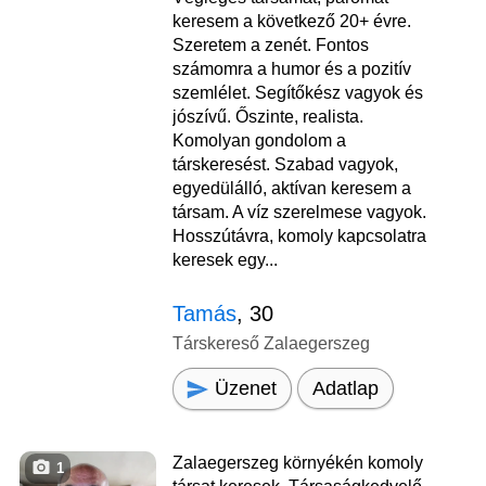
keresem a következő 20+ évre.
Szeretem a zenét. Fontos
számomra a humor és a pozitív
szemlélet. Segítőkész vagyok és
jószívű. Őszinte, realista.
Komolyan gondolom a
társkeresést. Szabad vagyok,
egyedülálló, aktívan keresem a
társam. A víz szerelmese vagyok.
Hosszútávra, komoly kapcsolatra
keresek egy...
Tamás
, 30
Társkereső Zalaegerszeg
Üzenet
Adatlap
Zalaegerszeg környékén komoly
1