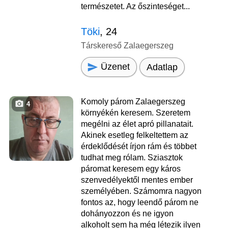
természetet. Az őszinteséget...
Töki
, 24
Társkereső Zalaegerszeg
Üzenet
Adatlap
Komoly párom Zalaegerszeg
4
környékén keresem. Szeretem
megélni az élet apró pillanatait.
Akinek esetleg felkeltettem az
érdeklődését írjon rám és többet
tudhat meg rólam. Sziasztok
páromat keresem egy káros
szenvedélyektől mentes ember
személyében. Számomra nagyon
fontos az, hogy leendő párom ne
dohányozzon és ne igyon
alkoholt sem ha még létezik ilyen