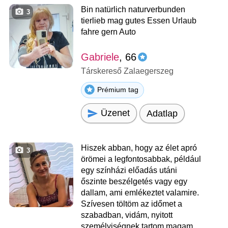
Bin natürlich naturverbunden
3
tierlieb mag gutes Essen Urlaub
fahre gern Auto
Gabriele
, 66
Társkereső Zalaegerszeg
Prémium tag
Üzenet
Adatlap
Hiszek abban, hogy az élet apró
3
örömei a legfontosabbak, például
egy színházi előadás utáni
őszinte beszélgetés vagy egy
dallam, ami emlékeztet valamire.
Szívesen töltöm az időmet a
szabadban, vidám, nyitott
személyiségnek tartom magam,