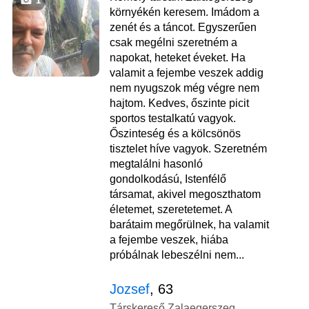
1
környékén keresem. Imádom a
zenét és a táncot. Egyszerűen
csak megélni szeretném a
napokat, heteket éveket. Ha
valamit a fejembe veszek addig
nem nyugszok még végre nem
hajtom. Kedves, őszinte picit
sportos testalkatú vagyok.
Őszinteség és a kölcsönös
tisztelet híve vagyok. Szeretném
megtalálni hasonló
gondolkodású, Istenfélő
társamat, akivel megoszthatom
életemet, szeretetemet. A
barátaim megőrülnek, ha valamit
a fejembe veszek, hiába
próbálnak lebeszélni nem...
Jozsef
, 63
Társkereső Zalaegerszeg