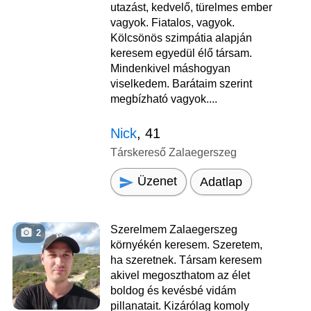
utazást, kedvelő, türelmes ember
vagyok. Fiatalos, vagyok.
Kölcsönös szimpátia alapján
keresem egyedül élő társam.
Mindenkivel máshogyan
viselkedem. Barátaim szerint
megbízható vagyok....
Nick
, 41
Társkereső Zalaegerszeg
Üzenet
Adatlap
Szerelmem Zalaegerszeg
2
környékén keresem. Szeretem,
ha szeretnek. Társam keresem
akivel megoszthatom az élet
boldog és kevésbé vidám
pillanatait. Kizárólag komoly