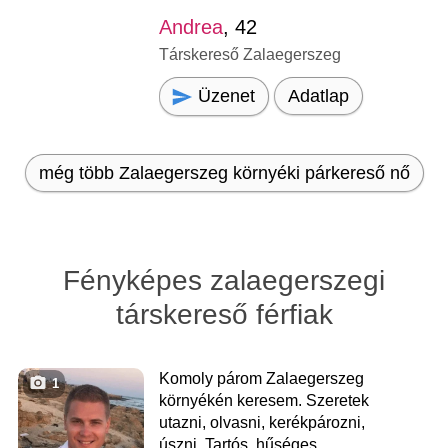
Andrea
, 42
Társkereső Zalaegerszeg
Üzenet
Adatlap
még több Zalaegerszeg környéki párkereső nő
Fényképes zalaegerszegi
társkereső férfiak
Komoly párom Zalaegerszeg
1
környékén keresem. Szeretek
utazni, olvasni, kerékpározni,
úszni. Tartós, hűséges