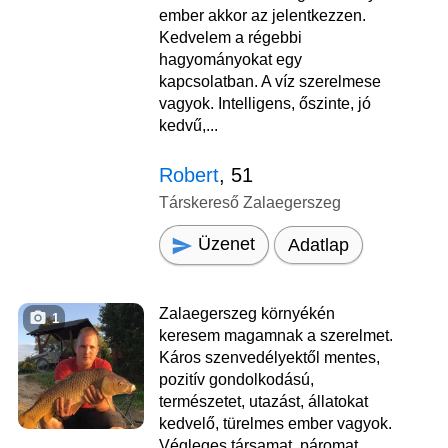
ember akkor az jelentkezzen.
Kedvelem a régebbi
hagyományokat egy
kapcsolatban. A víz szerelmese
vagyok. Intelligens, őszinte, jó
kedvű,...
Robert
, 51
Társkereső Zalaegerszeg
Üzenet
Adatlap
Zalaegerszeg környékén
1
keresem magamnak a szerelmet.
Káros szenvedélyektől mentes,
pozitív gondolkodású,
természetet, utazást, állatokat
kedvelő, türelmes ember vagyok.
Végleges társamat, páromat