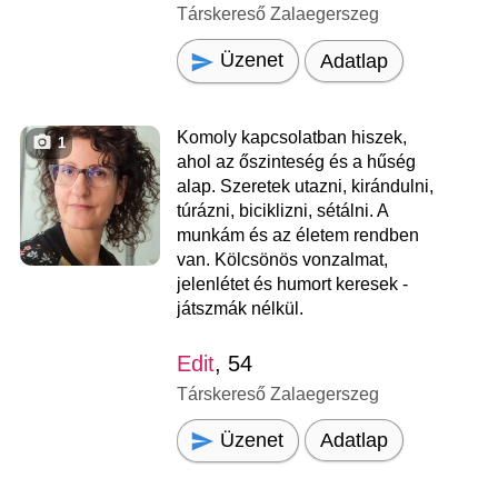
Társkereső Zalaegerszeg
Üzenet
Adatlap
Komoly kapcsolatban hiszek,
1
ahol az őszinteség és a hűség
alap. Szeretek utazni, kirándulni,
túrázni, biciklizni, sétálni. A
munkám és az életem rendben
van. Kölcsönös vonzalmat,
jelenlétet és humort keresek -
játszmák nélkül.
Edit
, 54
Társkereső Zalaegerszeg
Üzenet
Adatlap