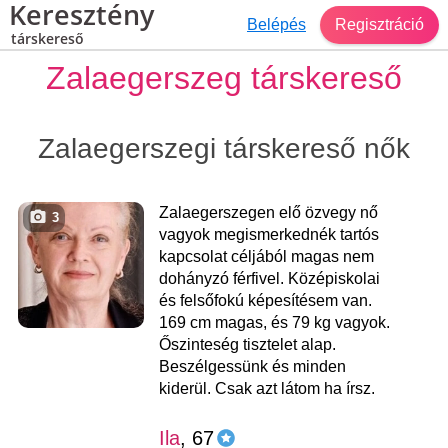
Keresztény
Belépés
Regisztráció
társkereső
Zalaegerszeg társkereső
Zalaegerszegi társkereső nők
Zalaegerszegen elő özvegy nő
3
vagyok megismerkednék tartós
kapcsolat céljából magas nem
dohányzó férfivel. Középiskolai
és felsőfokú képesítésem van.
169 cm magas, és 79 kg vagyok.
Őszinteség tisztelet alap.
Beszélgessünk és minden
kiderül. Csak azt látom ha írsz.
Ila
, 67