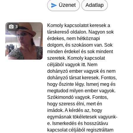
Üzenet
Adatlap
Komoly kapcsolatot keresek a
3
társkereső oldalon. Nagyon sok
érdekes, nem hétköznapi
dolgom, és szokásom van. Sok
minden érdekel és sok mindent
szeretek. Komoly kapcsolat
céljából vagyok itt. Nem
dohányzó ember vagyok és nem
dohányzó társat keresek. Fontos,
hogy őszinte légy. Ismerj meg és
megtudod milyen ember vagyok.
Szókimondó vagyok. Fontos,
hogy szeress élni, mert én
imádok. A kérdés az, hogy
egymásnak tökéletesek vagyunk-
e. Ismerkedés és hosszútávu
kapcsolat céljából regisztráltam