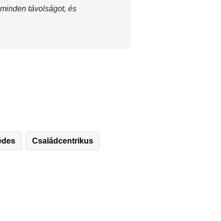
 minden távolságot, és
édes
Családcentrikus