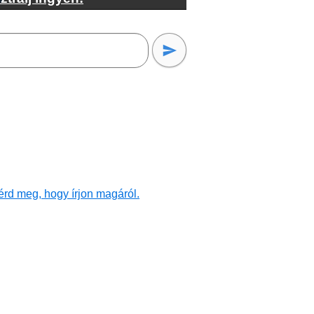
érd meg, hogy írjon magáról.