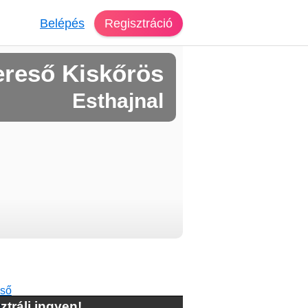
Belépés
Regisztráció
ereső Kiskőrös
Esthajnal
ztrálj ingyen!