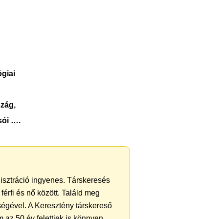
giai
zág,
sói ….
gisztráció ingyenes. Társkeresés
férfi és nő között. Találd meg
ségével. A Keresztény társkereső
 az 50 év felettiek is könnyen