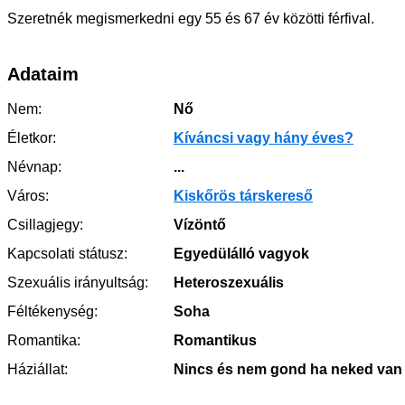
Szeretnék megismerkedni egy 55 és 67 év közötti férfival.
Adataim
Nem:
Nő
Életkor:
Kíváncsi vagy hány éves?
Névnap:
...
Város:
Kiskőrös társkereső
Csillagjegy:
Vízöntő
Kapcsolati státusz:
Egyedülálló vagyok
Szexuális irányultság:
Heteroszexuális
Féltékenység:
Soha
Romantika:
Romantikus
Háziállat:
Nincs és nem gond ha neked van