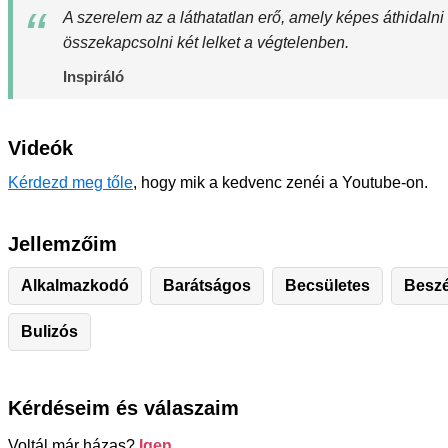
A szerelem az a láthatatlan erő, amely képes áthidalni
összekapcsolni két lelket a végtelenben.
Inspiráló
Videók
Kérdezd meg tőle
, hogy mik a kedvenc zenéi a Youtube-on.
Jellemzőim
Alkalmazkodó
Barátságos
Becsületes
Besz
Bulizós
Kérdéseim és válaszaim
Voltál már házas?
Igen