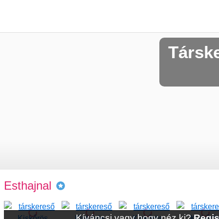
Társk
Esthajnal
Kíváncsi vagy hogy néz ki?
Regis