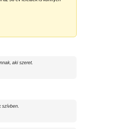
nak, aki szeret.
k szívben.