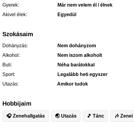
Gyerek:
Már nem velem él / élnek
Akivel élek:
Egyedül
Szokásaim
Dohányzás:
Nem dohányzom
Alkohol:
Nem iszom alkoholt
Buli:
Néha barátokkal
Sport:
Legalább heti egyszer
Utazás:
Amikor tudok
Hobbijaim
🎧 Zenehallgatás
🌏 Utazás
🎵 Tánc
🎶 Zenei