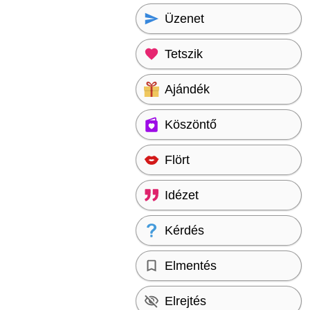
Üzenet
Tetszik
Ajándék
Köszöntő
Flört
Idézet
Kérdés
Elmentés
Elrejtés