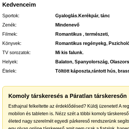
Kedvenceim
Sportok:
Gyaloglás.Kerékpár, tánc
Zenék:
Mindenevő
Filmek:
Romantikus , természeti,
Könyvek:
Romantikus regényekg, Pszicholó
TV sorozatok:
Mi kis falunk.
Helyek:
Balaton, Spanyolország, Olaszors
Ételek:
Töltött káposzta,rántott hús, bras
Komoly társkeresés a Páratlan társkeresőn
Esthajnal felkeltette az érdeklődésed? Küldj üzenetet! A re
mobilon és tableten is. Nézz szét a többi komoly társkereső 
életed nagy szerelmét egyedi párkereső rendszerünk segít
egy olyan online társkereső amit nem csak a fiatalok, hanem