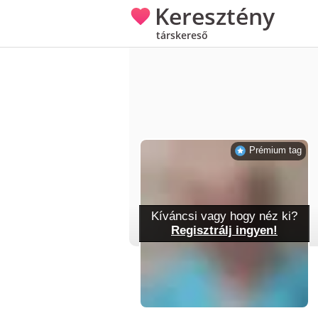
Keresztény
társkereső
Prémium tag
Kíváncsi vagy hogy néz ki?
Regisztrálj ingyen!