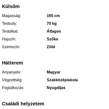
Külsőm
Magasság:
165 cm
Testsúly:
70 kg
Testalkat:
Átlagos
Hajszín:
Szőke
Szemszín:
Zöld
Hátterem
Anyanyelv:
Magyar
Végzettség:
Szakközépiskola
Foglalkozás:
Nyugdíjas
Családi helyzetem