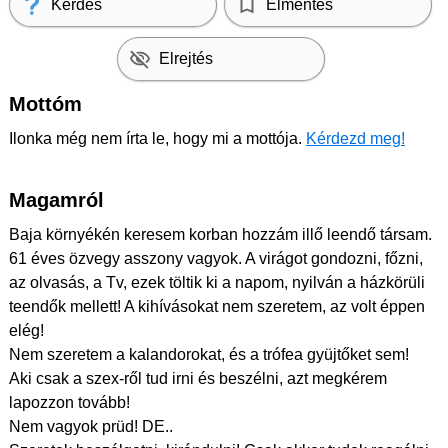
Kérdés
Elmentés
Elrejtés
Mottóm
Ilonka még nem írta le, hogy mi a mottója.
Kérdezd meg!
Magamról
Baja környékén keresem korban hozzám illő leendő társam.
61 éves özvegy asszony vagyok. A virágot gondozni, főzni,
az olvasás, a Tv, ezek töltik ki a napom, nyilván a házkörüli
teendők mellett! A kihívásokat nem szeretem, az volt éppen
elég!
Nem szeretem a kalandorokat, és a trófea gyüjtőket sem!
Aki csak a szex-ről tud irni és beszélni, azt megkérem
lapozzon tovább!
Nem vagyok prüd! DE..