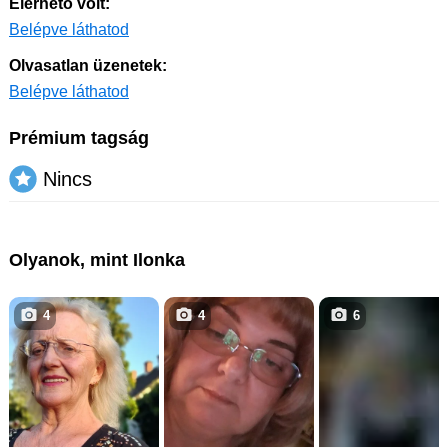
Elérhető volt:
Belépve láthatod
Olvasatlan üzenetek:
Belépve láthatod
Prémium tagság
Nincs
Olyanok, mint Ilonka
4
4
6