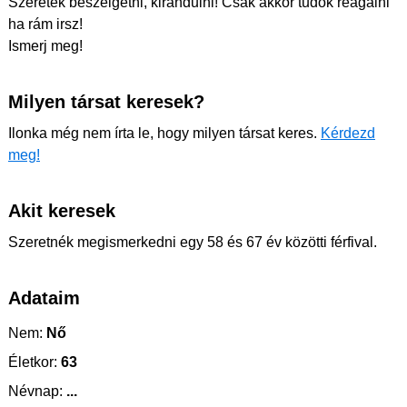
Szeretek beszélgetni, kirándulni! Csak akkor tudok reagálni
ha rám irsz!
Ismerj meg!
Milyen társat keresek?
Ilonka még nem írta le, hogy milyen társat keres.
Kérdezd
meg!
Akit keresek
Szeretnék megismerkedni egy 58 és 67 év közötti férfival.
Adataim
Nem:
Nő
Életkor:
63
Névnap:
...