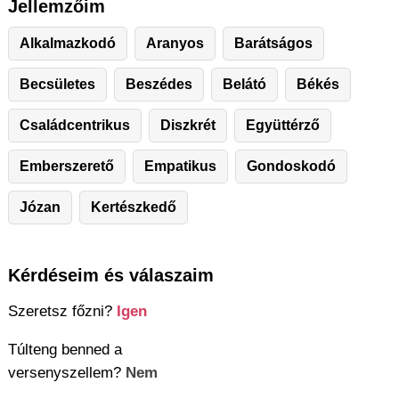
Jellemzőim
Alkalmazkodó
Aranyos
Barátságos
Becsületes
Beszédes
Belátó
Békés
Családcentrikus
Diszkrét
Együttérző
Emberszerető
Empatikus
Gondoskodó
Józan
Kertészkedő
Kérdéseim és válaszaim
Szeretsz főzni?
Igen
Túlteng benned a
versenyszellem?
Nem