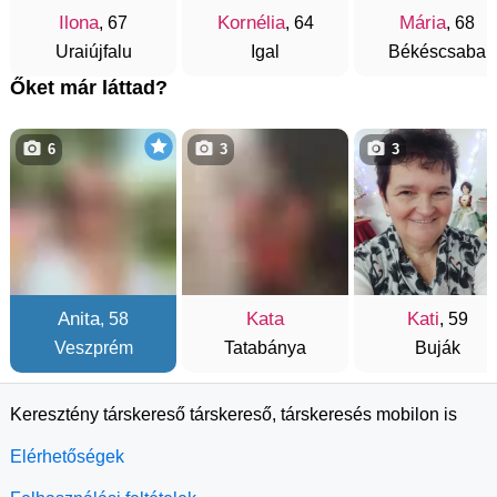
Ilona
Kornélia
Mária
, 67
, 64
, 68
Uraiújfalu
Igal
Békéscsaba
Őket már láttad?
6
3
3
Anita
Kata
Kati
, 58
, 59
Veszprém
Tatabánya
Buják
Keresztény társkereső társkereső, társkeresés mobilon is
Elérhetőségek