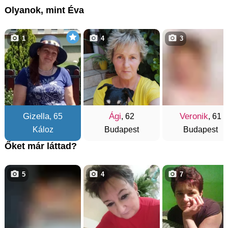
Olyanok, mint Éva
1
4
3
Gizella
Ági
Veronik
, 65
, 62
, 61
Káloz
Budapest
Budapest
Őket már láttad?
5
4
7