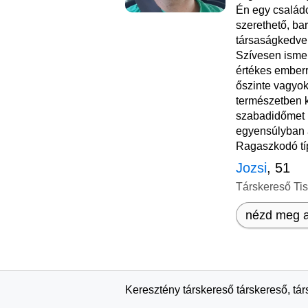
Én egy családc
szerethető, ba
társaságkedve
Szívesen ismer
értékes emberr
őszinte vagyok
természetben k
szabadidőmet h
egyensúlyban 
Ragaszkodó típ
Jozsi
, 51
Társkereső Ti
nézd meg a
Keresztény társkereső társkereső, tá