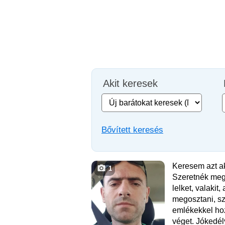
Akit keresek
Bővített keresés
Keresem azt a
1
Szeretnék meg
lelket, valakit,
megosztani, sze
emlékekkel hoz
véget. Jókedél