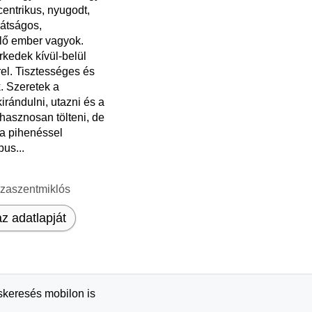
entrikus, nyugodt,
rátságos,
lő ember vagyok.
kedek kívül-belül
el. Tisztességes és
. Szeretek a
irándulni, utazni és a
asznosan tölteni, de
a pihenéssel
us...
szaszentmiklós
z adatlapját
rskeresés mobilon is