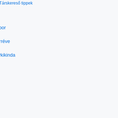
Társkereső tippek
bor
rréve
kikinda