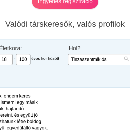
Ingyenes regisztráció
Valódi társkeresők, valós profilok
Életkora:
Hol?
-
éves kor között
ki engem keres.
ismerni egy másik
 aki hajlandó
retni, és együtt jó
hatunk létre boldog
yű, egyedülálló vagyok.