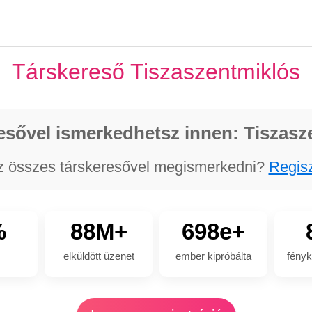
Társkereső Tiszaszentmiklós
esővel ismerkedhetsz innen: Tiszasz
z összes társkeresővel megismerkedni?
Regisz
%
88M+
698e+
elküldött üzenet
ember kipróbálta
fényk