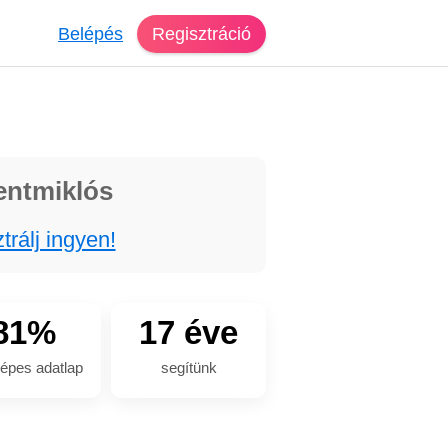
Belépés
Regisztráció
entmiklós
trálj ingyen!
81%
17 éve
épes adatlap
segítünk