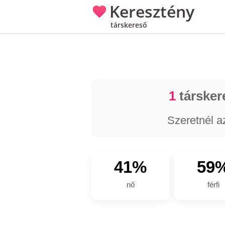
Keresztény
társkereső
1
társker
Szeretnél a
41%
59
nő
férfi