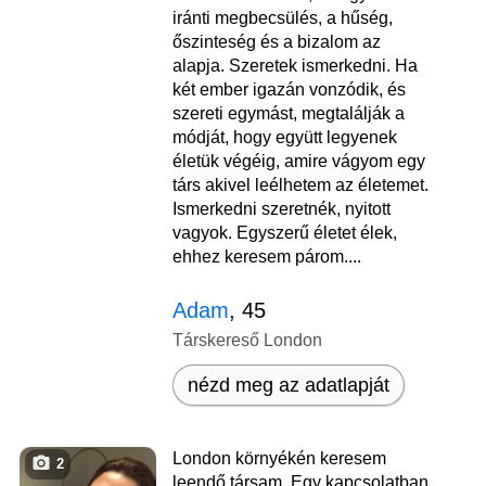
iránti megbecsülés, a hűség,
őszinteség és a bizalom az
alapja. Szeretek ismerkedni. Ha
két ember igazán vonzódik, és
szereti egymást, megtalálják a
módját, hogy együtt legyenek
életük végéig, amire vágyom egy
társ akivel leélhetem az életemet.
Ismerkedni szeretnék, nyitott
vagyok. Egyszerű életet élek,
ehhez keresem párom....
Adam
, 45
Társkereső London
nézd meg az adatlapját
London környékén keresem
2
leendő társam. Egy kapcsolatban