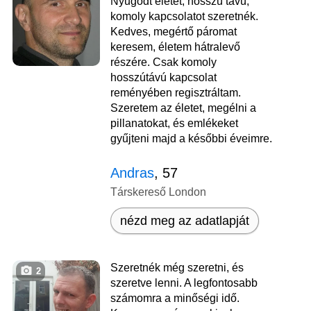
Nyugodt életet, hosszú távú,
komoly kapcsolatot szeretnék.
Kedves, megértő páromat
keresem, életem hátralevő
részére. Csak komoly
hosszútávú kapcsolat
reményében regisztráltam.
Szeretem az életet, megélni a
pillanatokat, és emlékeket
gyűjteni majd a későbbi éveimre.
Andras
, 57
Társkereső London
nézd meg az adatlapját
Szeretnék még szeretni, és
2
szeretve lenni. A legfontosabb
számomra a minőségi idő.