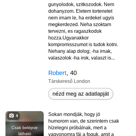
gunyolodok, szitkozodok. Nem
dohanyzom. Eletem tortenetet
nem irnam le, ha erdekel ugyis
megkerdezed. Neha szoktam
tervezni, es ragaszkodok
hozza.Ugyanakkor
kompromisszumot is tudok kotni.
Nehany alap dolog; -ha irnak,
valaszolok -ha irok, valaszt is...
Robert
, 40
Társkereső London
nézd meg az adatlapját
Sokan mondják, hogy jó
4
humorom van, de szerintem csak
Csak belépve
hízelegni próbálnak, mert a
látható
vagyonomra fáj a foguk, amit a