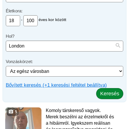
Életkora:
-
éves kor között
Hol?
Vonzáskörzet:
Bővített keresés (+1 keresési feltétel beállítva)
Keresés
Komoly társkereső vagyok.
5
Merek beszélni az érzelmekről és
a hibáimról. Igyekszem reálisan