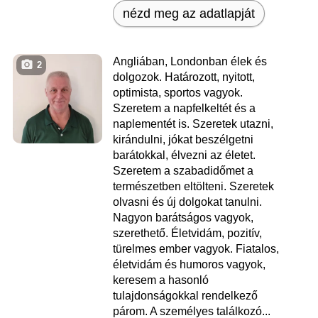
nézd meg az adatlapját
Angliában, Londonban élek és
2
dolgozok. Határozott, nyitott,
optimista, sportos vagyok.
Szeretem a napfelkeltét és a
naplementét is. Szeretek utazni,
kirándulni, jókat beszélgetni
barátokkal, élvezni az életet.
Szeretem a szabadidőmet a
természetben eltölteni. Szeretek
olvasni és új dolgokat tanulni.
Nagyon barátságos vagyok,
szerethető. Életvidám, pozitív,
türelmes ember vagyok. Fiatalos,
életvidám és humoros vagyok,
keresem a hasonló
tulajdonságokkal rendelkező
párom. A személyes találkozó...