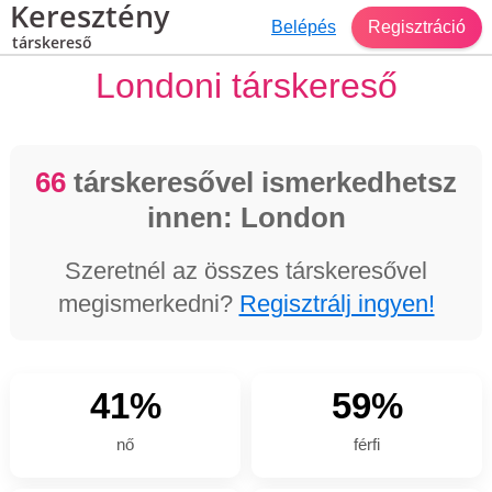
Keresztény
Belépés
Regisztráció
társkereső
Londoni társkereső
66
társkeresővel ismerkedhetsz
innen: London
Szeretnél az összes társkeresővel
megismerkedni?
Regisztrálj ingyen!
41%
59%
nő
férfi