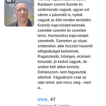
3
Barátaim szerint őszinte és
szókimondó vagyok, ugyan ezt
várom a páromtól is, nyitott
vagyok az élet minden területén.
Komoly kapcsolatot keresek,
szeretek szeretni és szeretve
lenni. Harmonikus kapcsolatot
szeretnék. Szeretem az olyan
embereket, akik hozzám hasonló
elfoglaltságot kedvelnek.
Ragaszkodó, hűséges, érzéseit
kimutató, jó kedvű vagyok, de
amikor kell akkor komoly.
Dohányzom, nem fogyasztok
alkoholt. Vágyakozni csak az
után lehet, ami nincs meg - mert
a...
Imre
, 47
Társkereső London