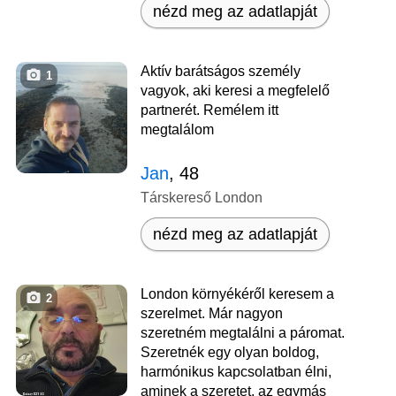
nézd meg az adatlapját
Aktív barátságos személy
1
vagyok, aki keresi a megfelelő
partnerét. Remélem itt
megtalálom
Jan
, 48
Társkereső London
nézd meg az adatlapját
London környékéről keresem a
2
szerelmet. Már nagyon
szeretném megtalálni a páromat.
Szeretnék egy olyan boldog,
harmónikus kapcsolatban élni,
aminek a szeretet, az egymás