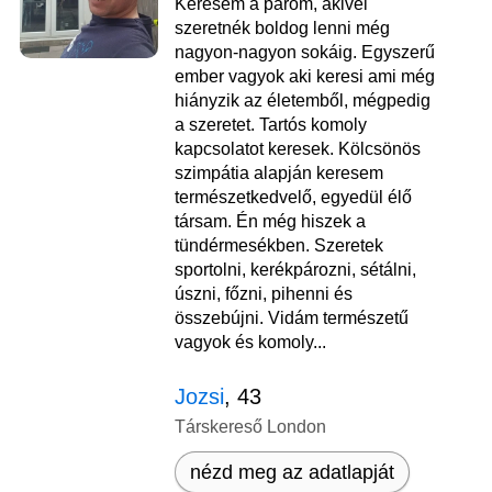
Keresem a párom, akivel
szeretnék boldog lenni még
nagyon-nagyon sokáig. Egyszerű
ember vagyok aki keresi ami még
hiányzik az életemből, mégpedig
a szeretet. Tartós komoly
kapcsolatot keresek. Kölcsönös
szimpátia alapján keresem
természetkedvelő, egyedül élő
társam. Én még hiszek a
tündérmesékben. Szeretek
sportolni, kerékpározni, sétálni,
úszni, főzni, pihenni és
összebújni. Vidám természetű
vagyok és komoly...
Jozsi
, 43
Társkereső London
nézd meg az adatlapját