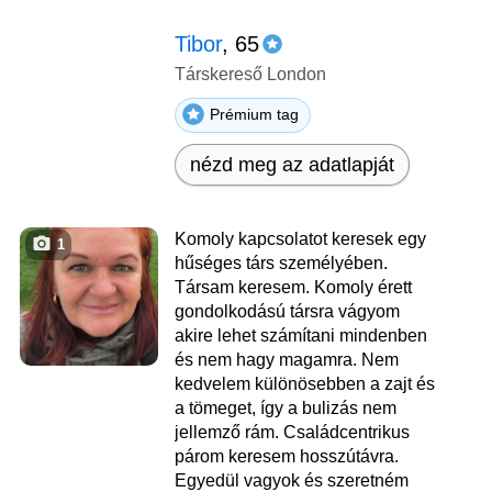
Tibor
, 65
Társkereső London
Prémium tag
nézd meg az adatlapját
Komoly kapcsolatot keresek egy
1
hűséges társ személyében.
Társam keresem. Komoly érett
gondolkodású társra vágyom
akire lehet számítani mindenben
és nem hagy magamra. Nem
kedvelem különösebben a zajt és
a tömeget, így a bulizás nem
jellemző rám. Családcentrikus
párom keresem hosszútávra.
Egyedül vagyok és szeretném