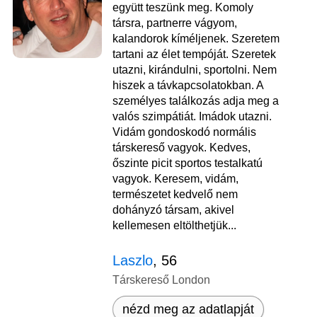
együtt teszünk meg. Komoly
társra, partnerre vágyom,
kalandorok kíméljenek. Szeretem
tartani az élet tempóját. Szeretek
utazni, kirándulni, sportolni. Nem
hiszek a távkapcsolatokban. A
személyes találkozás adja meg a
valós szimpátiát. Imádok utazni.
Vidám gondoskodó normális
társkereső vagyok. Kedves,
őszinte picit sportos testalkatú
vagyok. Keresem, vidám,
természetet kedvelő nem
dohányzó társam, akivel
kellemesen eltölthetjük...
Laszlo
, 56
Társkereső London
nézd meg az adatlapját