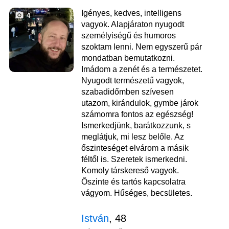
Igényes, kedves, intelligens
4
vagyok. Alapjáraton nyugodt
személyiségű és humoros
szoktam lenni. Nem egyszerű pár
mondatban bemutatkozni.
Imádom a zenét és a természetet.
Nyugodt természetű vagyok,
szabadidőmben szívesen
utazom, kirándulok, gymbe járok
számomra fontos az egészség!
Ismerkedjünk, barátkozzunk, s
meglátjuk, mi lesz belőle. Az
őszinteséget elvárom a másik
féltől is. Szeretek ismerkedni.
Komoly társkereső vagyok.
Őszinte és tartós kapcsolatra
vágyom. Hűséges, becsületes.
István
, 48