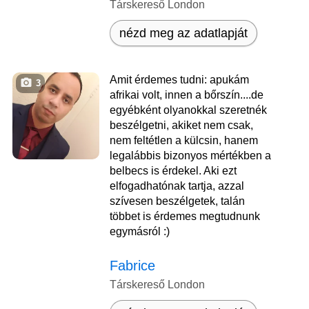
Társkereső London
nézd meg az adatlapját
Amit érdemes tudni: apukám
3
afrikai volt, innen a bőrszín....de
egyébként olyanokkal szeretnék
beszélgetni, akiket nem csak,
nem feltétlen a külcsin, hanem
legalábbis bizonyos mértékben a
belbecs is érdekel. Aki ezt
elfogadhatónak tartja, azzal
szívesen beszélgetek, talán
többet is érdemes megtudnunk
egymásról :)
Fabrice
Társkereső London