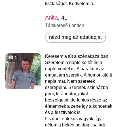
tisztaságot. Kedvelem a...
Anita
, 41
Társkereső London
nézd meg az adatlapját
Keresem a tűt a szénakazalban.
1
Szeretem a napfelkeltét és a
naplementét is. A barátaim az
empátiám szeretik. A humor kitölti
napjaimat. Nem szeretek
szerepelni. Szeretek színházba
járni, kirándulni, jókat
beszélgetni, de fontos része az
életemnek a zene így a koncertek
és a fesztiválok is.
Családcentrikus vagyok, így
célom a békés boldog családi