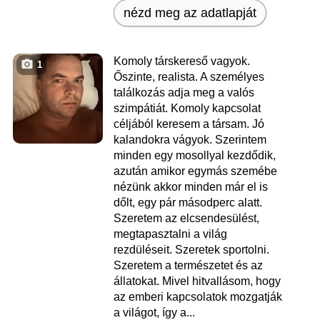
nézd meg az adatlapját
Komoly társkereső vagyok.
1
Őszinte, realista. A személyes
találkozás adja meg a valós
szimpátiát. Komoly kapcsolat
céljából keresem a társam. Jó
kalandokra vágyok. Szerintem
minden egy mosollyal kezdődik,
azután amikor egymás szemébe
nézünk akkor minden már el is
dőlt, egy pár másodperc alatt.
Szeretem az elcsendesülést,
megtapasztalni a világ
rezdüléseit. Szeretek sportolni.
Szeretem a természetet és az
állatokat. Mivel hitvallásom, hogy
az emberi kapcsolatok mozgatják
a világot, így a...