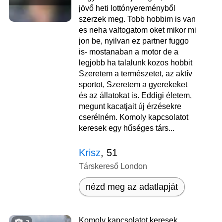
jövő heti lottónyereményből
szerzek meg. Tobb hobbim is van
es neha valtogatom oket mikor mi
jon be, nyilvan ez partner fuggo
is- mostanaban a motor de a
legjobb ha talalunk kozos hobbit
Szeretem a természetet, az aktív
sportot, Szeretem a gyerekeket
és az állatokat is. Eddigi életem,
megunt kacatjait új érzésekre
cserélném. Komoly kapcsolatot
keresek egy hűséges társ...
Krisz
, 51
Társkereső London
nézd meg az adatlapját
Komoly kapcsolatot keresek.