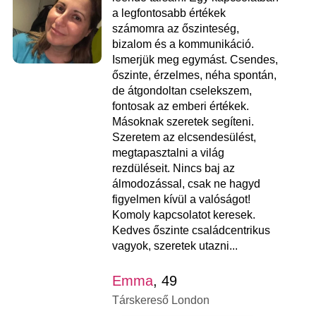
a legfontosabb értékek
számomra az őszinteség,
bizalom és a kommunikáció.
Ismerjük meg egymást. Csendes,
őszinte, érzelmes, néha spontán,
de átgondoltan cselekszem,
fontosak az emberi értékek.
Másoknak szeretek segíteni.
Szeretem az elcsendesülést,
megtapasztalni a világ
rezdüléseit. Nincs baj az
álmodozással, csak ne hagyd
figyelmen kívül a valóságot!
Komoly kapcsolatot keresek.
Kedves őszinte családcentrikus
vagyok, szeretek utazni...
Emma
, 49
Társkereső London