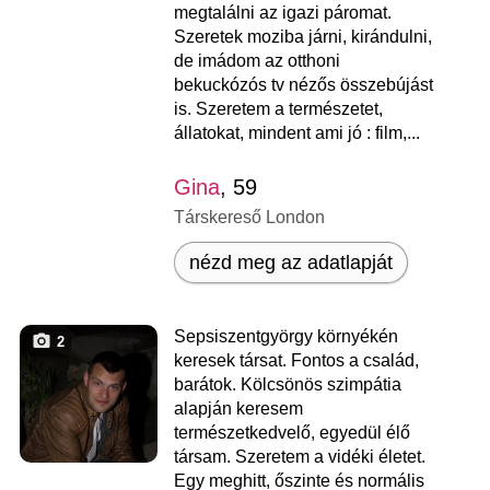
megtalálni az igazi páromat.
Szeretek moziba járni, kirándulni,
de imádom az otthoni
bekuckózós tv nézős összebújást
is. Szeretem a természetet,
állatokat, mindent ami jó : film,...
Gina
, 59
Társkereső London
nézd meg az adatlapját
Sepsiszentgyörgy környékén
2
keresek társat. Fontos a család,
barátok. Kölcsönös szimpátia
alapján keresem
természetkedvelő, egyedül élő
társam. Szeretem a vidéki életet.
Egy meghitt, őszinte és normális