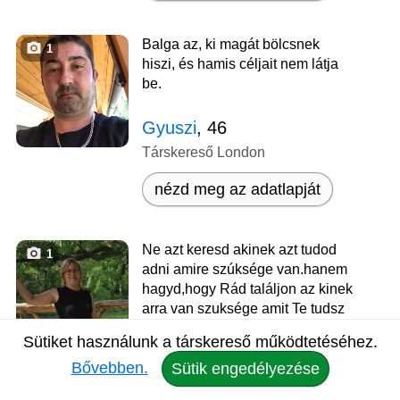
Balga az, ki magát bölcsnek
1
hiszi, és hamis céljait nem látja
be.
Gyuszi
, 46
Társkereső London
nézd meg az adatlapját
Ne azt keresd akinek azt tudod
1
adni amire szúksége van.hanem
hagyd,hogy Rád találjon az kinek
arra van szuksége amit Te tudsz
adni!
Sütiket használunk a társkereső működtetéséhez.
Bővebben.
Sütik engedélyezése
Erzsi
, 58
Társkereső London