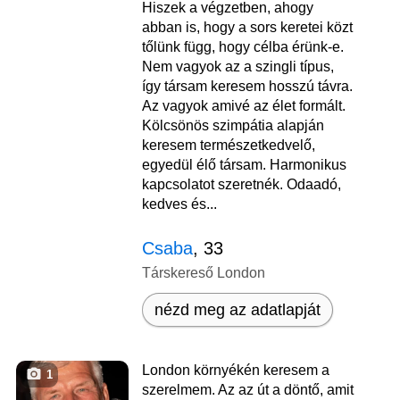
Hiszek a végzetben, ahogy
abban is, hogy a sors keretei közt
tőlünk függ, hogy célba érünk-e.
Nem vagyok az a szingli típus,
így társam keresem hosszú távra.
Az vagyok amivé az élet formált.
Kölcsönös szimpátia alapján
keresem természetkedvelő,
egyedül élő társam. Harmonikus
kapcsolatot szeretnék. Odaadó,
kedves és...
Csaba
, 33
Társkereső London
nézd meg az adatlapját
London környékén keresem a
1
szerelmem. Az az út a döntő, amit