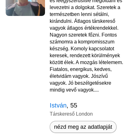
és leegyszerűsítve megoldani és
levezetni a dolgokat. Szeretek a
természetben lenni sétálni,
kirándulni. Átlagos társkereső
vagyok átlagos értékrendekkel.
Nagyon szeretek főzni. Fontos
számomra a kompromisszum
készség. Komoly kapcsolatot
keresek, rendezett körülmények
között élek. A mozgás lételemem.
Fiatalos, energikus, kedves,
életvidám vagyok. Jószívű
vagyok. Jó beszélgetésekre
mindig vevő vagyok....
István
, 55
Társkereső London
nézd meg az adatlapját