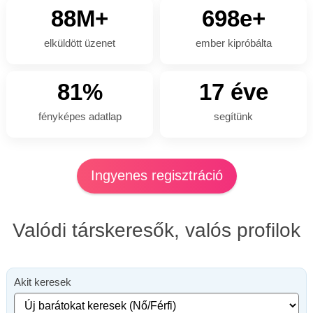
88M+
698e+
elküldött üzenet
ember kipróbálta
81%
17 éve
fényképes adatlap
segítünk
Ingyenes regisztráció
Valódi társkeresők, valós profilok
Akit keresek