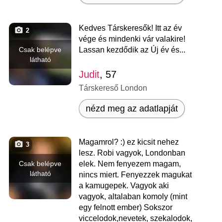
Kedves Társkeresők! Itt az év
2
vége és mindenki vár valakire!
Csak belépve
Lassan kezdődik az Új év és...
látható
Judit
, 57
Társkereső London
nézd meg az adatlapját
Magamrol? :) ez kicsit nehez
3
lesz. Robi vagyok, Londonban
Csak belépve
elek. Nem fenyezem magam,
látható
nincs miert. Fenyezzek magukat
a kamugepek. Vagyok aki
vagyok, altalaban komoly (mint
egy felnott ember) Sokszor
viccelodok,nevetek, szekalodok,