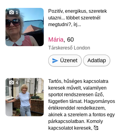
Pozitív, energikus, szeretek
1
utazni... többet szeretnél
megtudni?, írj...
Mária
, 60
Társkereső London
Üzenet
Adatlap
Tartós, hűséges kapcsolatra
4
keresek művelt, valamilyen
sportot rendszeresen űző,
független társat. Hagyományos
értékrenddel rendelkezem,
akinek a szerelem a fontos egy
párkapcsolatban. Komoly
kapcsolatot keresek, 🥰