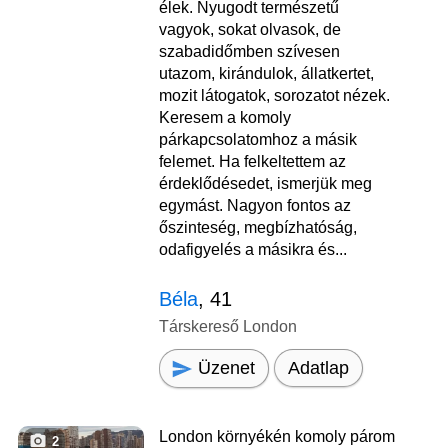
élek. Nyugodt természetű
vagyok, sokat olvasok, de
szabadidőmben szívesen
utazom, kirándulok, állatkertet,
mozit látogatok, sorozatot nézek.
Keresem a komoly
párkapcsolatomhoz a másik
felemet. Ha felkeltettem az
érdeklődésedet, ismerjük meg
egymást. Nagyon fontos az
őszinteség, megbízhatóság,
odafigyelés a másikra és...
Béla
, 41
Társkereső London
Üzenet
Adatlap
London környékén komoly párom
2