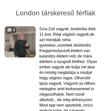
London társkereső férfiak
Szia Zoli vagyok. londonba èlek
4
11 ève. Règi vàgàsù vagyok.de
azt mondjàk neha
gyerekes..szeretek ökörkodni.
Kiegyensulyozott èletem van.
kalandos èletem volt, de màra
elèrtem a nyugodt èlethez. Olyan
ember vagyok aki tudja mit akar
ès mindig megtalàlja a modjat
hogy vèghez vigye. Othonülö
tipus vagyok. Vàgyom az otthon
melegère amit kedvesemmel is
megoszthatok. Nem iszok
alkoholt, , de mèg dohanyzom.
Most epp nem sportolok..nincs
motivàcioòm, de szivesen