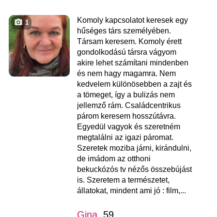
Komoly kapcsolatot keresek egy
1
hűséges társ személyében.
Társam keresem. Komoly érett
gondolkodású társra vágyom
akire lehet számítani mindenben
és nem hagy magamra. Nem
kedvelem különösebben a zajt és
a tömeget, így a bulizás nem
jellemző rám. Családcentrikus
párom keresem hosszútávra.
Egyedül vagyok és szeretném
megtalálni az igazi páromat.
Szeretek moziba járni, kirándulni,
de imádom az otthoni
bekuckózós tv nézős összebújást
is. Szeretem a természetet,
állatokat, mindent ami jó : film,...
Gina
, 59