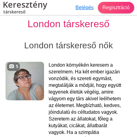
Keresztény
Belépés
Regisztráció
társkereső
London társkereső
London társkereső nők
London környékén keresem a
5
szerelmem. Ha két ember igazán
vonzódik, és szereti egymást,
megtalálják a módját, hogy együtt
legyenek életük végéig, amire
vágyom egy társ akivel leélhetem
az életemet. Megbízható, kedves,
jóindulatú és céltudatos vagyok.
Szeretem az állatokat, főleg a
kutyákat, cicákat, állatbarát
vagyok. Ha a szimpátia