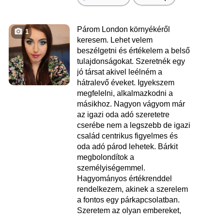
Párom London környékéről
1
keresem. Lehet velem
beszélgetni és értékelem a belső
tulajdonságokat. Szeretnék egy
jó társat akivel leélném a
hátralevő éveket. Igyekszem
megfelelni, alkalmazkodni a
másikhoz. Nagyon vágyom már
az igazi oda adó szeretetre
cserébe nem a legszebb de igazi
család centrikus figyelmes és
oda adó párod lehetek. Bárkit
megbolondítok a
személyiségemmel.
Hagyományos értékrenddel
rendelkezem, akinek a szerelem
a fontos egy párkapcsolatban.
Szeretem az olyan embereket,