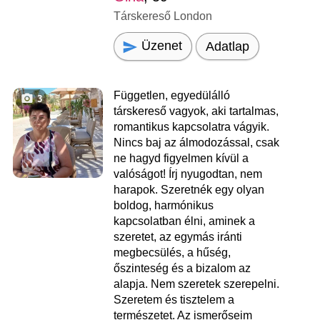
Társkereső London
Üzenet
Adatlap
Független, egyedülálló
3
társkereső vagyok, aki tartalmas,
romantikus kapcsolatra vágyik.
Nincs baj az álmodozással, csak
ne hagyd figyelmen kívül a
valóságot! Írj nyugodtan, nem
harapok. Szeretnék egy olyan
boldog, harmónikus
kapcsolatban élni, aminek a
szeretet, az egymás iránti
megbecsülés, a hűség,
őszinteség és a bizalom az
alapja. Nem szeretek szerepelni.
Szeretem és tisztelem a
természetet. Az ismerőseim