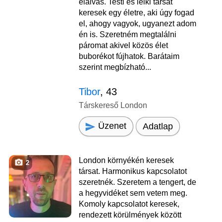
elalvás. Testi és lelki társat
keresek egy életre, aki úgy fogad
el, ahogy vagyok, ugyanezt adom
én is. Szeretném megtalálni
páromat akivel közös élet
buborékot fújhatok. Barátaim
szerint megbízható...
Tibor
, 43
Társkereső London
Üzenet
Adatlap
London környékén keresek
2
társat. Harmonikus kapcsolatot
szeretnék. Szeretem a tengert, de
a hegyvidéket sem vetem meg.
Komoly kapcsolatot keresek,
rendezett körülmények között