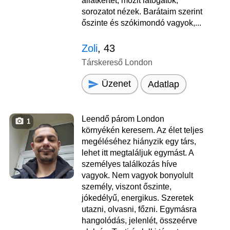
állatkertet, mozit látogatok,
sorozatot nézek. Barátaim szerint
őszinte és szókimondó vagyok,...
Zoli
, 43
Társkereső London
Üzenet
Adatlap
Leendő párom London
1
környékén keresem. Az élet teljes
megéléséhez hiányzik egy társ,
lehet itt megtaláljuk egymást. A
személyes találkozás híve
vagyok. Nem vagyok bonyolult
személy, viszont őszinte,
jókedélyű, energikus. Szeretek
utazni, olvasni, főzni. Egymásra
hangolódás, jelenlét, összeérve