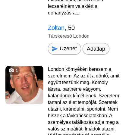
lecserèlnèm valakièrt a
dohanyzàsra....
Zoltan
, 50
Társkereső London
Üzenet
Adatlap
London környékén keresem a
1
szerelmem. Az az út a döntő, amit
együtt teszünk meg. Komoly
társra, partnerre vágyom,
kalandorok kíméljenek. Szeretem
tartani az élet tempóját. Szeretek
utazni, kirándulni, sportolni. Nem
hiszek a távkapcsolatokban. A
személyes találkozás adja meg a
valós szimpátiát. Imádok utazni.