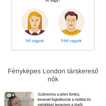
Ki vagy?
Nő vagyok
Férfi vagyok
Fényképes London társkereső
nők
Számomra a jelen fontos,
4
keveset foglalkozok a múlttal és
mértékkel tervezem a jövőt.