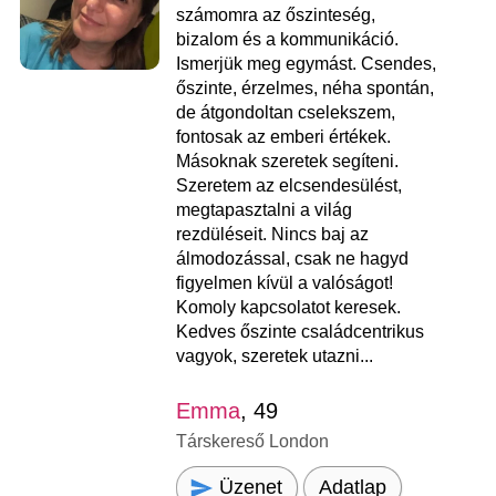
számomra az őszinteség,
bizalom és a kommunikáció.
Ismerjük meg egymást. Csendes,
őszinte, érzelmes, néha spontán,
de átgondoltan cselekszem,
fontosak az emberi értékek.
Másoknak szeretek segíteni.
Szeretem az elcsendesülést,
megtapasztalni a világ
rezdüléseit. Nincs baj az
álmodozással, csak ne hagyd
figyelmen kívül a valóságot!
Komoly kapcsolatot keresek.
Kedves őszinte családcentrikus
vagyok, szeretek utazni...
Emma
, 49
Társkereső London
Üzenet
Adatlap