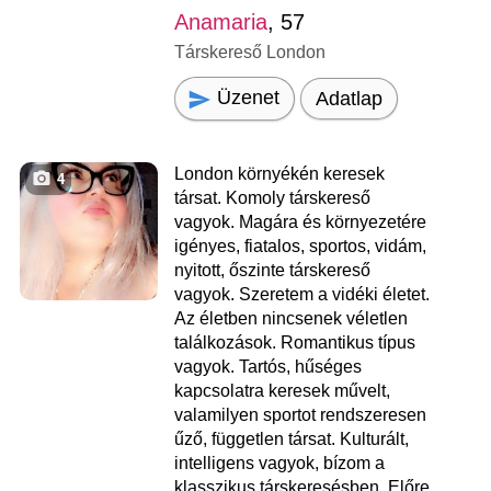
Anamaria
, 57
Társkereső London
Üzenet
Adatlap
London környékén keresek
4
társat. Komoly társkereső
vagyok. Magára és környezetére
igényes, fiatalos, sportos, vidám,
nyitott, őszinte társkereső
vagyok. Szeretem a vidéki életet.
Az életben nincsenek véletlen
találkozások. Romantikus típus
vagyok. Tartós, hűséges
kapcsolatra keresek művelt,
valamilyen sportot rendszeresen
űző, független társat. Kulturált,
intelligens vagyok, bízom a
klasszikus társkeresésben. Előre