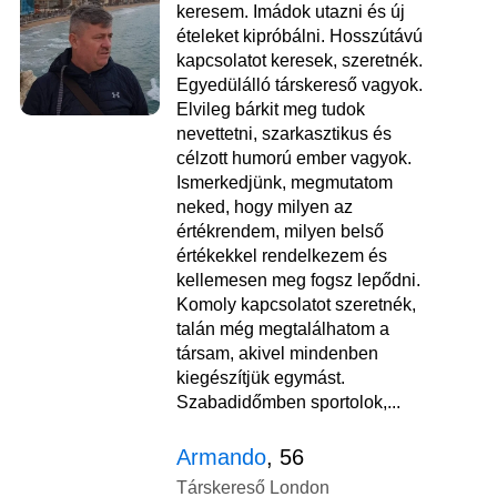
keresem. Imádok utazni és új
ételeket kipróbálni. Hosszútávú
kapcsolatot keresek, szeretnék.
Egyedülálló társkereső vagyok.
Elvileg bárkit meg tudok
nevettetni, szarkasztikus és
célzott humorú ember vagyok.
Ismerkedjünk, megmutatom
neked, hogy milyen az
értékrendem, milyen belső
értékekkel rendelkezem és
kellemesen meg fogsz lepődni.
Komoly kapcsolatot szeretnék,
talán még megtalálhatom a
társam, akivel mindenben
kiegészítjük egymást.
Szabadidőmben sportolok,...
Armando
, 56
Társkereső London