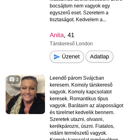
bocsájtom nem vagyok egy
egyszerű eset. Szeretem a
tisztaságot. Kedvelem a...
Anita
, 41
Társkereső London
Üzenet
Adatlap
Leendő párom Svájcban
2
keresem. Komoly társkereső
vagyok. Komoly kapcsolatot
keresek. Romantikus típus
vagyok. Barátaim az alaposságot
és türelmet kedvelik bennem.
Szeretek utazni, olvasni,
kerékpározni, úszni. Fiatalos,
vidám természetű vagyok.
Komoly kapcsolat reményében