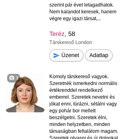
szerint pár évet letagadhatok.
Nem kalandot keresek, hanem
végre egy igazi társat,...
Teréz
, 58
Társkereső London
Üzenet
Adatlap
Komoly társkereső vagyok.
1
Szeretnék ismerkedni normális
értékrenddel rendelkező
emberrel. Szeretek nevetni és
jókat enni, túrázni, sétálni vagy
egy pohár bor mellett
beszélgetni. Szeretek élni,
minden helyzetben, minden
társaságban feltalálom magam.
Szeretek olvasni és új dolgokat