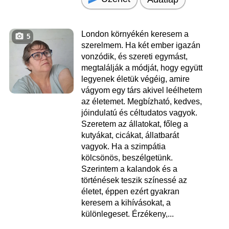
London környékén keresem a
5
szerelmem. Ha két ember igazán
vonzódik, és szereti egymást,
megtalálják a módját, hogy együtt
legyenek életük végéig, amire
vágyom egy társ akivel leélhetem
az életemet. Megbízható, kedves,
jóindulatú és céltudatos vagyok.
Szeretem az állatokat, főleg a
kutyákat, cicákat, állatbarát
vagyok. Ha a szimpátia
kölcsönös, beszélgetünk.
Szerintem a kalandok és a
történések teszik színessé az
életet, éppen ezért gyakran
keresem a kihívásokat, a
különlegeset. Érzékeny,...