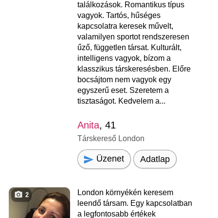
találkozások. Romantikus típus
vagyok. Tartós, hűséges
kapcsolatra keresek művelt,
valamilyen sportot rendszeresen
űző, független társat. Kulturált,
intelligens vagyok, bízom a
klasszikus társkeresésben. Előre
bocsájtom nem vagyok egy
egyszerű eset. Szeretem a
tisztaságot. Kedvelem a...
Anita
, 41
Társkereső London
Üzenet
Adatlap
London környékén keresem
2
leendő társam. Egy kapcsolatban
a legfontosabb értékek