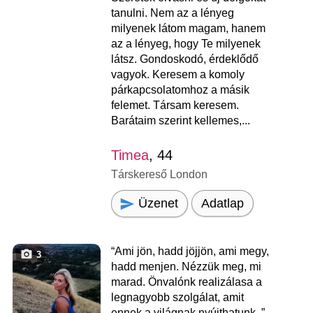
tanulni. Nem az a lényeg
milyenek látom magam, hanem
az a lényeg, hogy Te milyenek
látsz. Gondoskodó, érdeklődő
vagyok. Keresem a komoly
párkapcsolatomhoz a másik
felemet. Társam keresem.
Barátaim szerint kellemes,...
Timea
, 44
Társkereső London
Üzenet
Adatlap
“Ami jön, hadd jöjjön, ami megy,
3
hadd menjen. Nézzük meg, mi
marad. Önvalónk realizálasa a
legnagyobb szolgálat, amit
ennek a világnak nyújthatunk. ”