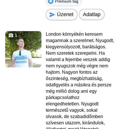
Prémium tag
Üzenet
Adatlap
London környékén keresem
1
magamnak a szerelmet. Nyugodt,
kiegyensúlyozott, barátságos.
Nem szeretek szerepelni. Ha
valamit a fejembe veszek addig
nem nyugszok még végre nem
hajtom. Nagyon fontos az
őszinteség, megbízhatóság,
odafigyelés a másikra és persze
még millió dolog ami egy
párkapcsolathoz
elengedhetetlen. Nyugodt
természetű vagyok, sokat
olvasok, de szabadidőmben
szívesen utazom, kirándulok,