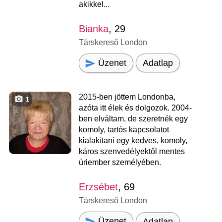
akikkel...
Bianka
, 29
Társkereső London
Üzenet
Adatlap
2015-ben jöttem Londonba,
1
azóta itt élek és dolgozok. 2004-
ben elváltam, de szeretnék egy
komoly, tartós kapcsolatot
kialakítani egy kedves, komoly,
káros szenvedélyektől mentes
úriember személyében.
Erzsébet
, 69
Társkereső London
Üzenet
Adatlap