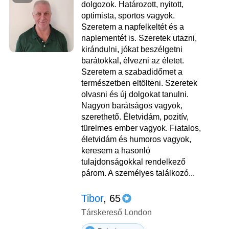
dolgozok. Határozott, nyitott,
optimista, sportos vagyok.
Szeretem a napfelkeltét és a
naplementét is. Szeretek utazni,
kirándulni, jókat beszélgetni
barátokkal, élvezni az életet.
Szeretem a szabadidőmet a
természetben eltölteni. Szeretek
olvasni és új dolgokat tanulni.
Nagyon barátságos vagyok,
szerethető. Életvidám, pozitív,
türelmes ember vagyok. Fiatalos,
életvidám és humoros vagyok,
keresem a hasonló
tulajdonságokkal rendelkező
párom. A személyes találkozó...
Tibor
, 65
Társkereső London