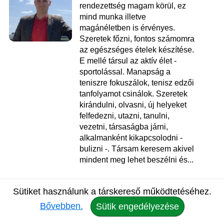
rendezettség magam körül, ez
mind munka illetve
magánéletben is érvényes.
Szeretek főzni, fontos számomra
az egészséges ételek készítése.
E mellé társul az aktív élet -
sportolással. Manapság a
teniszre fokuszálok, tenisz edzői
tanfolyamot csinálok. Szeretek
kirándulni, olvasni, új helyeket
felfedezni, utazni, tanulni,
vezetni, társaságba járni,
alkalmanként kikapcsolodni -
bulizni -. Társam keresem akivel
mindent meg lehet beszélni és...
Norbi
, 43
Sütiket használunk a társkereső működtetéséhez.
Társkereső London
Bővebben.
Sütik engedélyezése
Üzenet
Adatlap