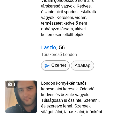
Vidám gondoskodó normális
társkereső vagyok. Kedves,
őszinte picit sportos testalkatú
vagyok. Keresem, vidám,
természetet kedvelő nem
dohányzó társam, akivel
kellemesen eltölthetjük...
Laszlo
, 56
Társkereső London
Üzenet
Adatlap
London környékén tartós
1
kapcsolatot keresek. Odaadó,
kedves és őszinte vagyok.
Túlságosan is őszinte. Szeretni,
és szeretve lenni. Szeretek
világot látni, tapasztalni, időnként