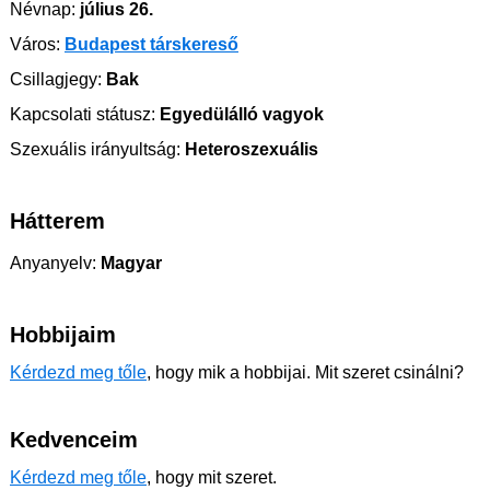
Névnap:
július 26.
Város:
Budapest társkereső
Csillagjegy:
Bak
Kapcsolati státusz:
Egyedülálló vagyok
Szexuális irányultság:
Heteroszexuális
Hátterem
Anyanyelv:
Magyar
Hobbijaim
Kérdezd meg tőle
, hogy mik a hobbijai. Mit szeret csinálni?
Kedvenceim
Kérdezd meg tőle
, hogy mit szeret.