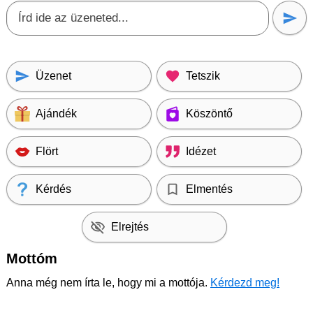
Üzenet
Tetszik
Ajándék
Köszöntő
Flört
Idézet
Kérdés
Elmentés
Elrejtés
Mottóm
Anna még nem írta le, hogy mi a mottója.
Kérdezd meg!