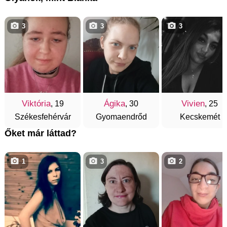
3
3
3
Viktória
Ágika
Vivien
, 19
, 30
, 25
Székesfehérvár
Gyomaendrőd
Kecskemét
Őket már láttad?
1
3
2