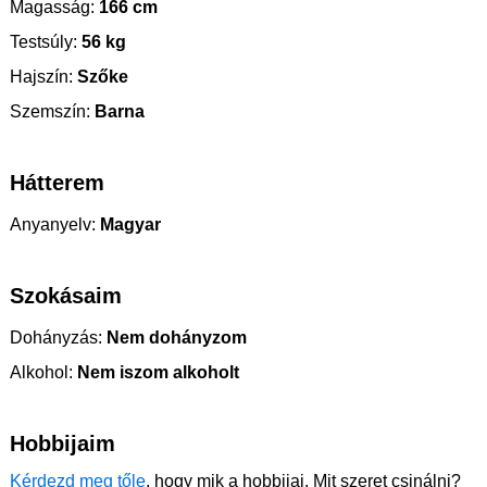
Magasság:
166 cm
Testsúly:
56 kg
Hajszín:
Szőke
Szemszín:
Barna
Hátterem
Anyanyelv:
Magyar
Szokásaim
Dohányzás:
Nem dohányzom
Alkohol:
Nem iszom alkoholt
Hobbijaim
Kérdezd meg tőle
, hogy mik a hobbijai. Mit szeret csinálni?