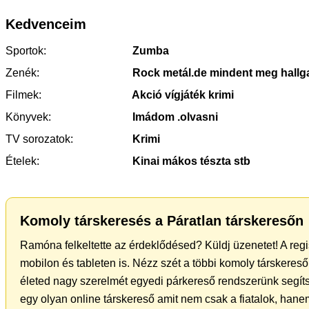
Kedvenceim
Sportok:
Zumba
Zenék:
Rock metál.de mindent meg hall
Filmek:
Akció vígjáték krimi
Könyvek:
Imádom .olvasni
TV sorozatok:
Krimi
Ételek:
Kinai mákos tészta stb
Komoly társkeresés a Páratlan társkeresőn
Ramóna felkeltette az érdeklődésed? Küldj üzenetet! A reg
mobilon és tableten is. Nézz szét a többi komoly társkereső 
életed nagy szerelmét egyedi párkereső rendszerünk segít
egy olyan online társkereső amit nem csak a fiatalok, hanem