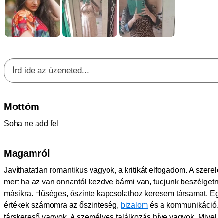
Mottóm
Soha ne add fel
Magamról
Javíthatatlan romantikus vagyok, a kritikát elfogadom. A szer
mert ha az van onnantól kezdve bármi van, tudjunk beszélgetni, 
másikra. Hűséges, őszinte kapcsolathoz keresem társamat. E
értékek számomra az őszinteség,
bizalom
és a kommunikáció.
társkereső vagyok. A személyes találkozás híve vagyok. Mivel