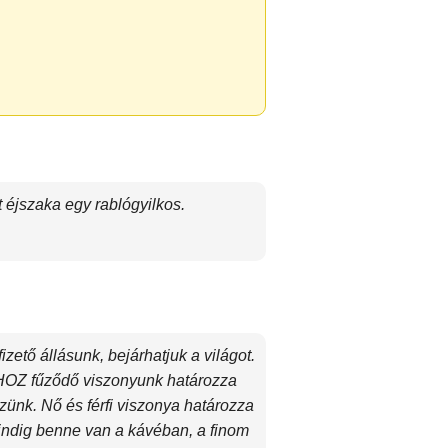
t éjszaka egy rablógyilkos.
izető állásunk, bejárhatjuk a világot.
IKHOZ fűződő viszonyunk határozza
szünk. Nő és férfi viszonya határozza
mindig benne van a kávéban, a finom