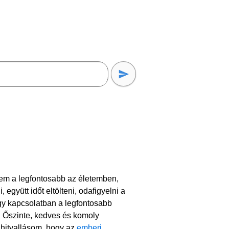
elem a legfontosabb az életemben,
együtt időt eltölteni, odafigyelni a
gy kapcsolatban a legfontosabb
 Őszinte, kedves és komoly
 hitvallásom, hogy az
emberi