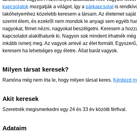
kapcsolatok
mozgatják a világot, így a
párkapcsolat
is rendkív
lakóhelyemhez közelebb keresem a társam. Az életemet saját 
szerint élem, és ezekről nem mondok le anyagi sem egyéb has
nagyokat, filmet nézni, nagyokat beszélgetni. Keresem a hozz
kapcsolatot alakíthatunk ki. Nagyon sok mindent írhatnék még
inkább ismerj meg. Az vagyok amivé az élet formált. Egyszerű
keresem ha lehetséges egy életre. Állat barát vagyok.
Milyen társat keresek?
Ramóna még nem írta le, hogy milyen társat keres.
Kérdezd m
Akit keresek
Szeretnék megismerkedni egy 24 és 33 év közötti férfival.
Adataim