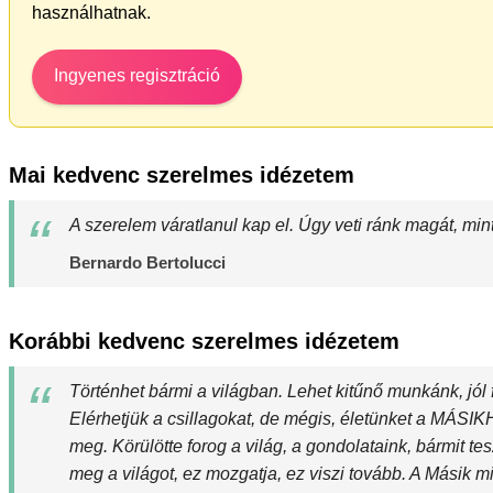
használhatnak.
Ingyenes regisztráció
Mai kedvenc szerelmes idézetem
A szerelem váratlanul kap el. Úgy veti ránk magát, min
Bernardo Bertolucci
Korábbi kedvenc szerelmes idézetem
Történhet bármi a világban. Lehet kitűnő munkánk, jól f
Elérhetjük a csillagokat, de mégis, életünket a MÁS
meg. Körülötte forog a világ, a gondolataink, bármit te
meg a világot, ez mozgatja, ez viszi tovább. A Másik 