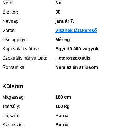
Nem:
Nő
Életkor:
30
Névnap:
január 7.
Város:
Visznek társkereső
Csillagjegy:
Mérleg
Kapcsolati státusz:
Egyedülálló vagyok
Szexuális irányultság:
Heteroszexuális
Romantika:
Nem az én stílusom
Külsőm
Magasság:
180 cm
Testsúly:
100 kg
Hajszín:
Barna
Szemszín:
Barna