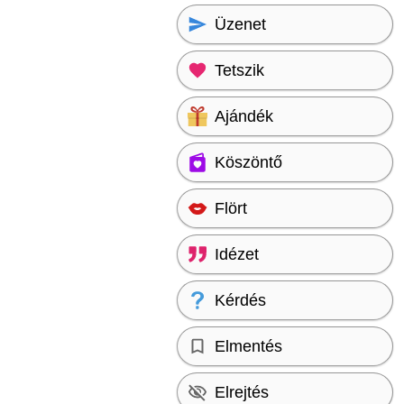
Üzenet
Tetszik
Ajándék
Köszöntő
Flört
Idézet
Kérdés
Elmentés
Elrejtés