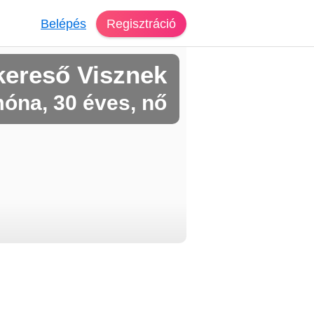
Belépés
Regisztráció
kereső Visznek
óna, 30 éves, nő