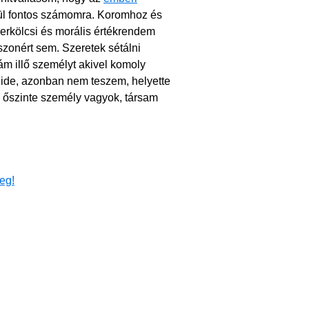
ül fontos számomra. Koromhoz és
erkölcsi és morális értékrendem
zonért sem. Szeretek sétálni
ám illő személyt akivel komoly
 ide, azonban nem teszem, helyette
, őszinte személy vagyok, társam
eg!