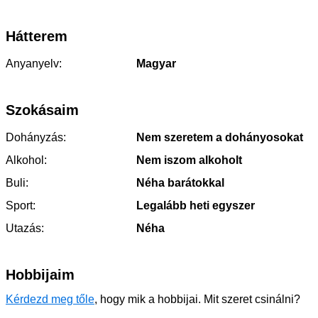
Hátterem
Anyanyelv:
Magyar
Szokásaim
Dohányzás:
Nem szeretem a dohányosokat
Alkohol:
Nem iszom alkoholt
Buli:
Néha barátokkal
Sport:
Legalább heti egyszer
Utazás:
Néha
Hobbijaim
Kérdezd meg tőle
, hogy mik a hobbijai. Mit szeret csinálni?