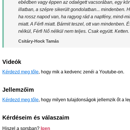
ebédben vagy éppen az odaégett vacsorában, egy kön
illatban, a szépre sikerült gondolatban... mindenben.
ha rossz napod van, ha ragyog rád a napfény, mind-min
miatt. A Férfi miatt. Bármit teszel, ott van mindenben. É
nélkül, Férfi Nő nélkül nem teljes. Csak együtt. Ketten.
Csitáry-Hock Tamás
Videók
Kérdezd meg tőle
, hogy mik a kedvenc zenéi a Youtube-on.
Jellemzőim
Kérdezd meg tőle
, hogy milyen tulajdonságok jellemzik őt a l
Kérdéseim és válaszaim
Hiszel a sorsban?
Igen