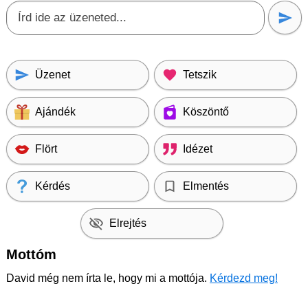
Üzenet
Tetszik
Ajándék
Köszöntő
Flört
Idézet
Kérdés
Elmentés
Elrejtés
Mottóm
David még nem írta le, hogy mi a mottója.
Kérdezd meg!