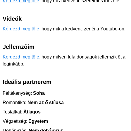
Kérdezd meg tőle
, hogy mi a kedvenc szerelmes idézete.
Videók
Kérdezd meg tőle
, hogy mik a kedvenc zenéi a Youtube-on.
Jellemzőim
Kérdezd meg tőle
, hogy milyen tulajdonságok jellemzik őt a
leginkább.
Ideális partnerem
Féltékenység:
Soha
Romantika:
Nem az ő stílusa
Testalkat:
Átlagos
Végzettség:
Egyetem
Dohányzás:
Nem dohányzik