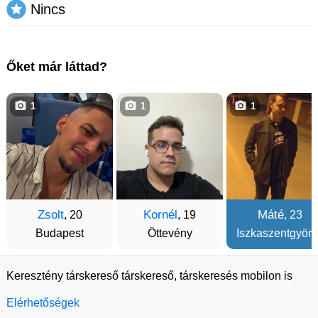
Nincs
Őket már láttad?
1
1
1
Zsolt
Kornél
Máté
, 20
, 19
, 23
Budapest
Öttevény
Iszkaszentgyörg
Keresztény társkereső társkereső, társkeresés mobilon is
Elérhetőségek