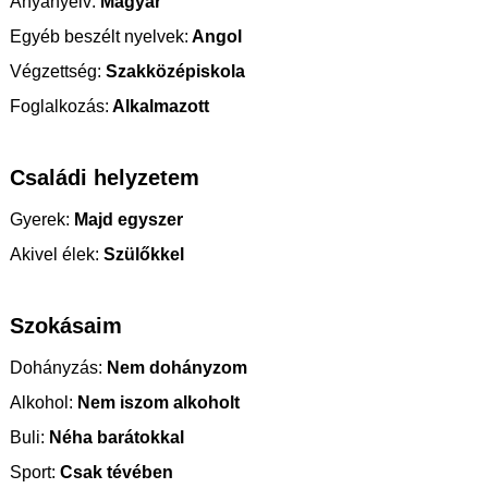
Anyanyelv:
Magyar
Egyéb beszélt nyelvek:
Angol
Végzettség:
Szakközépiskola
Foglalkozás:
Alkalmazott
Családi helyzetem
Gyerek:
Majd egyszer
Akivel élek:
Szülőkkel
Szokásaim
Dohányzás:
Nem dohányzom
Alkohol:
Nem iszom alkoholt
Buli:
Néha barátokkal
Sport:
Csak tévében