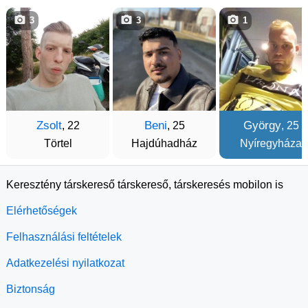
3
3
1
Zsolt
Beni
György
, 22
, 25
, 25
Törtel
Hajdúhadház
Nyíregyháza
Keresztény társkereső társkereső, társkeresés mobilon is
Elérhetőségek
Felhasználási feltételek
Adatkezelési nyilatkozat
Biztonság