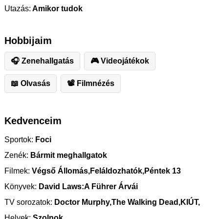
Utazás:
Amikor tudok
Hobbijaim
🎧 Zenehallgatás
🎮 Videojátékok
📖 Olvasás
📽 Filmnézés
Kedvenceim
Sportok:
Foci
Zenék:
Bármit meghallgatok
Filmek:
Végső Állomás,Feláldozhatók,Péntek 13
Könyvek:
David Laws:A Führer Árvái
TV sorozatok:
Doctor Murphy,The Walking Dead,KIÚT,
Helyek:
Szolnok