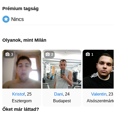
Prémium tagság
Nincs
Olyanok, mint Milán
3
2
1
Kristof
Dani
Valentin
, 25
, 24
, 23
Esztergom
Budapest
Alsószentmárto
Őket már láttad?