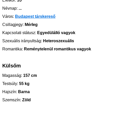
Életkor:
55
Névnap:
...
Város:
Budapest társkereső
Csillagjegy:
Mérleg
Kapcsolati státusz:
Egyedülálló vagyok
Szexuális irányultság:
Heteroszexuális
Romantika:
Reménytelenül romantikus vagyok
Külsőm
Magasság:
157 cm
Testsúly:
55 kg
Hajszín:
Barna
Szemszín:
Zöld