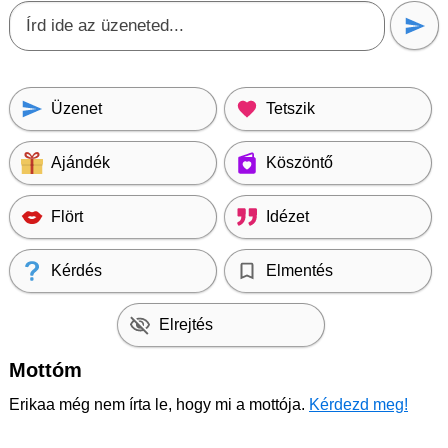
Üzenet
Tetszik
Ajándék
Köszöntő
Flört
Idézet
Kérdés
Elmentés
Elrejtés
Mottóm
Erikaa még nem írta le, hogy mi a mottója.
Kérdezd meg!