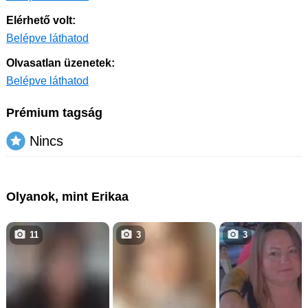
Elérhető volt:
Belépve láthatod
Olvasatlan üzenetek:
Belépve láthatod
Prémium tagság
Nincs
Olyanok, mint Erikaa
11
3
3