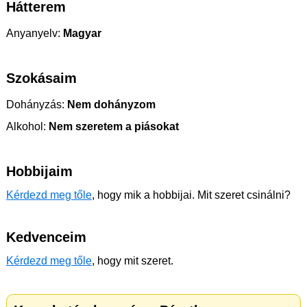
Hátterem
Anyanyelv:
Magyar
Szokásaim
Dohányzás:
Nem dohányzom
Alkohol:
Nem szeretem a piásokat
Hobbijaim
Kérdezd meg tőle
, hogy mik a hobbijai. Mit szeret csinálni?
Kedvenceim
Kérdezd meg tőle
, hogy mit szeret.