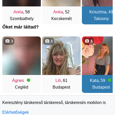
Anita
Anita
Krisztina
, 58
, 52
, 49
Szombathely
Kecskemét
Taksony
Őket már láttad?
3
1
5
Ágnes
Lili
Kata
, 61
, 59
Cegléd
Budapest
Budapest
Keresztény társkereső társkereső, társkeresés mobilon is
Elérhetőségek