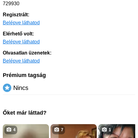
729930
Regisztrált:
Belépve láthatod
Elérhető volt:
Belépve láthatod
Olvasatlan üzenetek:
Belépve láthatod
Prémium tagság
Nincs
Őket már láttad?
4
7
1