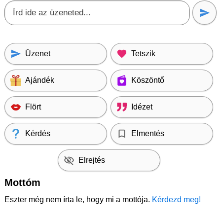
Üzenet
Tetszik
Ajándék
Köszöntő
Flört
Idézet
Kérdés
Elmentés
Elrejtés
Mottóm
Eszter még nem írta le, hogy mi a mottója.
Kérdezd meg!