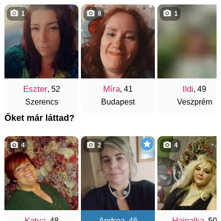
1
8
1
Eszter
Míra
Ildi
, 52
, 41
, 49
Szerencs
Budapest
Veszprém
Őket már láttad?
4
2
4
Katya
Andrea
Hajnalka
, 48
, 46
, 50