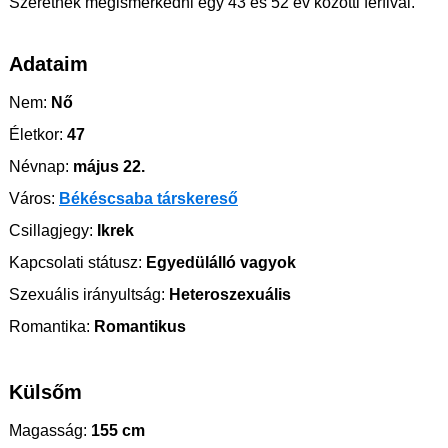
Szeretnék megismerkedni egy 43 és 52 év közötti férfival.
Adataim
Nem:
Nő
Életkor:
47
Névnap:
május 22.
Város:
Békéscsaba társkereső
Csillagjegy:
Ikrek
Kapcsolati státusz:
Egyedülálló vagyok
Szexuális irányultság:
Heteroszexuális
Romantika:
Romantikus
Külsőm
Magasság:
155 cm