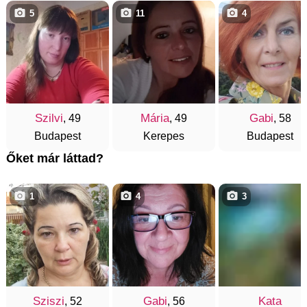
5
11
4
Szilvi
Mária
Gabi
, 49
, 49
, 58
Budapest
Kerepes
Budapest
Őket már láttad?
1
4
3
Sziszi
Gabi
Kata
, 52
, 56