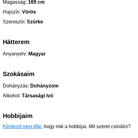
Magasság:
169 cm
Hajszín:
Vörös
Szemszín:
Szürke
Hátterem
Anyanyelv:
Magyar
Szokásaim
Dohányzás:
Dohányzom
Alkohol:
Társasági ivó
Hobbijaim
Kérdezd meg tőle
, hogy mik a hobbijai. Mit szeret csinálni?