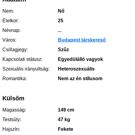
Nem:
Nő
Életkor:
25
Névnap:
...
Város:
Budapest társkereső
Csillagjegy:
Szűz
Kapcsolati státusz:
Egyedülálló vagyok
Szexuális irányultság:
Heteroszexuális
Romantika:
Nem az én stílusom
Külsőm
Magasság:
149 cm
Testsúly:
47 kg
Hajszín:
Fekete