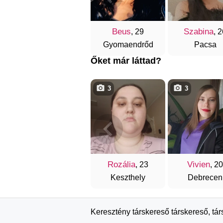
Beus
Szabina
, 29
, 
Gyomaendrőd
Pacsa
Őket már láttad?
3
3
Rozália
Vivien
, 23
, 20
Keszthely
Debrecen
Keresztény társkereső társkereső, tá