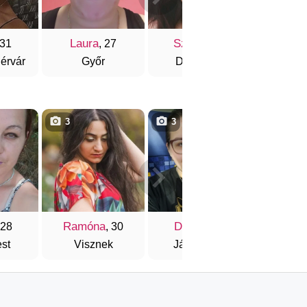
Laura
Szandi
 31
, 27
, 20
érvár
Győr
Debrecen
3
3
1
Ramóna
Dalma
Adri
 28
, 30
, 28
st
Visznek
Jászdózsa
Ba