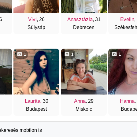
Vivi
Anasztázia
Evelin
26
, 26
, 31
,
Sülysáp
Debrecen
Székesfeh
1
1
1
Laurita
Anna
Hanna
, 30
, 29
,
Budapest
Miskolc
Budape
rskeresés mobilon is