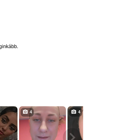
eginkább.
4
4