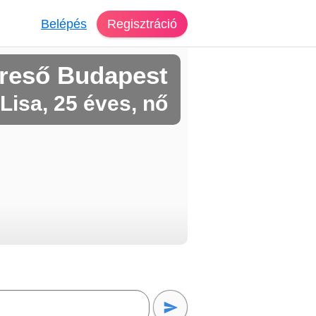
Belépés
Regisztráció
reső Budapest
Lisa, 25 éves, nő