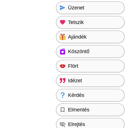
Üzenet
Tetszik
Ajándék
Köszöntő
Flört
Idézet
Kérdés
Elmentés
Elrejtés