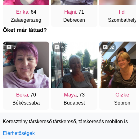
Erika
Hajni
Ildi
, 64
, 71
Zalaegerszeg
Debrecen
Szombathely
Őket már láttad?
3
4
32
Beka
Maya
Gizke
, 70
, 73
Békéscsaba
Budapest
Sopron
Keresztény társkereső társkereső, társkeresés mobilon is
Elérhetőségek