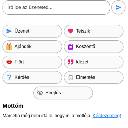
Üzenet
Tetszik
Ajándék
Köszöntő
Flört
Idézet
Kérdés
Elmentés
Elrejtés
Mottóm
Marcella még nem írta le, hogy mi a mottója.
Kérdezd meg!