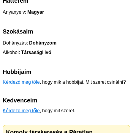
Hátterem
Anyanyelv:
Magyar
Szokásaim
Dohányzás:
Dohányzom
Alkohol:
Társasági ivó
Hobbijaim
Kérdezd meg tőle
, hogy mik a hobbijai. Mit szeret csinálni?
Kedvenceim
Kérdezd meg tőle
, hogy mit szeret.
Komoly társkeresés a Páratlan