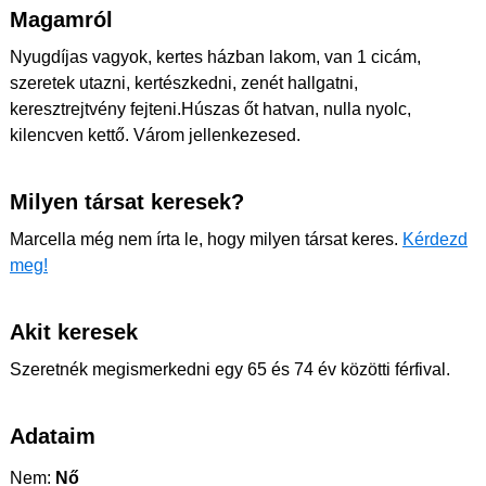
Magamról
Nyugdíjas vagyok, kertes házban lakom, van 1 cicám,
szeretek utazni, kertészkedni, zenét hallgatni,
keresztrejtvény fejteni.Húszas őt hatvan, nulla nyolc,
kilencven kettő. Várom jellenkezesed.
Milyen társat keresek?
Marcella még nem írta le, hogy milyen társat keres.
Kérdezd
meg!
Akit keresek
Szeretnék megismerkedni egy 65 és 74 év közötti férfival.
Adataim
Nem:
Nő