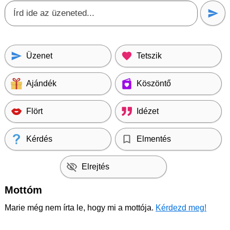
Üzenet
Tetszik
Ajándék
Köszöntő
Flört
Idézet
Kérdés
Elmentés
Elrejtés
Mottóm
Marie még nem írta le, hogy mi a mottója.
Kérdezd meg!