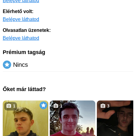
Belépve láthatod
Elérhető volt:
Belépve láthatod
Olvasatlan üzenetek:
Belépve láthatod
Prémium tagság
Nincs
Őket már láttad?
1
1
3