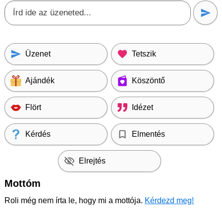
Üzenet
Tetszik
Ajándék
Köszöntő
Flört
Idézet
Kérdés
Elmentés
Elrejtés
Mottóm
Roli még nem írta le, hogy mi a mottója.
Kérdezd meg!