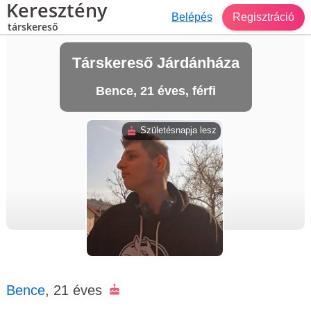
Keresztény
Belépés
Regisztráció
társkereső
Társkereső Járdánháza
Bence, 21 éves, férfi
Születésnapja lesz
Bence
, 21 éves