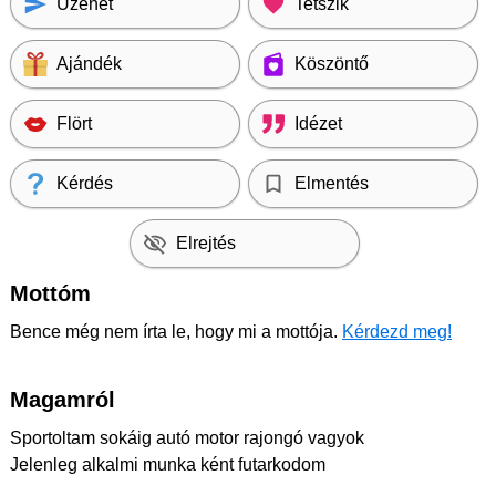
Üzenet
Tetszik
Ajándék
Köszöntő
Flört
Idézet
Kérdés
Elmentés
Elrejtés
Mottóm
Bence még nem írta le, hogy mi a mottója.
Kérdezd meg!
Magamról
Sportoltam sokáig autó motor rajongó vagyok
Jelenleg alkalmi munka ként futarkodom