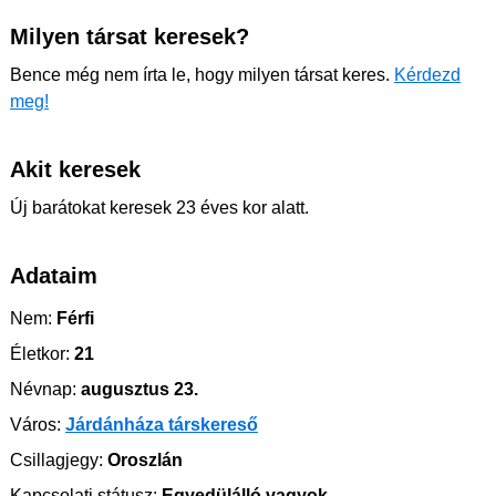
Milyen társat keresek?
Bence még nem írta le, hogy milyen társat keres.
Kérdezd
meg!
Akit keresek
Új barátokat keresek 23 éves kor alatt.
Adataim
Nem:
Férfi
Életkor:
21
Névnap:
augusztus 23.
Város:
Járdánháza társkereső
Csillagjegy:
Oroszlán
Kapcsolati státusz:
Egyedülálló vagyok