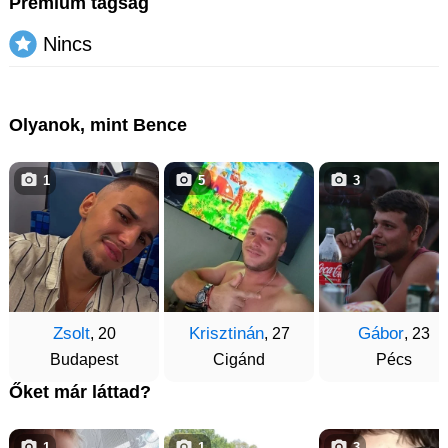
Prémium tagság
Nincs
Olyanok, mint Bence
1
5
3
Zsolt
Krisztinán
Gábor
, 20
, 27
, 23
Budapest
Cigánd
Pécs
Őket már láttad?
1
1
3