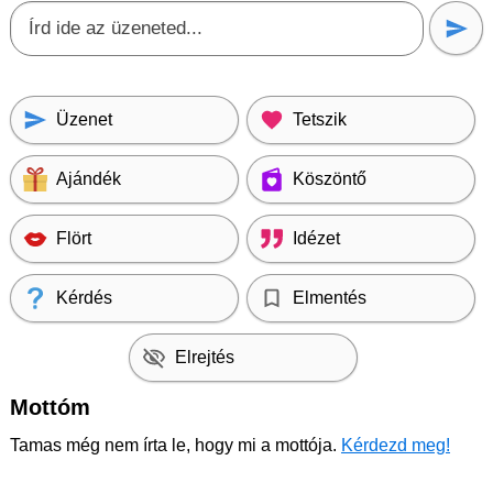
Üzenet
Tetszik
Ajándék
Köszöntő
Flört
Idézet
Kérdés
Elmentés
Elrejtés
Mottóm
Tamas még nem írta le, hogy mi a mottója.
Kérdezd meg!