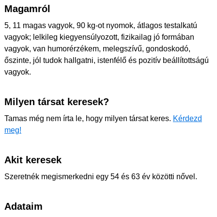
Magamról
5, 11 magas vagyok, 90 kg-ot nyomok, átlagos testalkatú
vagyok; lelkileg kiegyensúlyozott, fizikailag jó formában
vagyok, van humorérzékem, melegszívű, gondoskodó,
őszinte, jól tudok hallgatni, istenfélő és pozitív beállítottságú
vagyok.
Milyen társat keresek?
Tamas még nem írta le, hogy milyen társat keres.
Kérdezd
meg!
Akit keresek
Szeretnék megismerkedni egy 54 és 63 év közötti nővel.
Adataim