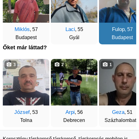
Miklós
Laci
Fulop
, 57
, 55
, 57
Budapest
Gyál
Budapest
Őket már láttad?
3
2
1
József
Arpi
Geza
, 53
, 56
, 51
Tolna
Debrecen
Százhalombatt
Keresztény társkereső társkereső, társkeresés mobilon is