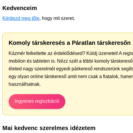
Kedvenceim
Kérdezd meg tőle
, hogy mit szeret.
Komoly társkeresés a Páratlan társkeresőn
Kázmér felkeltette az érdeklődésed? Küldj üzenetet! A regi
mobilon és tableten is. Nézz szét a többi komoly társkereső 
életed nagy szerelmét egyedi párkereső rendszerünk segít
egy olyan online társkereső amit nem csak a fiatalok, hanem
használhatnak.
Ingyenes regisztráció
Mai kedvenc szerelmes idézetem