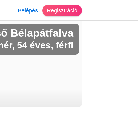
Belépés
Regisztráció
ő Bélapátfalva
ér, 54 éves, férfi