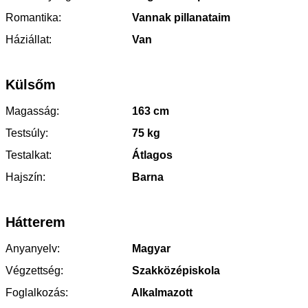
Romantika:
Vannak pillanataim
Háziállat:
Van
Külsőm
Magasság:
163 cm
Testsúly:
75 kg
Testalkat:
Átlagos
Hajszín:
Barna
Hátterem
Anyanyelv:
Magyar
Végzettség:
Szakközépiskola
Foglalkozás:
Alkalmazott