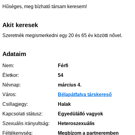
Hűséges, meg bízható társam keresem!
Akit keresek
Szeretnék megismerkedni egy 20 és 65 év közötti nővel.
Adataim
Nem:
Férfi
Életkor:
54
Névnap:
március 4.
Város:
Bélapátfalva társkereső
Csillagjegy:
Halak
Kapcsolati státusz:
Egyedülálló vagyok
Szexuális irányultság:
Heteroszexuális
Féltékenység:
Megbízom a partneremben