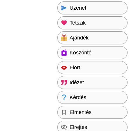
Üzenet
Tetszik
Ajándék
Köszöntő
Flört
Idézet
Kérdés
Elmentés
Elrejtés