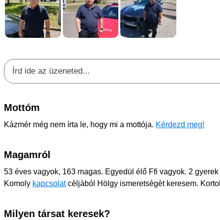
Mottóm
Kázmér még nem írta le, hogy mi a mottója.
Kérdezd meg!
Magamról
53 éves vagyok, 163 magas. Egyedül élő Ffi vagyok. 2 gyerek 
Komoly
kapcsolat
cèljàból Hölgy ismeretsègèt keresem. Kortol,
Milyen társat keresek?