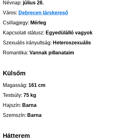
Névnap:
július 26.
Város:
Debrecen társkereső
Csillagjegy:
Mérleg
Kapcsolati státusz:
Egyedülálló vagyok
Szexuális irányultság:
Heteroszexuális
Romantika:
Vannak pillanataim
Külsőm
Magasság:
161 cm
Testsúly:
75 kg
Hajszín:
Barna
Szemszín:
Barna
Hátterem