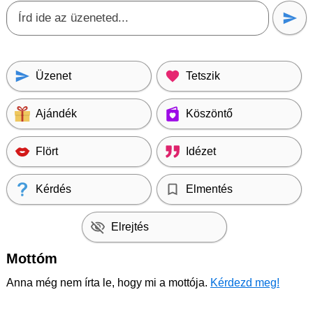
Üzenet
Tetszik
Ajándék
Köszöntő
Flört
Idézet
Kérdés
Elmentés
Elrejtés
Mottóm
Anna még nem írta le, hogy mi a mottója.
Kérdezd meg!