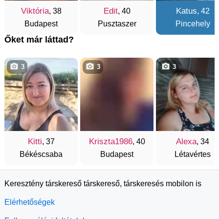
Viktória
Edit
Katus
, 38
, 40
, 42
Budapest
Pusztaszer
Pincehely
Őket már láttad?
3
3
3
Kitti
Kriszta1986
Alexa
, 37
, 40
, 34
Békéscsaba
Budapest
Létavértes
Keresztény társkereső társkereső, társkeresés mobilon is
Elérhetőségek