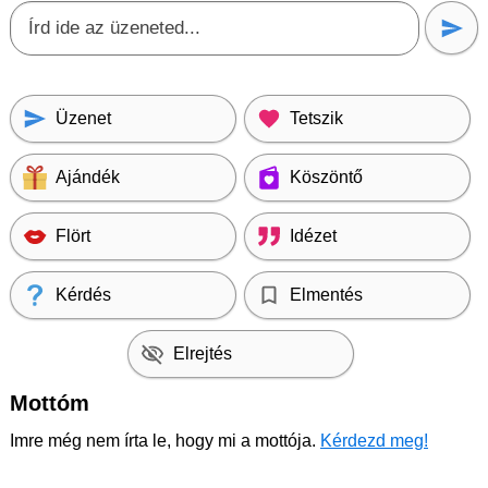
Üzenet
Tetszik
Ajándék
Köszöntő
Flört
Idézet
Kérdés
Elmentés
Elrejtés
Mottóm
Imre még nem írta le, hogy mi a mottója.
Kérdezd meg!