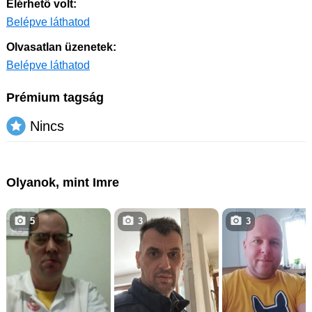
Elérhető volt:
Belépve láthatod
Olvasatlan üzenetek:
Belépve láthatod
Prémium tagság
Nincs
Olyanok, mint Imre
5
3
3