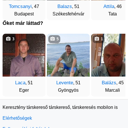
Tomcsanyi
Balazs
Attila
, 47
, 51
, 46
Budapest
Székesfehérvár
Tata
Őket már láttad?
3
5
1
Laca
Levente
Balázs
, 51
, 51
, 45
Eger
Gyöngyös
Marcali
Keresztény társkereső társkereső, társkeresés mobilon is
Elérhetőségek