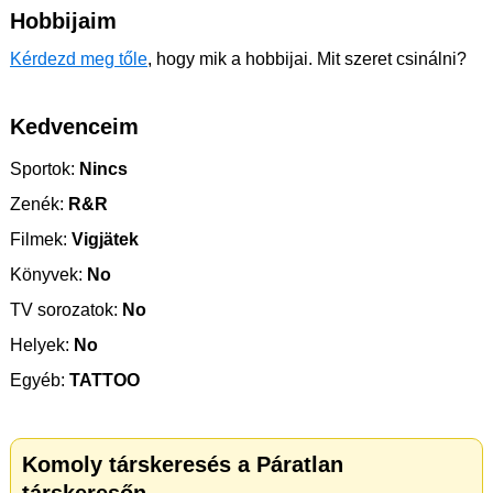
Hobbijaim
Kérdezd meg tőle
, hogy mik a hobbijai. Mit szeret csinálni?
Kedvenceim
Sportok:
Nincs
Zenék:
R&R
Filmek:
Vigjätek
Könyvek:
No
TV sorozatok:
No
Helyek:
No
Egyéb:
TATTOO
Komoly társkeresés a Páratlan
társkeresőn