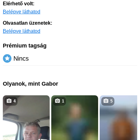
Elérhető volt:
Belépve láthatod
Olvasatlan üzenetek:
Belépve láthatod
Prémium tagság
Nincs
Olyanok, mint Gabor
4
1
5