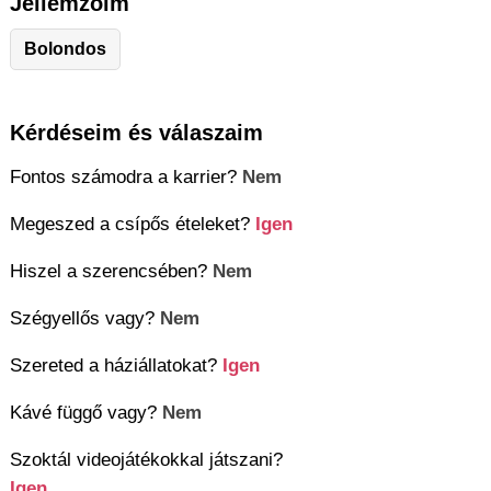
Jellemzőim
Bolondos
Kérdéseim és válaszaim
Fontos számodra a karrier?
Nem
Megeszed a csípős ételeket?
Igen
Hiszel a szerencsében?
Nem
Szégyellős vagy?
Nem
Szereted a háziállatokat?
Igen
Kávé függő vagy?
Nem
Szoktál videojátékokkal játszani?
Igen