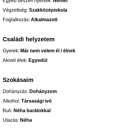
Egyéb beszélt nyelvek:
Német
Végzettség:
Szakközépiskola
Foglalkozás:
Alkalmazott
Családi helyzetem
Gyerek:
Már nem velem él / élnek
Akivel élek:
Egyedül
Szokásaim
Dohányzás:
Dohányzom
Alkohol:
Társasági ivó
Buli:
Néha barátokkal
Utazás:
Néha