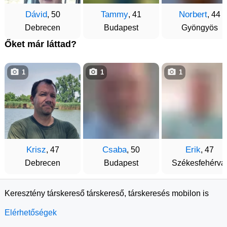
Dávid
Tammy
Norbert
, 50
, 41
, 44
Debrecen
Budapest
Gyöngyös
Őket már láttad?
1
1
1
Krisz
Csaba
Erik
, 47
, 50
, 47
Debrecen
Budapest
Székesfehérvá
Keresztény társkereső társkereső, társkeresés mobilon is
Elérhetőségek