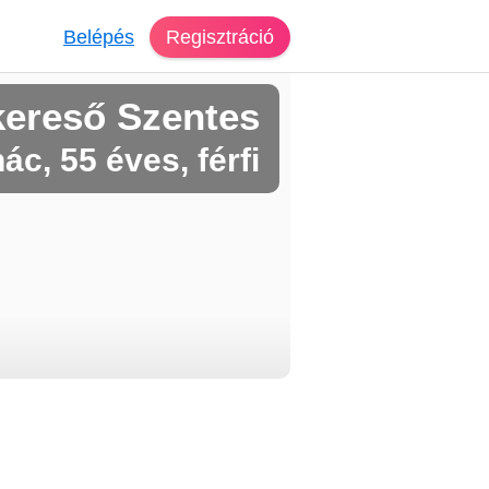
Belépés
Regisztráció
kereső Szentes
nác, 55 éves, férfi