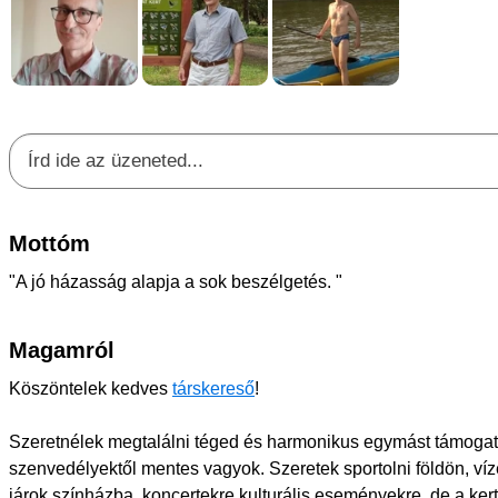
Mottóm
"A jó házasság alapja a sok beszélgetés. "
Magamról
Köszöntelek kedves
társkereső
!
Szeretnélek megtalálni téged és harmonikus egymást támogató
szenvedélyektől mentes vagyok. Szeretek sportolni földön, ví
járok színházba, koncertekre kulturális eseményekre, de a ker