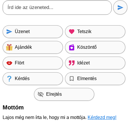
Üzenet
Tetszik
Ajándék
Köszöntő
Flört
Idézet
Kérdés
Elmentés
Elrejtés
Mottóm
Lajos még nem írta le, hogy mi a mottója.
Kérdezd meg!