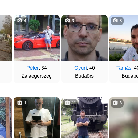
4
3
3
Péter
Gyuri
Tamás
, 34
, 40
, 
Zalaegerszeg
Budaörs
Budape
1
11
3