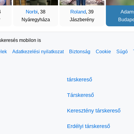
Norbi
Roland
Adam
4
, 38
, 39
r
Nyáregyháza
Jászberény
Budape
rskeresés mobilon is
elek
Adatkezelési nyilatkozat
Biztonság
Cookie
Súgó
társkereső
Társkereső
Keresztény társkereső
Erdélyi társkereső