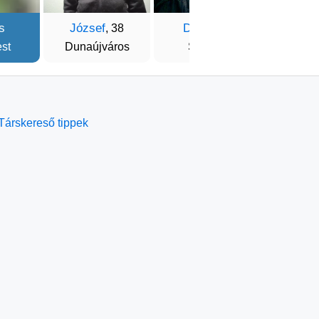
s
József
Dávid
Gerg
, 38
, 37
st
Dunaújváros
Szeged
Buda
Társkereső tippek