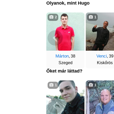
Olyanok, mint Hugo
2
1
Márton
Venci
, 38
, 39
Szeged
Kiskőrös
Őket már láttad?
1
1