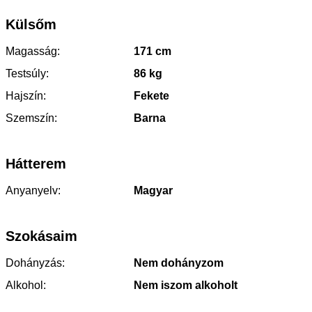
Külsőm
Magasság:
171 cm
Testsúly:
86 kg
Hajszín:
Fekete
Szemszín:
Barna
Hátterem
Anyanyelv:
Magyar
Szokásaim
Dohányzás:
Nem dohányzom
Alkohol:
Nem iszom alkoholt