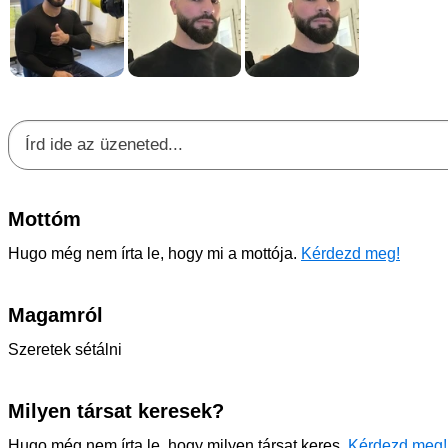
Mottóm
Hugo még nem írta le, hogy mi a mottója.
Kérdezd meg!
Magamról
Szeretek sétálni
Milyen társat keresek?
Hugo még nem írta le, hogy milyen társat keres.
Kérdezd meg!