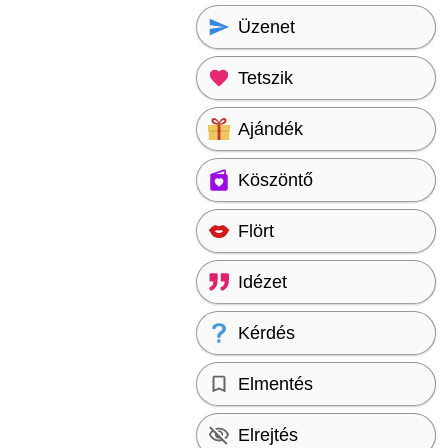
Üzenet
Tetszik
Ajándék
Köszöntő
Flört
Idézet
Kérdés
Elmentés
Elrejtés