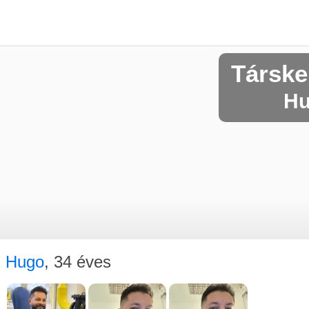
Társke
Hu
Hugo
, 34 éves