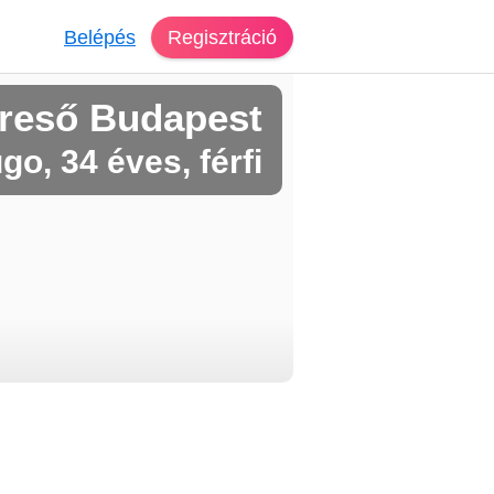
Belépés
Regisztráció
reső Budapest
go, 34 éves, férfi