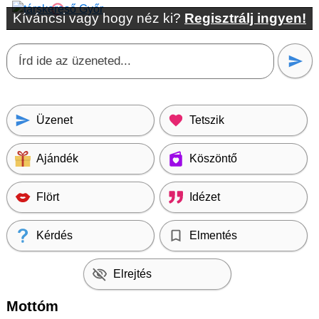
Kíváncsi vagy hogy néz ki?
Regisztrálj ingyen!
Üzenet
Tetszik
Ajándék
Köszöntő
Flört
Idézet
Kérdés
Elmentés
Elrejtés
Mottóm