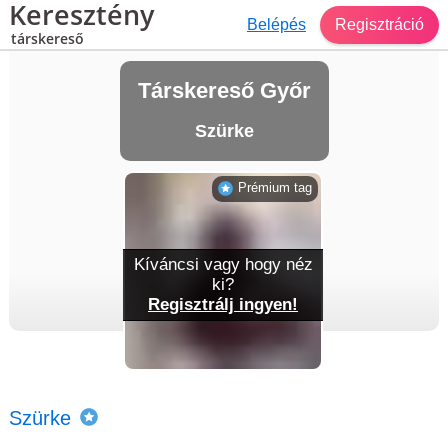
Keresztény
Belépés
Regisztráció
társkereső
Társkereső Győr
Szürke
Prémium tag
Kíváncsi vagy hogy néz
ki?
Regisztrálj ingyen!
Szürke