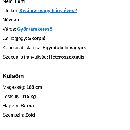
Nem:
Férfi
Életkor:
Kíváncsi vagy hány éves?
Névnap:
...
Város:
Győr társkereső
Csillagjegy:
Skorpió
Kapcsolati státusz:
Egyedülálló vagyok
Szexuális irányultság:
Heteroszexuális
Külsőm
Magasság:
188 cm
Testsúly:
115 kg
Hajszín:
Barna
Szemszín:
Zöld