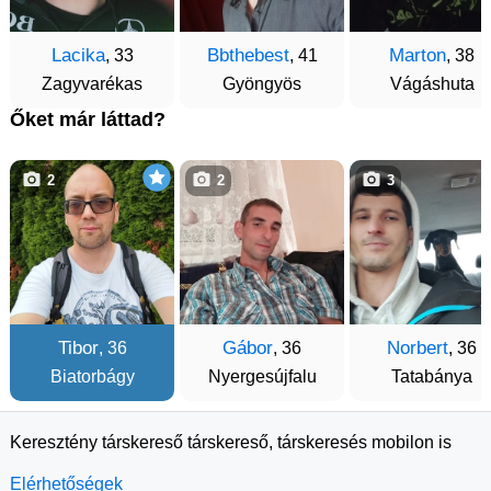
Lacika
Bbthebest
Marton
, 33
, 41
, 38
Zagyvarékas
Gyöngyös
Vágáshuta
Őket már láttad?
2
2
3
Tibor
Gábor
Norbert
, 36
, 36
, 36
Biatorbágy
Nyergesújfalu
Tatabánya
Keresztény társkereső társkereső, társkeresés mobilon is
Elérhetőségek