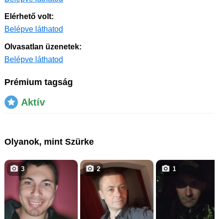
Elérhető volt:
Belépve láthatod
Olvasatlan üzenetek:
Belépve láthatod
Prémium tagság
Aktív
Olyanok, mint Szürke
3
2
1