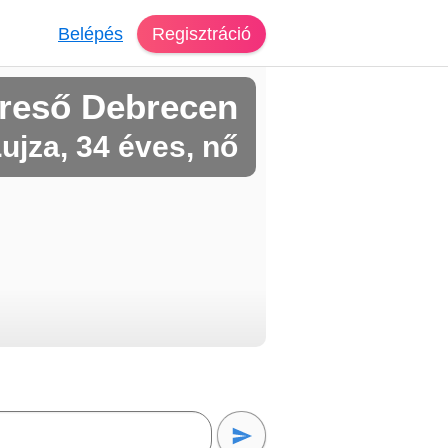
Belépés
Regisztráció
reső Debrecen
ujza, 34 éves, nő