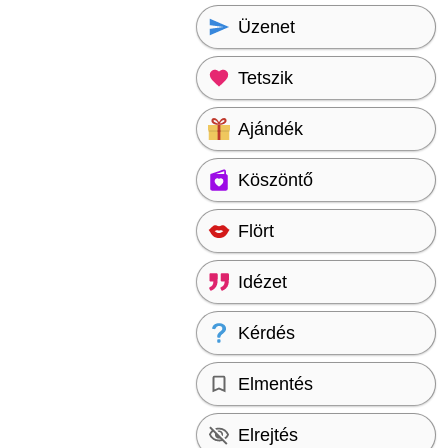
Üzenet
Tetszik
Ajándék
Köszöntő
Flört
Idézet
Kérdés
Elmentés
Elrejtés