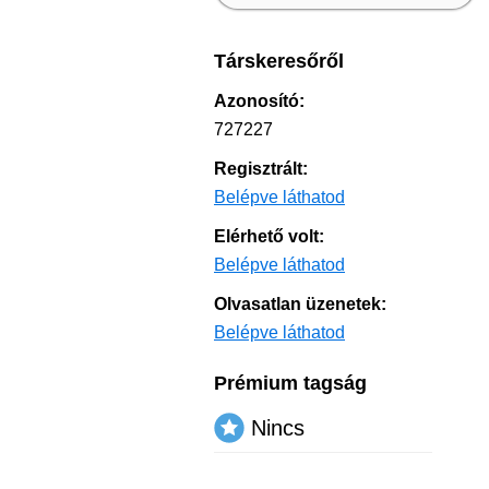
Társkeresőről
Azonosító:
727227
Regisztrált:
Belépve láthatod
Elérhető volt:
Belépve láthatod
Olvasatlan üzenetek:
Belépve láthatod
Prémium tagság
Nincs