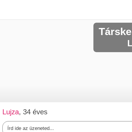
Társke
L
Lujza
, 34 éves