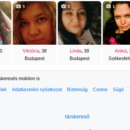
5
3
1
Viktória
Linda
Anikó
30
, 38
, 38
,
Budapest
Budapest
Székesfeh
rskeresés mobilon is
elek
Adatkezelési nyilatkozat
Biztonság
Cookie
Súgó
társkereső