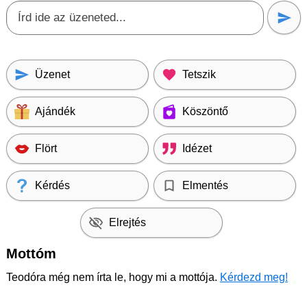
Üzenet
Tetszik
Ajándék
Köszöntő
Flört
Idézet
Kérdés
Elmentés
Elrejtés
Mottóm
Teodóra még nem írta le, hogy mi a mottója.
Kérdezd meg!