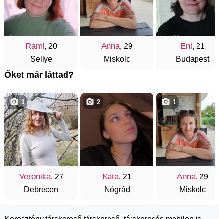
Rami
Anna
Eni
, 20
, 29
, 21
Sellye
Miskolc
Budapest
Őket már láttad?
3
2
1
Veronika
Kata
Anna
, 27
, 21
, 29
Debrecen
Nógrád
Miskolc
Keresztény társkereső társkereső, társkeresés mobilon is