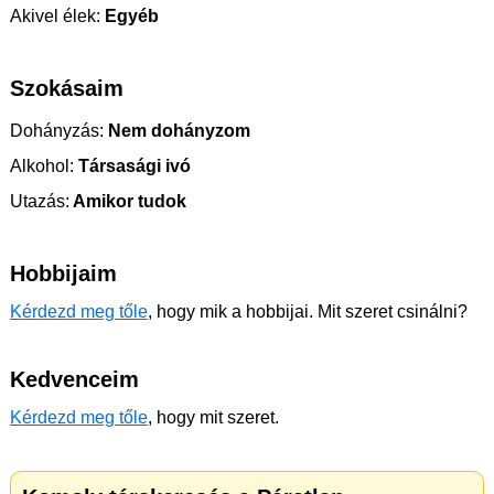
Akivel élek:
Egyéb
Szokásaim
Dohányzás:
Nem dohányzom
Alkohol:
Társasági ivó
Utazás:
Amikor tudok
Hobbijaim
Kérdezd meg tőle
, hogy mik a hobbijai. Mit szeret csinálni?
Kedvenceim
Kérdezd meg tőle
, hogy mit szeret.