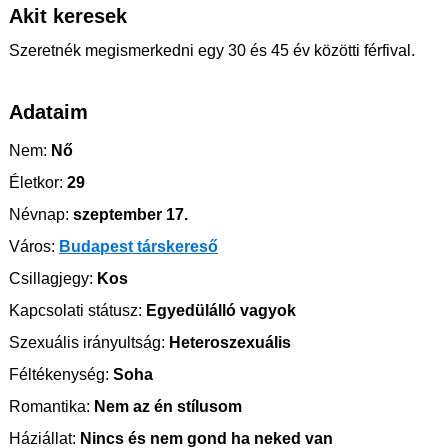
Akit keresek
Szeretnék megismerkedni egy 30 és 45 év közötti férfival.
Adataim
Nem:
Nő
Életkor:
29
Névnap:
szeptember 17.
Város:
Budapest társkereső
Csillagjegy:
Kos
Kapcsolati státusz:
Egyedülálló vagyok
Szexuális irányultság:
Heteroszexuális
Féltékenység:
Soha
Romantika:
Nem az én stílusom
Háziállat:
Nincs és nem gond ha neked van