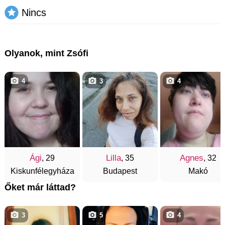
Nincs
Olyanok, mint Zsófi
4
3
4
Ági
Lilla
Agnes
, 29
, 35
, 32
Kiskunfélegyháza
Budapest
Makó
Őket már láttad?
3
5
4