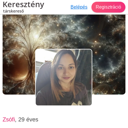
Keresztény
Belépés
Regisztráció
társkereső
Társkereső Budapest
Zsófi, 29 éves, nő
Zsófi
, 29 éves