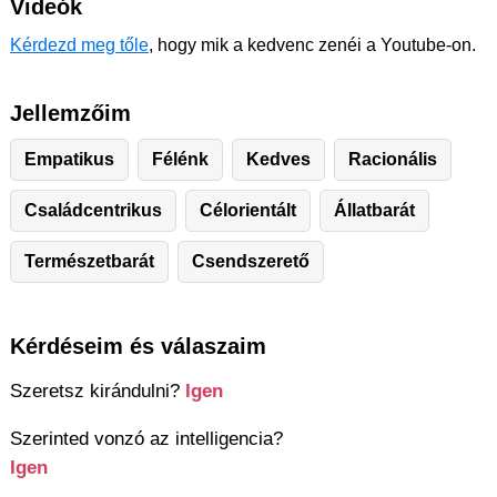
Videók
Kérdezd meg tőle
, hogy mik a kedvenc zenéi a Youtube-on.
Jellemzőim
Empatikus
Félénk
Kedves
Racionális
Családcentrikus
Célorientált
Állatbarát
Természetbarát
Csendszerető
Kérdéseim és válaszaim
Szeretsz kirándulni?
Igen
Szerinted vonzó az intelligencia?
Igen