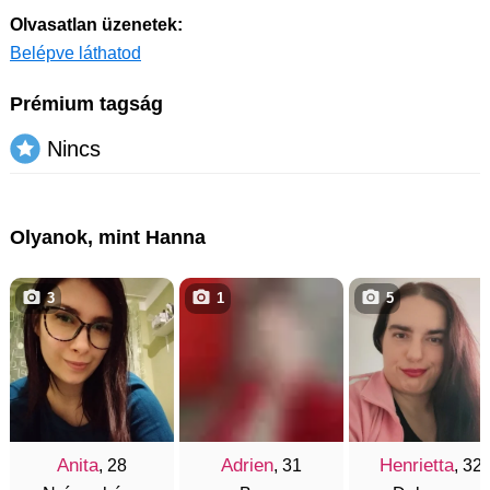
Olvasatlan üzenetek:
Belépve láthatod
Prémium tagság
Nincs
Olyanok, mint Hanna
3
1
5
Anita
Adrien
Henrietta
, 28
, 31
, 32