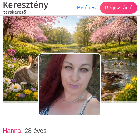
Keresztény
Belépés
Regisztráció
társkereső
Társkereső Budapest
Hanna, 28 éves, nő
Hanna
, 28 éves