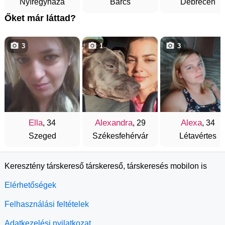
Nyíregyháza
Barcs
Debrecen
Őket már láttad?
3
1
3
Ella
Alexandra
Alexa
, 34
, 29
, 34
Szeged
Székesfehérvár
Létavértes
Keresztény társkereső társkereső, társkeresés mobilon is
Elérhetőségek
Felhasználási feltételek
Adatkezelési nyilatkozat