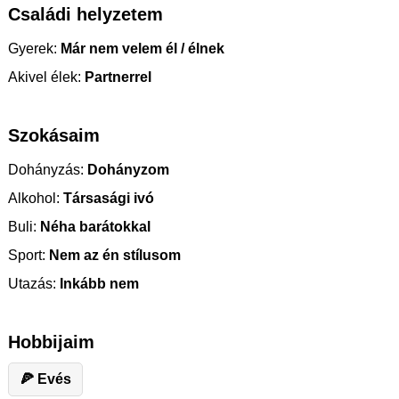
Családi helyzetem
Gyerek:
Már nem velem él / élnek
Akivel élek:
Partnerrel
Szokásaim
Dohányzás:
Dohányzom
Alkohol:
Társasági ivó
Buli:
Néha barátokkal
Sport:
Nem az én stílusom
Utazás:
Inkább nem
Hobbijaim
🍕 ️Evés