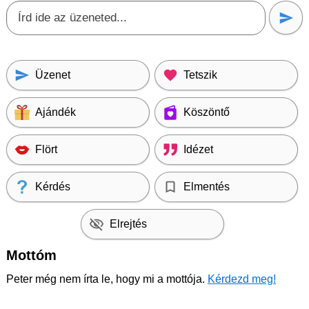
Üzenet
Tetszik
Ajándék
Köszöntő
Flört
Idézet
Kérdés
Elmentés
Elrejtés
Mottóm
Peter még nem írta le, hogy mi a mottója.
Kérdezd meg!