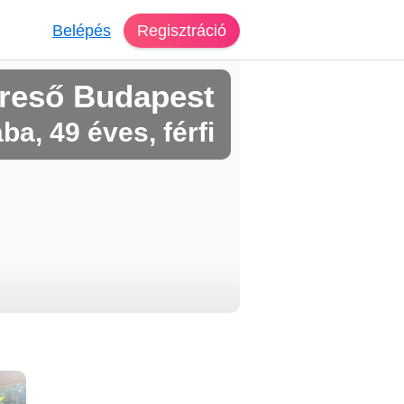
Belépés
Regisztráció
reső Budapest
ba, 49 éves, férfi