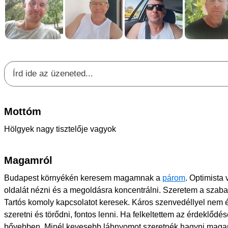
Mottóm
Hölgyek nagy tisztelője vagyok
Magamról
Budapest környékén keresem magamnak a
párom
. Optimista
oldalát nézni és a megoldásra koncentrálni. Szeretem a szaba
Tartós komoly kapcsolatot keresek. Káros szenvedéllyel nem é
szeretni és törődni, fontos lenni. Ha felkeltettem az érdeklődé
bővebben. Minél kevesebb lábnyomot szeretnék hagyni magam