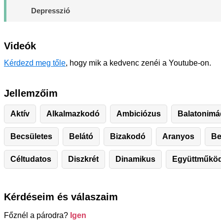
Depresszió
Videók
Kérdezd meg tőle
, hogy mik a kedvenc zenéi a Youtube-on.
Jellemzőim
Aktív
Alkalmazkodó
Ambiciózus
Balatonim
Becsületes
Belátó
Bizakodó
Aranyos
Be
Céltudatos
Diszkrét
Dinamikus
Együttműkö
Kérdéseim és válaszaim
Főznél a párodra?
Igen