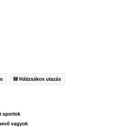
ás
🎒 Hátizsákos utazás
i sportok
nevő vagyok