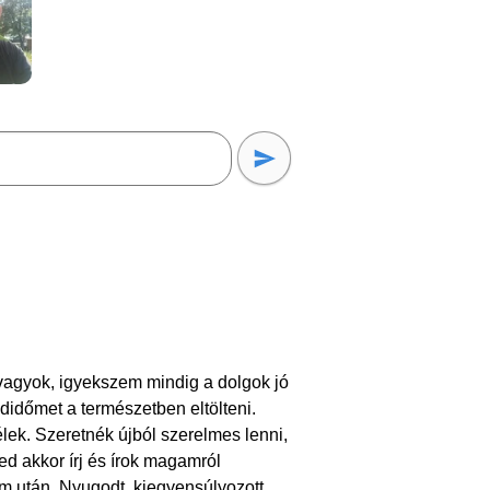
 vagyok, igyekszem mindig a dolgok jó
didőmet a természetben eltölteni.
lek. Szeretnék újból szerelmes lenni,
sed akkor írj és írok magamról
 után. Nyugodt, kiegyensúlyozott,