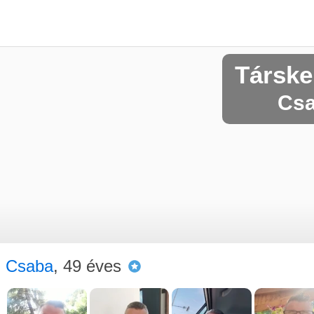
Társke
Csa
Csaba
, 49 éves