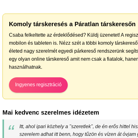
Komoly társkeresés a Páratlan társkeresőn
Csaba felkeltette az érdeklődésed? Küldj üzenetet! A regis
mobilon és tableten is. Nézz szét a többi komoly társkereső 
életed nagy szerelmét egyedi párkereső rendszerünk segít
egy olyan online társkereső amit nem csak a fiatalok, hanem
használhatnak.
Ingyenes regisztráció
Mai kedvenc szerelmes idézetem
Itt, ahol ipari közhely a "szeretlek", de én erős hittel 
szerelem adhat itt benn, hogy tűzön és vízen át óvjam