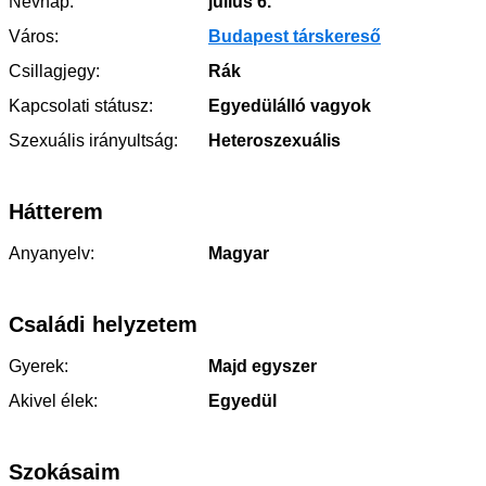
Névnap:
július 6.
Város:
Budapest társkereső
Csillagjegy:
Rák
Kapcsolati státusz:
Egyedülálló vagyok
Szexuális irányultság:
Heteroszexuális
Hátterem
Anyanyelv:
Magyar
Családi helyzetem
Gyerek:
Majd egyszer
Akivel élek:
Egyedül
Szokásaim