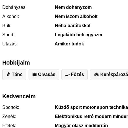
Dohányzás:
Nem dohányzom
Alkohol:
Nem iszom alkoholt
Buli:
Néha barátokkal
Sport:
Legalább heti egyszer
Utazás:
Amikor tudok
Hobbijaim
🎵 Tánc
📖 Olvasás
🍳 Főzés
🚲 Kerékpároz
Kedvenceim
Sportok:
Küzdő sport motor sport technika
Zenék:
Elektronikus retró modern minde
Ételek:
Magyar olasz mediterrán