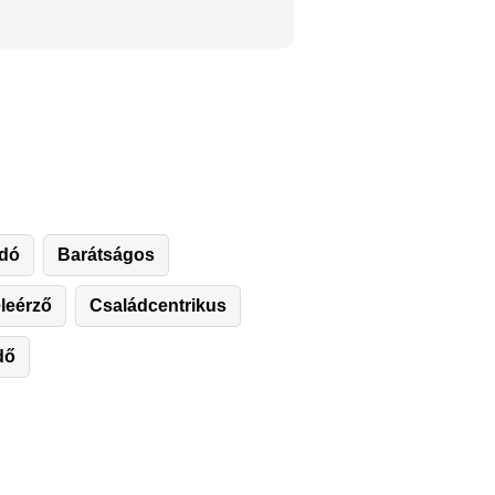
ádó
Barátságos
leérző
Családcentrikus
dő