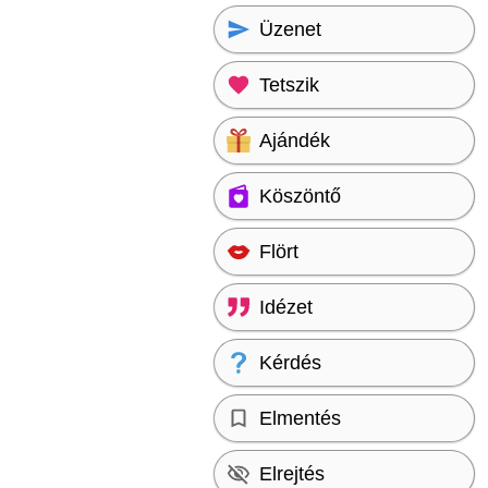
Üzenet
Tetszik
Ajándék
Köszöntő
Flört
Idézet
Kérdés
Elmentés
Elrejtés