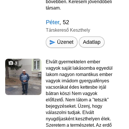
bővebben. Keresem jövendőbeli
társam.
Péter
, 52
Társkereső Keszthely
Üzenet
Adatlap
Elvált gyermektelen ember
3
vagyok saját lakásomba egyedül
lakom nagyon romantikus ember
vagyok imádom gyergyafényes
vacsorákat édes kettesbe irjál
bátran köszi Nem vagyok
előfizető. Nem látom a "tetszik"
bejegyzéseket. Üzenj, hogy
válaszolni tudjak. Elvált
nyugdíjasként keszthelyen élek.
Szeretem a természetet. Az erdő