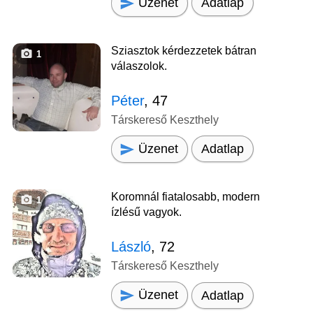
Üzenet
Adatlap
Sziasztok kérdezzetek bátran
1
válaszolok.
Péter
, 47
Társkereső Keszthely
Üzenet
Adatlap
Koromnál fiatalosabb, modern
1
ízlésű vagyok.
László
, 72
Társkereső Keszthely
Üzenet
Adatlap