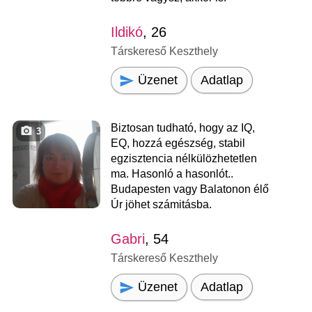
Ildikó
, 26
Társkereső Keszthely
Üzenet
Adatlap
Biztosan tudható, hogy az IQ,
3
EQ, hozzá egészség, stabil
egzisztencia nélkülözhetetlen
ma. Hasonló a hasonlót..
Budapesten vagy Balatonon élő
Úr jöhet számitásba.
Gabri
, 54
Társkereső Keszthely
Üzenet
Adatlap