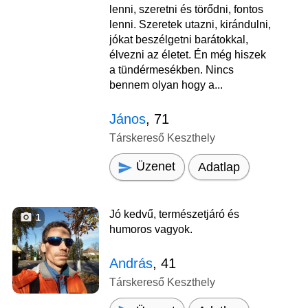
lenni, szeretni és törődni, fontos
lenni. Szeretek utazni, kirándulni,
jókat beszélgetni barátokkal,
élvezni az életet. Én még hiszek
a tündérmesékben. Nincs
bennem olyan hogy a...
János
, 71
Társkereső Keszthely
Üzenet
Adatlap
Jó kedvű, természetjáró és
1
humoros vagyok.
András
, 41
Társkereső Keszthely