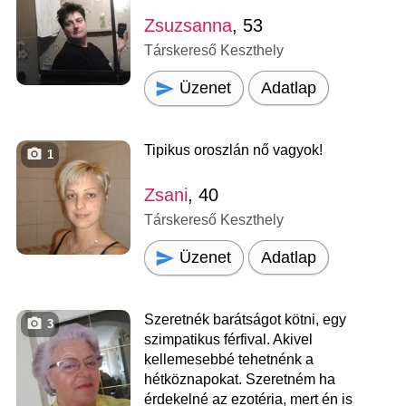
Zsuzsanna
, 53
Társkereső Keszthely
Üzenet
Adatlap
Tipikus oroszlán nő vagyok!
1
Zsani
, 40
Társkereső Keszthely
Üzenet
Adatlap
Szeretnék barátságot kötni, egy
3
szimpatikus férfival. Akivel
kellemesebbé tehetnénk a
hétköznapokat. Szeretném ha
érdekelné az ezotéria, mert én is