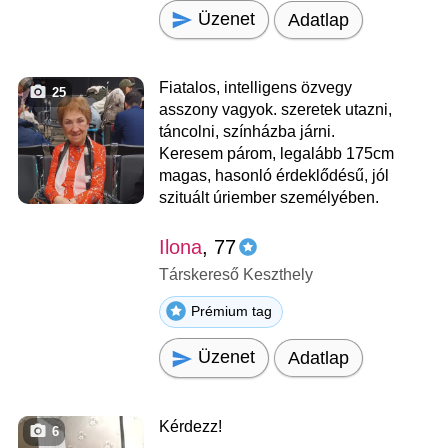
Üzenet
Adatlap
Fiatalos, intelligens özvegy
25
asszony vagyok. szeretek utazni,
táncolni, színházba járni.
Keresem párom, legalább 175cm
magas, hasonló érdeklődésű, jól
szituált úriember személyében.
Ilona
, 77
Társkereső Keszthely
Prémium tag
Üzenet
Adatlap
Kérdezz!
6