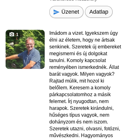
Üzenet
Adatlap
Imádom a vizet. Igyekszem úgy
1
élni az életem, hogy ne ártsak
senkinek. Szeretek új embereket
megismerni és új dolgokat
tanulni. Komoly kapcsolat
reményében ismerkednék. Állat
barát vagyok. Milyen vagyok?
Rajtad múlik, mit hozol ki
belőlem. Keresem a komoly
párkapcsolatomhoz a másik
felemet. Írj nyugodtan, nem
harapok. Szeretek kirándulni,
hűséges típus vagyok, nem
dohányzom és nem iszom.
Szeretek utazni, olvasni, fotózni,
művészkedni. Hagyományos