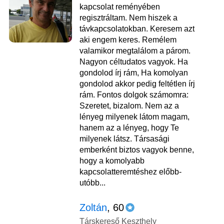
kapcsolat reményében
regisztráltam. Nem hiszek a
távkapcsolatokban. Keresem azt
aki engem keres. Remélem
valamikor megtalálom a párom.
Nagyon céltudatos vagyok. Ha
gondolod írj rám, Ha komolyan
gondolod akkor pedig feltétlen írj
rám. Fontos dolgok számomra:
Szeretet, bizalom. Nem az a
lényeg milyenek látom magam,
hanem az a lényeg, hogy Te
milyenek látsz. Társasági
emberként biztos vagyok benne,
hogy a komolyabb
kapcsolatteremtéshez előbb-
utóbb...
Zoltán
, 60
Társkereső Keszthely