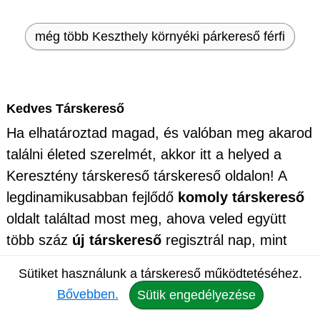
még több Keszthely környéki párkereső férfi
Kedves Társkereső
Ha elhatároztad magad, és valóban meg akarod
találni életed szerelmét, akkor itt a helyed a
Keresztény társkereső társkereső oldalon! A
legdinamikusabban fejlődő
komoly társkereső
oldalt találtad most meg, ahova veled együtt
több száz
új társkereső
regisztrál nap, mint
nap, olyanok akik komolyan gondolják az
Sütiket használunk a társkereső működtetéséhez.
ismerkedést. Nálunk játszva találhatod meg a
Bővebben.
Sütik engedélyezése
nagy Őt, akivel könnyedén szervezhetsz