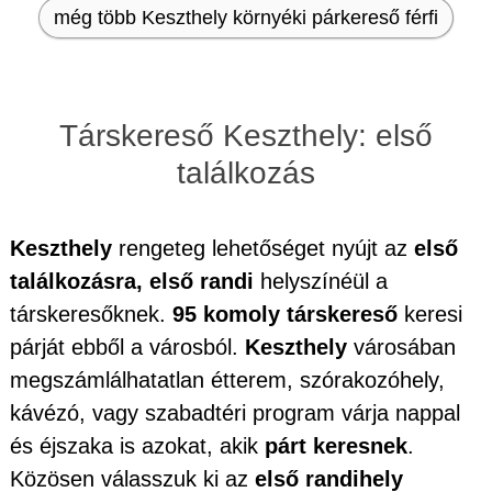
még több Keszthely környéki párkereső férfi
Társkereső Keszthely: első
találkozás
Keszthely
rengeteg lehetőséget nyújt az
első
találkozásra, első randi
helyszínéül a
társkeresőknek.
95 komoly társkereső
keresi
párját ebből a városból.
Keszthely
városában
megszámlálhatatlan étterem, szórakozóhely,
kávézó, vagy szabadtéri program várja nappal
és éjszaka is azokat, akik
párt keresnek
.
Közösen válasszuk ki az
első randihely