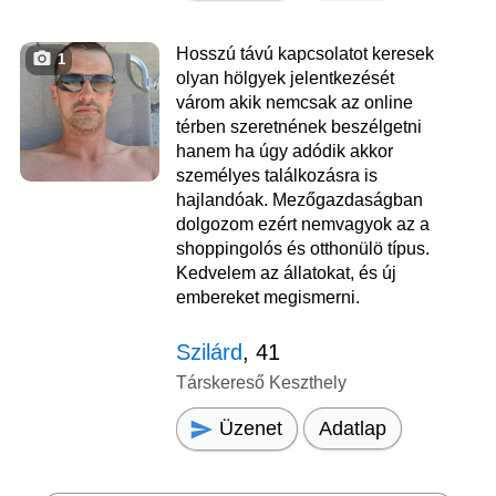
Hosszú távú kapcsolatot keresek
1
olyan hölgyek jelentkezését
várom akik nemcsak az online
térben szeretnének beszélgetni
hanem ha úgy adódik akkor
személyes találkozásra is
hajlandóak. Mezőgazdaságban
dolgozom ezért nemvagyok az a
shoppingolós és otthonülö típus.
Kedvelem az állatokat, és új
embereket megismerni.
Szilárd
, 41
Társkereső Keszthely
Üzenet
Adatlap