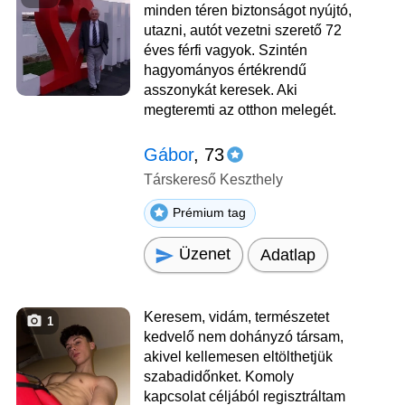
minden téren biztonságot nyújtó,
utazni, autót vezetni szerető 72
éves férfi vagyok. Szintén
hagyományos értékrendű
asszonykát keresek. Aki
megteremti az otthon melegét.
Gábor
, 73
Társkereső Keszthely
Prémium tag
Üzenet
Adatlap
Keresem, vidám, természetet
1
kedvelő nem dohányzó társam,
akivel kellemesen eltölthetjük
szabadidőnket. Komoly
kapcsolat céljából regisztráltam