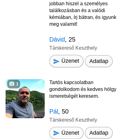
jobban hiszel a személyes
találkozásban és a valódi
kémiában, írj bátran, és igyunk
meg valamit!
Dávid
, 25
Társkereső Keszthely
Üzenet
Adatlap
Tartós kapcsolatban
1
gondolkodom és kedves hölgy
ismeretségét keresem.
Pál
, 50
Társkereső Keszthely
Üzenet
Adatlap