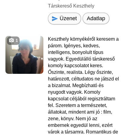
Társkereső Keszthely
Üzenet
Adatlap
Keszthely környékéről keresem a
1
párom. Igényes, kedves,
intelligens, bonyolult típus
vagyok. Egyedülálló társkereső
komoly kapcsolatot keres.
Őszinte, realista. Légy őszinte,
határozott, céltudatos ne játszd el
a bizalmat. Megbízható és
nyugodt vagyok. Komoly
kapcsolat céljából regisztráltam
fel. Szeretem a természetet,
állatokat, mindent ami jó : film,
zene, könyv. Nem jó az
embernek egyedül lenni, ezért
várok a társamra. Romantikus de