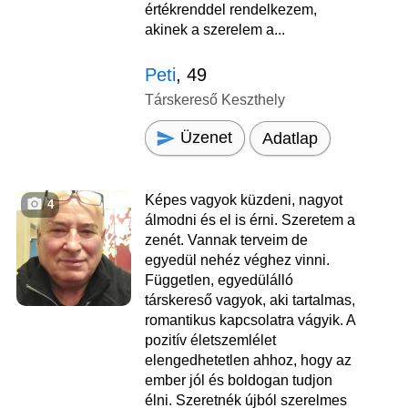
értékrenddel rendelkezem,
akinek a szerelem a...
Peti
, 49
Társkereső Keszthely
Üzenet
Adatlap
Képes vagyok küzdeni, nagyot
4
álmodni és el is érni. Szeretem a
zenét. Vannak terveim de
egyedül nehéz véghez vinni.
Független, egyedülálló
társkereső vagyok, aki tartalmas,
romantikus kapcsolatra vágyik. A
pozitív életszemlélet
elengedhetetlen ahhoz, hogy az
ember jól és boldogan tudjon
élni. Szeretnék újból szerelmes