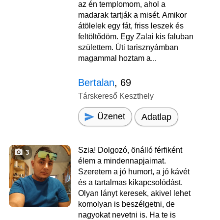
az én templomom, ahol a
madarak tartják a misét. Amikor
átölelek egy fát, friss leszek és
feltöltődöm. Egy Zalai kis faluban
születtem. Úti tarisznyámban
magammal hoztam a...
Bertalan
, 69
Társkereső Keszthely
Üzenet
Adatlap
Szia! Dolgozó, önálló férfiként
3
élem a mindennapjaimat.
Szeretem a jó humort, a jó kávét
és a tartalmas kikapcsolódást.
Olyan lányt keresek, akivel lehet
komolyan is beszélgetni, de
nagyokat nevetni is. Ha te is