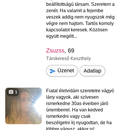
beállítottságú társam. Szeretem a
zenét. Ha valamit a fejembe
veszek addig nem nyugszok még
végre nem hajtom. Tartós komoly
kapcsolatot keresek. Közösen
együtt megélt...
Zsuzss
, 69
Társkereső Keszthely
Üzenet
Adatlap
Fiatal életvidám szeretetre vágyó
1
lány vagyok, aki szívesen
ismerkedne 30as éveiben járó
úriemberrel. Ha van kedved
ismerkedni vagy csak
beszélgetni írj nyugodtan, de ha
többre vágysz, akkor is!