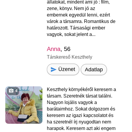
állatokat, mindent ami jó : film,
zene, könyv. Nem jó az
embernek egyedül lenni, ezért
várok a társamra. Romantikus de
határozott. Társasági ember
vagyok, sokat jelent a...
Anna
, 56
Társkereső Keszthely
Üzenet
Adatlap
Keszthely környékéről keresem a
4
társam. Szeretnék társat találni.
Nagyon lojális vagyok a
barátaimhoz. Sokat dolgozom és
keresem az igazi kapcsolatot és
ha szeretnél írj nyugodtan nem
harapok. Keresem azt aki engem