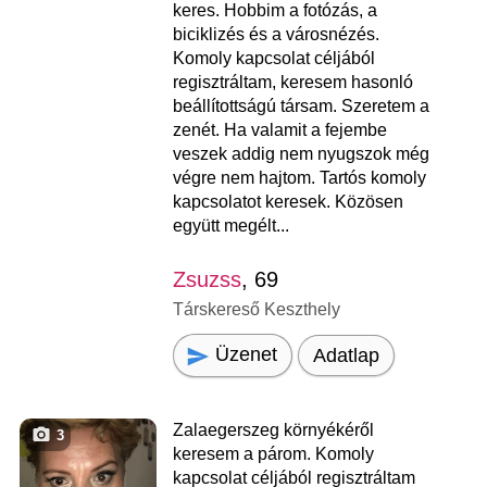
keres. Hobbim a fotózás, a
biciklizés és a városnézés.
Komoly kapcsolat céljából
regisztráltam, keresem hasonló
beállítottságú társam. Szeretem a
zenét. Ha valamit a fejembe
veszek addig nem nyugszok még
végre nem hajtom. Tartós komoly
kapcsolatot keresek. Közösen
együtt megélt...
Zsuzss
, 69
Társkereső Keszthely
Üzenet
Adatlap
Zalaegerszeg környékéről
3
keresem a párom. Komoly
kapcsolat céljából regisztráltam