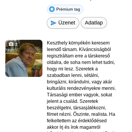
Prémium tag
Üzenet
Adatlap
Keszthely környékén keresem
2
leendő társam. Kíváncsiságból
regisztráltam erre a társkereső
oldalra, de soha nem lehet tudni,
hogy mi lesz. Szeretek a
szabadban lenni, sétálni,
bringázni, kirándulni, vagy akár
kulturális rendezvényekre menni.
Társasági ember vagyok, sokat
jelent a család. Szeretek
beszélgetni, társasjátékozni,
filmet nézni. Őszinte, realista. Ha
felkeltettem az érdeklődésed
akkor írj és írok magamról