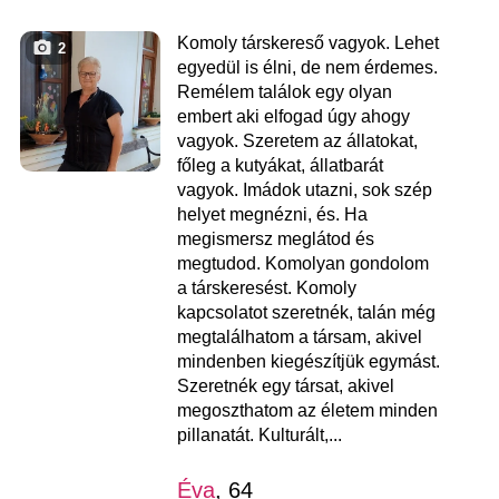
Komoly társkereső vagyok. Lehet
2
egyedül is élni, de nem érdemes.
Remélem találok egy olyan
embert aki elfogad úgy ahogy
vagyok. Szeretem az állatokat,
főleg a kutyákat, állatbarát
vagyok. Imádok utazni, sok szép
helyet megnézni, és. Ha
megismersz meglátod és
megtudod. Komolyan gondolom
a társkeresést. Komoly
kapcsolatot szeretnék, talán még
megtalálhatom a társam, akivel
mindenben kiegészítjük egymást.
Szeretnék egy társat, akivel
megoszthatom az életem minden
pillanatát. Kulturált,...
Éva
, 64