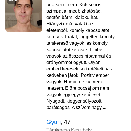
unatkozni nem. Kölcsönös
szimpátia, megbízhatóság,
esetén bármi kialakulhat.
Hiányzik már valaki az
életemből, komoly kapcsolatot
keresek. Fiatal, független komoly
társkereső vagyok, és komoly
kapcsolatot keresek. Ember
vagyok az összes hibámmal és
erényemmel együtt. Olyan
embert keresek, aki értékeli ha a
kedvében járok. Pozitív ember
vagyok. Humor nélkül nem
létezem. Előre bocsájtom nem
vagyok egy egyszerű eset.
Nyugodt, kiegyensúlyozott,
barátságos. A szívem nagy,...
Gyuri
, 47
Társkereső Keszthely