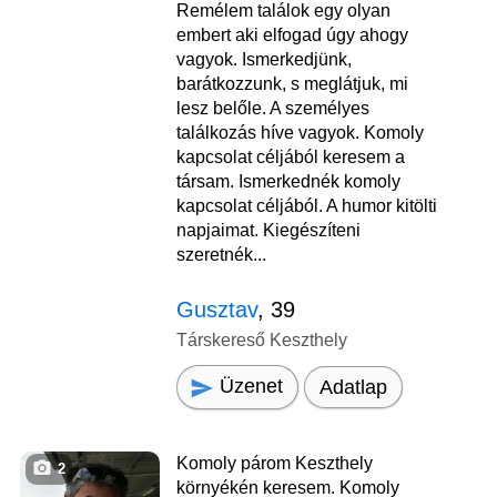
Remélem találok egy olyan
embert aki elfogad úgy ahogy
vagyok. Ismerkedjünk,
barátkozzunk, s meglátjuk, mi
lesz belőle. A személyes
találkozás híve vagyok. Komoly
kapcsolat céljából keresem a
társam. Ismerkednék komoly
kapcsolat céljából. A humor kitölti
napjaimat. Kiegészíteni
szeretnék...
Gusztav
, 39
Társkereső Keszthely
Üzenet
Adatlap
Komoly párom Keszthely
2
környékén keresem. Komoly