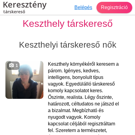
Keresztény
Belépés
Regisztráció
társkereső
Keszthely társkereső
Keszthelyi társkereső nők
Keszthely környékéről keresem a
1
párom. Igényes, kedves,
intelligens, bonyolult típus
vagyok. Egyedülálló társkereső
komoly kapcsolatot keres.
Őszinte, realista. Légy őszinte,
határozott, céltudatos ne játszd el
a bizalmat. Megbízható és
nyugodt vagyok. Komoly
kapcsolat céljából regisztráltam
fel. Szeretem a természetet,