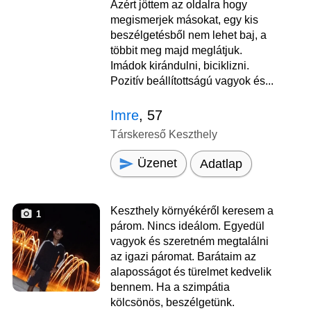
Azért jöttem az oldalra hogy
megismerjek másokat, egy kis
beszélgetésből nem lehet baj, a
többit meg majd meglátjuk.
Imádok kirándulni, biciklizni.
Pozitív beállítottságú vagyok és...
Imre
, 57
Társkereső Keszthely
Üzenet
Adatlap
Keszthely környékéről keresem a
1
párom. Nincs ideálom. Egyedül
vagyok és szeretném megtalálni
az igazi páromat. Barátaim az
alaposságot és türelmet kedvelik
bennem. Ha a szimpátia
kölcsönös, beszélgetünk.