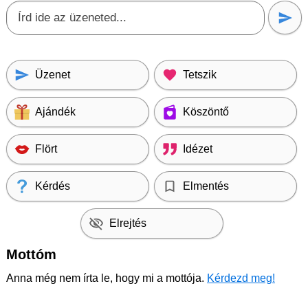
Üzenet
Tetszik
Ajándék
Köszöntő
Flört
Idézet
Kérdés
Elmentés
Elrejtés
Mottóm
Anna még nem írta le, hogy mi a mottója.
Kérdezd meg!