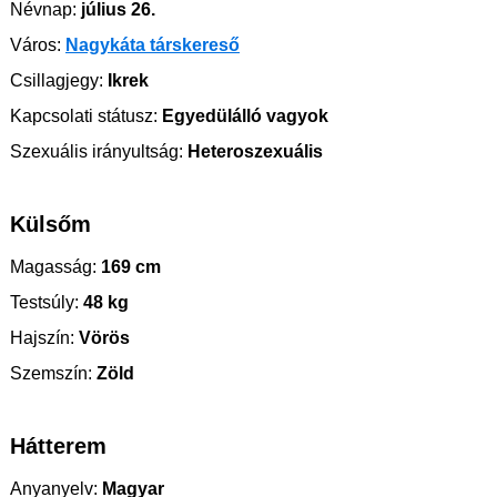
Névnap:
július 26.
Város:
Nagykáta társkereső
Csillagjegy:
Ikrek
Kapcsolati státusz:
Egyedülálló vagyok
Szexuális irányultság:
Heteroszexuális
Külsőm
Magasság:
169 cm
Testsúly:
48 kg
Hajszín:
Vörös
Szemszín:
Zöld
Hátterem
Anyanyelv:
Magyar