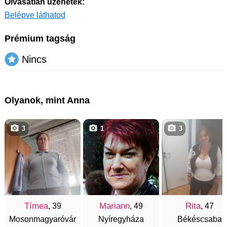
Olvasatlan üzenetek:
Belépve láthatod
Prémium tagság
Nincs
Olyanok, mint Anna
3
1
3
Tímea
Mariann
Rita
, 39
, 49
, 47
Mosonmagyaróvár
Nyíregyháza
Békéscsaba