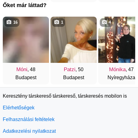
Őket már láttad?
16
1
4
Móni
Patzi
Mónika
, 48
, 50
, 47
Budapest
Budapest
Nyíregyháza
Keresztény társkereső társkereső, társkeresés mobilon is
Elérhetőségek
Felhasználási feltételek
Adatkezelési nyilatkozat