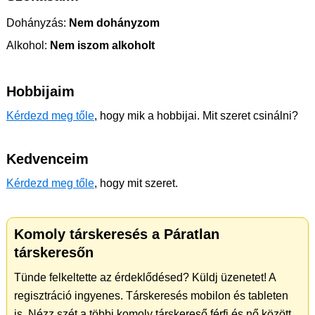
Dohányzás:
Nem dohányzom
Alkohol:
Nem iszom alkoholt
Hobbijaim
Kérdezd meg tőle
, hogy mik a hobbijai. Mit szeret csinálni?
Kedvenceim
Kérdezd meg tőle
, hogy mit szeret.
Komoly társkeresés a Páratlan
társkeresőn
Tünde felkeltette az érdeklődésed? Küldj üzenetet! A
regisztráció ingyenes. Társkeresés mobilon és tableten
is. Nézz szét a többi komoly társkereső férfi és nő között.