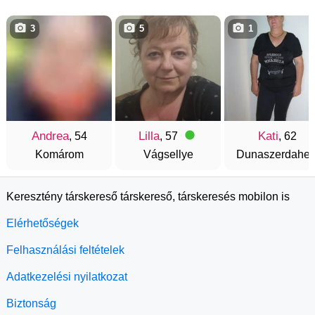
3
5
1
Andrea
Lilla
Kati
, 54
, 57
, 62
Komárom
Vágsellye
Dunaszerdahel
Keresztény társkereső társkereső, társkeresés mobilon is
Elérhetőségek
Felhasználási feltételek
Adatkezelési nyilatkozat
Biztonság