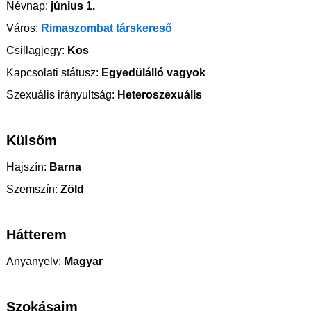
Névnap:
június 1.
Város:
Rimaszombat társkereső
Csillagjegy:
Kos
Kapcsolati státusz:
Egyedülálló vagyok
Szexuális irányultság:
Heteroszexuális
Külsőm
Hajszín:
Barna
Szemszín:
Zöld
Hátterem
Anyanyelv:
Magyar
Szokásaim