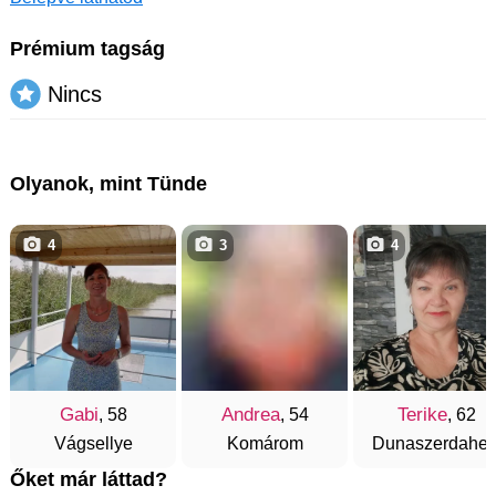
Prémium tagság
Nincs
Olyanok, mint Tünde
4
3
4
Gabi
Andrea
Terike
, 58
, 54
, 62
Vágsellye
Komárom
Dunaszerdahel
Őket már láttad?