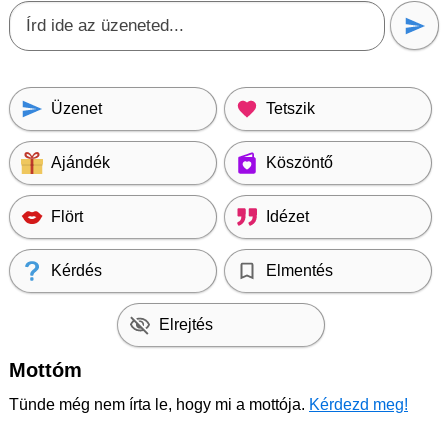
Üzenet
Tetszik
Ajándék
Köszöntő
Flört
Idézet
Kérdés
Elmentés
Elrejtés
Mottóm
Tünde még nem írta le, hogy mi a mottója.
Kérdezd meg!