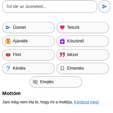
Üzenet
Tetszik
Ajándék
Köszöntő
Flört
Idézet
Kérdés
Elmentés
Elrejtés
Mottóm
Jani még nem írta le, hogy mi a mottója.
Kérdezd meg!