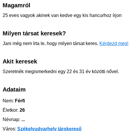
Magamról
25 eves vagyok akinek van kedve egy kis hancurhoz írjon
Milyen társat keresek?
Jani még nem írta le, hogy milyen társat keres.
Kérdezd meg!
Akit keresek
Szeretnék megismerkedni egy 22 és 31 év közötti nővel.
Adataim
Nem:
Férfi
Életkor:
26
Névnap:
...
Város:
Székelyudvarhely társkereső