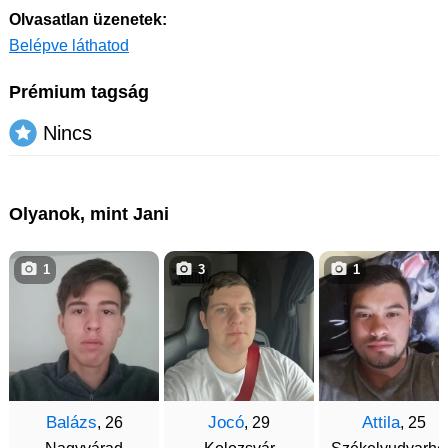
Olvasatlan üzenetek:
Belépve láthatod
Prémium tagság
Nincs
Olyanok, mint Jani
1
3
1
Balázs
Jocó
Attila
, 26
, 29
, 25