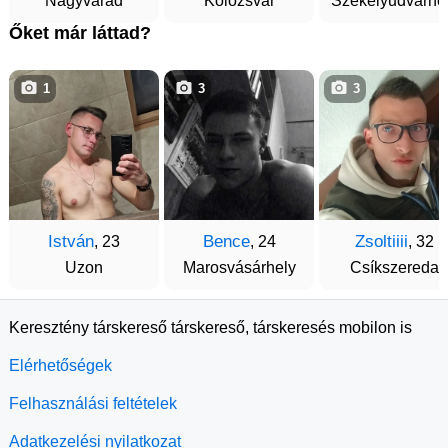
Nagyvárad
Kolozsvár
Székelyudvarhe
Őket már láttad?
1
3
3
István
Bence
Zsoltiiii
, 23
, 24
, 32
Uzon
Marosvásárhely
Csíkszereda
Keresztény társkereső társkereső, társkeresés mobilon is
Elérhetőségek
Felhasználási feltételek
Adatkezelési nyilatkozat